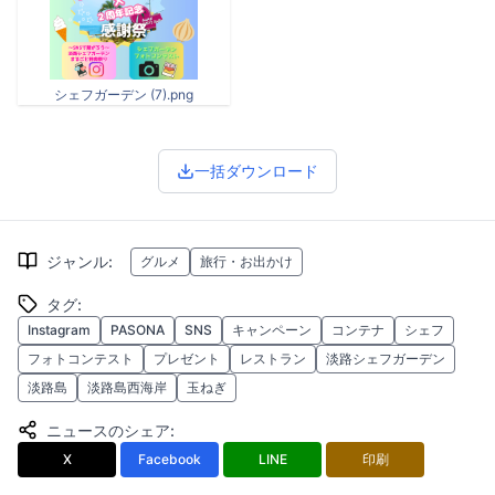
シェフガーデン (7).png
一括ダウンロード
ジャンル
:
グルメ
旅行・お出かけ
タグ
:
Instagram
PASONA
SNS
キャンペーン
コンテナ
シェフ
フォトコンテスト
プレゼント
レストラン
淡路シェフガーデン
淡路島
淡路島西海岸
玉ねぎ
ニュースのシェア
:
X
Facebook
LINE
印刷