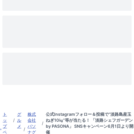
ト
グ
株式
公式Instagramフォロー＆投稿で“淡路島産玉
ッ
/
ル
会社
ねぎ10㎏”等が当たる！ 「淡路シェフガーデン
/
プ
メ
パソ
by PASONA」 SNSキャンペーン6月1日より開
/
ペ
ナグ
催