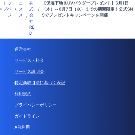
トッ
コ
株
【保湿下地＆UVパウダープレゼント】6月1日
プペ
/
ス
式
/
（木）～6月7日（水）までの期間限定！公式SN
ージ
メ
会
Sでプレゼントキャンペーンを開催
/
社
RE
D
運営会社
サービス・料金
サービス説明会
特定商取引法に基づく表記
利用規約
プライバシーポリシー
ガイドライン
API利用