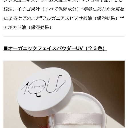
核油、イチゴ果汁（すべて保湿成分）
²年齢に応じた化粧品
によるケアのこと
³アルガニアスピノサ核油（保湿効果）*⁴
アボカド油（保湿効果）
■オーガニックフェイスパウダーUV（全３色）