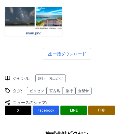
main.png
一括ダウンロード
ジャンル
:
旅行・お出かけ
タグ
:
ビクセン
宮古島
旅行
金星食
ニュースのシェア
:
X
Facebook
LINE
印刷
株式会社ビクセン