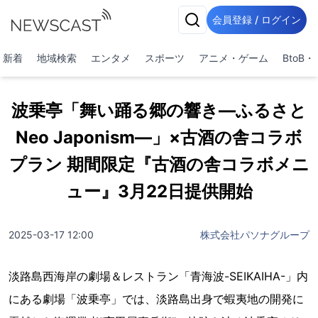
会員登録 / ログイン
新着
地域検索
エンタメ
スポーツ
アニメ・ゲーム
BtoB
波乗亭「舞い踊る郷の響き―ふるさと
Neo Japonism―」×古酒の舎コラボ
プラン 期間限定『古酒の舎コラボメニ
ュー』3月22日提供開始
2025-03-17 12:00
株式会社パソナグループ
淡路島西海岸の劇場＆レストラン「青海波-SEIKAIHA-」内
にある劇場「波乗亭」では、淡路島出身で蝦夷地の開発に