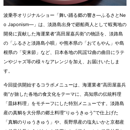
波乗亭オリジナルショー「舞い踊る郷の響き―ふるさとNe
o Japonism―」は、淡路島出身で廻船商人として蝦夷地の
開発に貢献した海運業者“高田屋嘉兵衛”の物語を、淡路島
の「ふるさと淡路島小唄」や熊本県の「おてもやん」や島
根県の「安来節」など、日本各地の民謡12曲の曲目にラテ
ンやジャズ等の様々なアレンジを加え、お届けいたしま
す。
今回提供開始するコラボメニューは、海運業者“高田屋嘉兵
衛”が旅した各地の食文化をテーマに、高知県の伝統料理
「皿鉢料理」をモチーフにした特別メニューです。淡路島
産の真鯛を大分県の郷土料理“りゅうきゅう”で仕上げた
「真鯛のりゅうきゅう」や、長野県産の塩丸いかと京都産