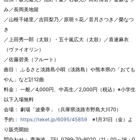
み／長岡美地留
／山根千緒里／吉田梨乃／原萌々花／音月さつき／榮なつ
き
／上田秀一郎（太鼓）・五十嵐広大（太鼓）／喜連麻衣
（ヴァイオリン）
／佐藤碧美（フルート）
曲目： ふるさと淡路島小唄（淡路島）や熊本県の「おても
やん」など計12曲
料金： 一般／4,000円、中高生／2,000円（税込）※小学生
以下入場無料
会場： 劇場「波乗亭」（兵庫県淡路市野島大川70）
予約：
https://teket.jp/6095/45859
※1月31日（金）よ
り販売開始
問合わせ： 青海波 TEL 0799-70-9020（11：00～18：0