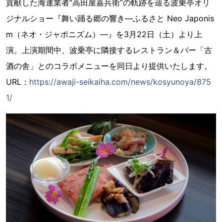
貢献した海運業者“高田屋嘉兵衛”の軌跡を辿る波乗亭オリ
ジナルショー『舞い踊る郷の響き―ふるさと Neo Japonis
m（ネオ・ジャポニズム）―』を3月22日（土）より上
演。上演期間中、波乗亭に隣接するレストラン＆バー「古
酒の舎」とのコラボメニューを同日より提供いたします。
URL：
https://awaji-seikaiha.com/news/kosyunoya/875
1/