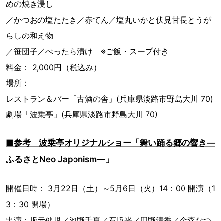
めの焼き浸し
／かつおの塩たたき／赤てん／塩丸いかと伏見甘長とうが
らしの和え物
／笹団子／べったら漬け ※ご飯・スープ付き
料金： 2,000円（税込み）
場所：
レストラン＆バー「古酒の舎」(兵庫県淡路市野島大川 70)
劇場「波乗亭」(兵庫県淡路市野島大川 70)
■参考 波乗亭オリジナルショー「舞い踊る郷の響き―
ふるさとNeo Japonism―」
開催日時： 3月22日（土）～5月6日（火）14：00 開演（1
3：30 開場）
出演：坂元健児／池野千夏／石坂光／田野清香／金森なつ