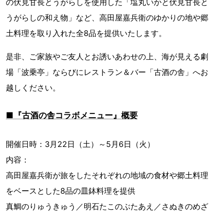
の伏見甘長とうがらしを使用した「塩丸いかと伏見甘長と
うがらしの和え物」など、高田屋嘉兵衛のゆかりの地や郷
土料理を取り入れた全8品を提供いたします。
是非、ご家族やご友人とお誘いあわせの上、海が見える劇
場「波乗亭」ならびにレストラン＆バー「古酒の舎」へお
越しください。
■『古酒の舎コラボメニュー』概要
開催日時：3月22日（土）～5月6日（火）
内容：
高田屋嘉兵衛が旅をしたそれぞれの地域の食材や郷土料理
をベースとした8品の皿鉢料理を提供
真鯛のりゅうきゅう／明石たこのぶたあえ／さぬきのめざ