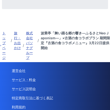
ト
旅
株式
波乗亭「舞い踊る郷の響き―ふるさとNeo J
ッ
行・
会社
aponism―」×古酒の舎コラボプラン 期間限
/
/
プ
お出
パソ
定『古酒の舎コラボメニュー』3月22日提供
/
ペ
かけ
ナグ
開始
ー
ルー
ジ
プ
運営会社
サービス・料金
サービス説明会
特定商取引法に基づく表記
利用規約