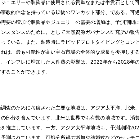
、ジュエリーや装飾品に使用される貴重なまたは半貴石として
の宗教的信念を持っている鉱物のワンカット部分、である。可
の需要の増加で装飾品やジュエリーの需要の増加は、予測期間
インスタンスのために。として天然資源ガバナンス研究所の報
まっている。また、製造時にラピッドプロトタイピングとコン
入れは、最も可能性が高い宝石市場の全体的な成長を後押しす
、インフレに増加した人件費の影響は、2022年から2028年
害することができます。
場調査のために考慮された主要な地域は、アジア太平洋、北米
りの部分を含んでいます。北米は世界でも有数の地域です。消
を推進しています。一方、アジア太平洋地域も、予測期間2022
と予測されています。可処分所得の増加や結婚式などのセレモ