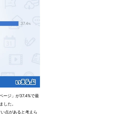
ージ」が37.4%で最
りました。
すい点があると考えら