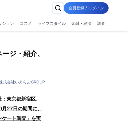
会員登録 / ログイン
ッション
コスメ
ライフスタイル
金融・経済
調査
ページ・紹介、
株式会社いえらぶGROUP
社：東京都新宿区、
0月27日の期間に、
ンケート調査」を実