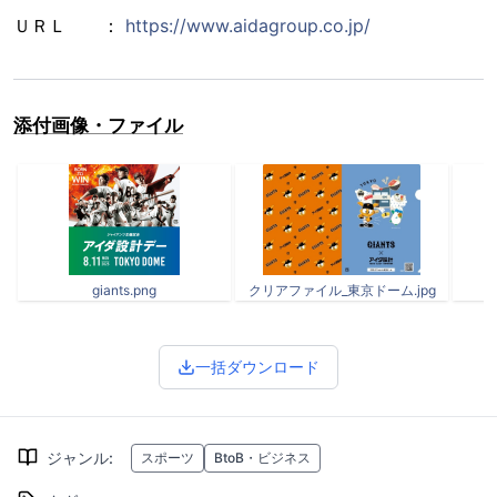
ＵＲＬ ：
https://www.aidagroup.co.jp/
添付画像・ファイル
giants.png
クリアファイル_東京ドーム.jpg
一括ダウンロード
ジャンル
:
スポーツ
BtoB・ビジネス