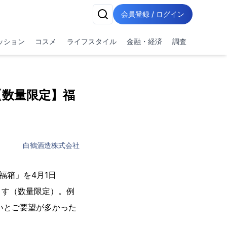
会員登録 / ログイン
ッション
コスメ
ライフスタイル
金融・経済
調査
【数量限定】福
白鶴酒造株式会社
福箱」を4月1日
ます（数量限定）。例
いとご要望が多かった