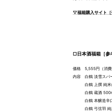
▽福箱購入サイト［
□日本酒福箱［参
価格 5,555円（消
内容 白鶴 淡雪スパー
白鶴 上撰 純米にご
白鶴 蔵酒 500m
白鶴 本醸造辛口 7
白鶴 弓弦羽 純米 