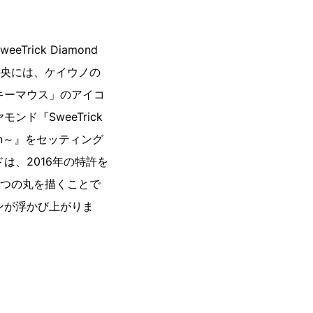
rick Diamond
e』の中央には、ケイウノの
キーマウス」のアイコ
ド『SweeTrick
esign～』をセッティング
は、2016年の特許を
3つの丸を描くことで
ンが浮かび上がりま
）