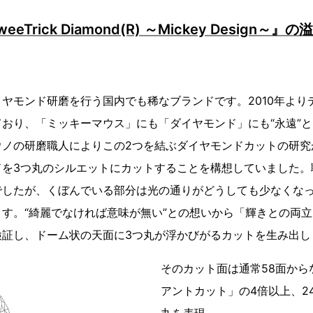
Trick Diamond(R) ～Mickey Design～
ヤモンド研磨を行う国内でも稀なブランドです。2010年より
おり、「ミッキーマウス」にも「ダイヤモンド」にも“永遠”
ウノの研磨職人によりこの2つを結ぶダイヤモンドカットの研究
ドを3つ丸のシルエットにカットすることを構想していました。
でしたが、くぼんでいる部分は光の通りがどうしても少なくな
す。“綺麗でなければ意味が無い”との想いから「輝きとの両
検証し、ドーム状の天面に3つ丸が浮かびがるカットを生み出し
そのカット面は通常58面から
アントカット」の4倍以上、2