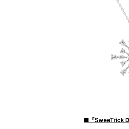
■『SweeTrick