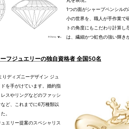
丸を表現。
1つの面がシャープペンシル
小の世界を、職人が手作業で
トの角度にもこだわり計算し
は、繊細かつ虹色の強い輝き
ーフジュエリーの独自資格者 全国50名
年よりディズニーデザイン ジュ
イドを手がけています。婚約指
クレスやリングなどのファッシ
計など、これまでに6万種類以
した。
ジュエリー提案のスペシャリス