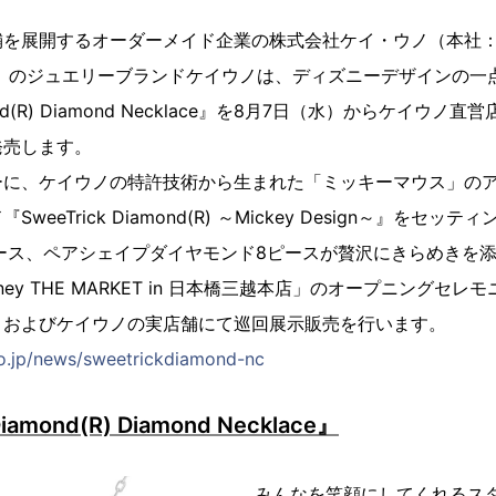
舗を展開するオーダーメイド企業の株式会社ケイ・ウノ（本社
史）のジュエリーブランドケイウノは、ディズニーデザインの一
amond(R) Diamond Necklace』を8月7日（水）からケイウ
発売します。
ーに、ケイウノの特許技術から生まれた「ミッキーマウス」の
eeTrick Diamond(R) ～Mickey Design～』をセ
ース、ペアシェイプダイヤモンド8ピースが贅沢にきらめきを添え
ney THE MARKET in 日本橋三越本店」のオープニングセ
トおよびケイウノの実店舗にて巡回展示販売を行います。
o.jp/news/sweetrickdiamond-nc
iamond(R) Diamond Necklace』
みんなを笑顔にしてくれるス