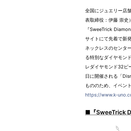
全国にジュエリー店
表取締役：伊藤 崇
『SweeTrick Di
サイトにて先着で新
ネックレスのセンタ
る特別なダイヤモンド『Sw
レダイヤモンド32ピ
日に開催される「Dis
もののため、イベン
https://www.k-uno.c
■『SweeTrick D