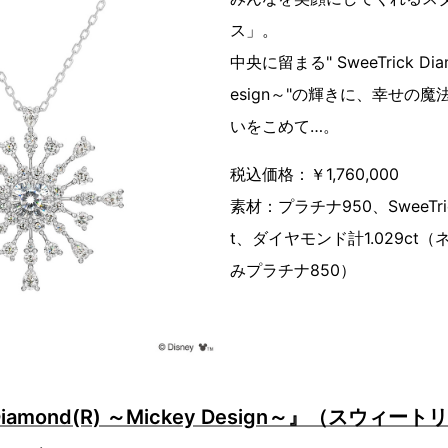
ス」。
中央に留まる" SweeTrick Diam
esign～"の輝きに、幸せの
いをこめて…。
税込価格：￥1,760,000
素材：プラチナ950、SweeTrick
t、ダイヤモンド計1.029ct
みプラチナ850）
 Diamond(R) ～Mickey Design～』（スウィ