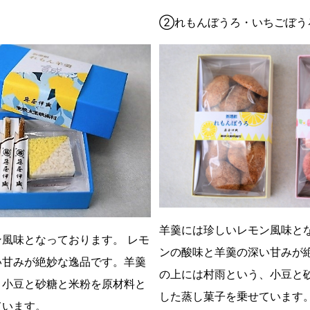
②れもんぼうろ・いちごぼう
羊羹には珍しいレモン風味とな
風味となっております。 レモ
ンの酸味と羊羹の深い甘みが
い甘みが絶妙な逸品です。羊羹
の上には村雨という、小豆と
、小豆と砂糖と米粉を原材料と
した蒸し菓子を乗せています
ています。