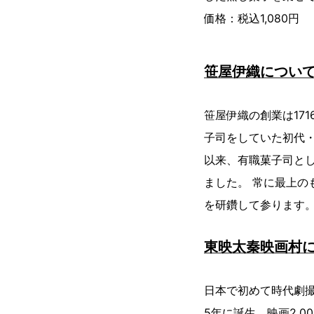
価格：税込1,080円
笹屋伊織につい
笹屋伊織の創業は17
子司をしていた初代
以来、有職菓子司と
ました。 常に最上
を研鑽して参ります
東映太秦映画村
日本で初めて時代劇撮
5年に誕生。映画2,0