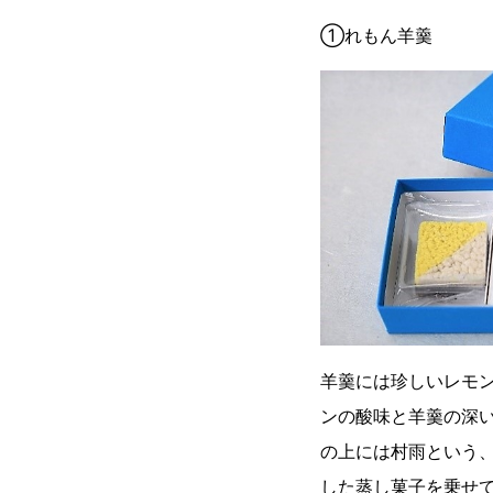
①れもん羊羹
羊羹には珍しいレモン
ンの酸味と羊羹の深
の上には村雨という
した蒸し菓子を乗せ