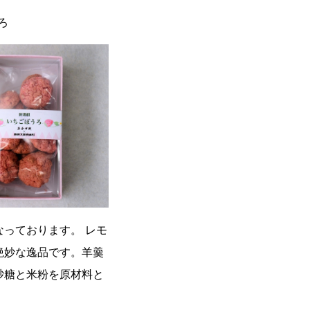
ろ
っております。 レモ
絶妙な逸品です。羊羹
砂糖と米粉を原材料と
。