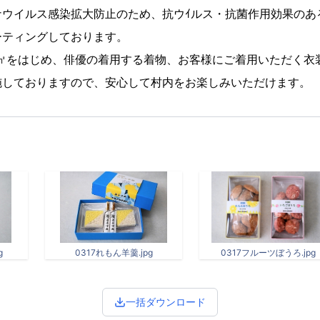
ナウイルス感染拡大防止のため、抗ウｲルス・抗菌作用効果のあ
ーティングしております。
00㎡をはじめ、俳優の着用する着物、お客様にご着用いただく衣装
施しておりますので、安心して村内をお楽しみいただけます。
g
0317れもん羊羹.jpg
0317フルーツぼうろ.jpg
一括ダウンロード