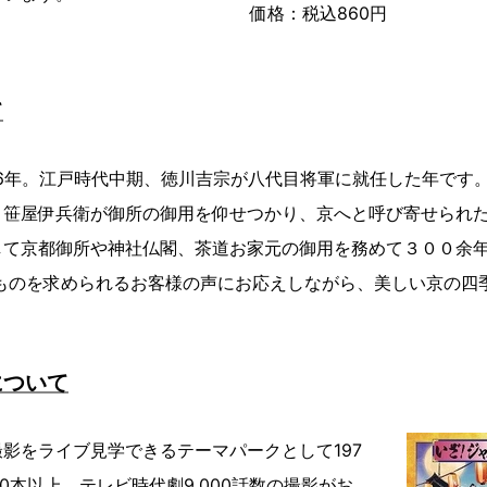
価格：税込860円
て
16年。江戸時代中期、徳川吉宗が八代目将軍に就任した年です
・笹屋伊兵衛が御所の御用を仰せつかり、京へと呼び寄せられ
して京都御所や神社仏閣、茶道お家元の御用を務めて３００余
のものを求められるお客様の声にお応えしながら、美しい京の四
。
について
影をライブ見学できるテーマパークとして197
00本以上、テレビ時代劇9,000話数の撮影がお