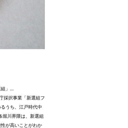
選組」…
庁採択事業「新選組フ
めるうち、江戸時代中
条堀川界隈は、新選組
能性が高いことがわか