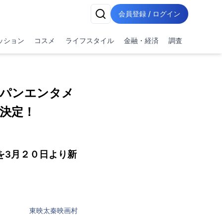
会員登録 / ログイン
ッション
コスメ
ライフスタイル
金融・経済
調査
ャパンエンタメ
が決定！
を3月２０日より新
東映太秦映画村