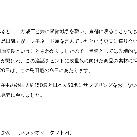
べると、土方歳三と共に函館戦争を戦い、京都に戻ることがで
「島田魁」が、レモネード屋を営んでいたという史実に巡り会い
明治初期ということもわかりましたので、当時としては先端的
とが偲ばれ、この逸話をヒントに次世代に向けた商品の素材に
20日は、この島田魁の命日にあたります。
内滞在中の外国人約150名と日本人50名にサンプリングをおこな
に発売に至りました。
うかん （スタジオマーケット内）