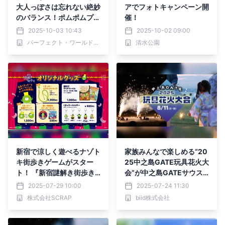
大人っぽさは忘れない絶妙
アでフォトキャンペーン開
のバランス！ポムポムプリ
催！
ンのワイドボストンバッグ
2025-10-03 10:43
2025-10-02 09:00
はいかが？
パーフェクト・ワールド株式会社
清水公園
新宿で涼しく遊べるナゾト
家族みんなで楽しめる“20
キ街歩きゲームがスター
25中之島GATE玩具花火大
ト！ 『新宿謎解き街歩き
会”が中之島GATEサウス
くまっキーとナゾトキバー
ピアで開催決定！
2025-07-29 10:00
2025-07-24 11:30
ゲン大作戦』 オリジナル
株式会社SCRAP
biid株式会社
グッズ公開！ 体験前後に
立ち寄りたい、限定カフェ