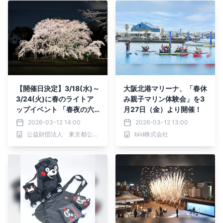
【開催日決定】3/18(水)～
大阪北港マリーナ、「春休
3/24(火)に春のライトア
み親子マリン体験会」を3
ップイベント 「春夜の六
月27日（金）より開催！
義園 夜間特別観賞」を実
2026-03-12 14:00
2026-03-12 13:00
施します
公益財団法人 東京都公園協会
biid株式会社