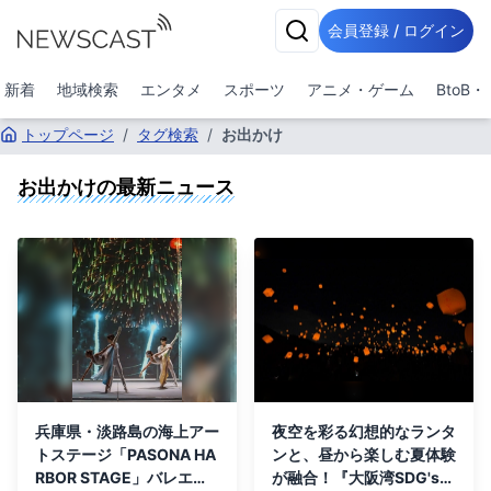
会員登録 / ログイン
新着
地域検索
エンタメ
スポーツ
アニメ・ゲーム
BtoB
トップページ
/
タグ検索
/
お出かけ
お出かけ
の最新ニュース
兵庫県・淡路島の海上アー
夜空を彩る幻想的なランタ
トステージ「PASONA HA
ンと、昼から楽しむ夏体験
RBOR STAGE」バレエ公
が融合！『大阪湾SDG'sプ