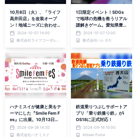
10月8日（火）、「ライフ
1日限定イベント！SDGs
高井田店」を改装オープ
で地球の危機を救うリアル
ン！地域ニーズに合わせて
謎解きゲーム。愛知県豊橋
品ぞろえを充実させ、これ
市「530のまち環境フェス
2024-10-07 14:00
2024-10-07 12:00
から先も愛され続けるお店
タ」で11/2(土)に参加費無
株式会社ライフコーポレーション
株式会社ハレガケ
へ！
料で開催
ハナミスイが健康と美をテ
鉄道乗りつぶしサポートア
ーマにした『Smile Fem F
プリ「乗り鉄撮り鉄」がi
es』に出展。10月13日
OS18に正式対応！
（日）〜14日（祝）＠自
2024-09-26 14:30
2024-09-16 10:00
由が丘
株式会社ハナミスイ
Artisan Force