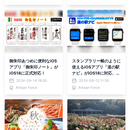
御朱印あつめに便利なiOS
スタンプラリー帳のように
アプリ「御朱印ノート」が
使えるiOSアプリ「道の駅
iOS18に正式対応！
ナビ」がiOS18に対応、検
索範囲も拡大してますます
2024-09-14 18:30
2024-09-12 11:30
便利に！
Artisan Force
Artisan Force