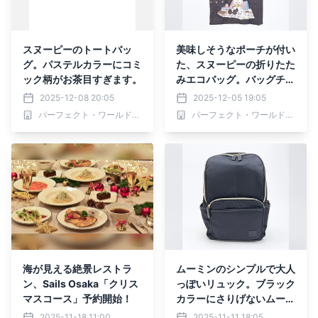
スヌーピーのトートバッ
美味しそうなポーチが付い
グ。パステルカラーにコミ
た、スヌーピーの折りたた
ック柄がお茶目すぎます。
みエコバッグ。バッグチャ
ームにして、一緒に連れて
2025-12-08 20:05
2025-12-05 19:05
お出かけしたくなります！
パーフェクト・ワールド株式会社
パーフェクト・ワールド株式会社
海が見える絶景レストラ
ムーミンのシンプルで大人
ン、Sails Osaka「クリス
っぽいリュック。ブラック
マスコース」予約開始！
カラーにさりげないムーミ
ンデザインがおしゃれすぎ
2025-11-18 11:00
2025-11-11 18:05