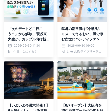
「次のデートどこ行こ
猛暑の新常識は"冷感風"。
う？」から解放。 現役東
ミストでうるおい、風で涼
大生が、カップル向け新体
む次世代ハンディファンを
験アプリ「今日、なにす
発売！
2026-06-30 11:30
2026-06-30 09:00
る？」をリリース
今日、なにする？
LivelyLifeライブリーライフ株式会社
【いよいよ今週末開催！】
【6/7オープン】大阪湾を
6月6日（土）「大阪湾舞
望む絶景プールが今年も解