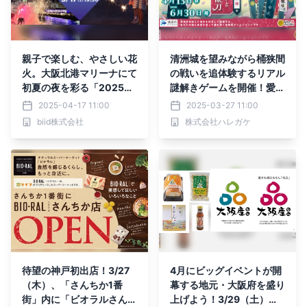
親子で楽しむ、やさしい花
清洲城を望みながら桶狭間
火。大阪北港マリーナにて
の戦いを追体験するリアル
初夏の夜を彩る「2025玩
謎解きゲームを開催！愛知
具花火大会」開催決定！
県清須市で市制20周年を
2025-04-17 11:00
2025-03-27 11:00
記念した特別イベントの第
biid株式会社
株式会社ハレガケ
1弾
待望の神戸初出店！3/27
4月にビッグイベントが開
（木）、「さんちか1番
幕する地元・大阪府を盛り
街」内に「ビオラルさんち
上げよう！3/29（土）・