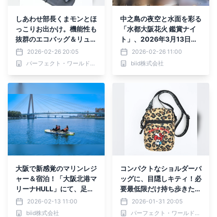
しあわせ部長くまモンとほ
中之島の夜空と水面を彩る
っこりお出かけ。機能性も
「水都大阪花火 鑑賞ナイ
抜群のエコバッグ＆リュッ
ト」、2026年3月13日
クシリーズ
(金)開催！
2026-02-26 20:05
2026-02-26 11:00
パーフェクト・ワールド株式会社
biid株式会社
大阪で新感覚のマリンレジ
コンパクトなショルダーバ
ャー＆宿泊！「大阪北港マ
ッグに、目隠しキティ！必
リーナHULL」にて、足漕
要最低限だけ持ち歩きたい
ぎSUP『HOBIE（ホビ
人にオススメのバッグで
2026-02-13 11:00
2026-01-31 20:05
ー）』体験付き宿泊プラン
す。
biid株式会社
パーフェクト・ワールド株式会社