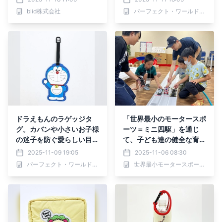
ます。
biid株式会社
パーフェクト・ワールド株式会社
ドラえもんのラゲッジタ
「世界最小のモータースポ
グ。カバンや小さいお子様
ーツ＝ミニ四駆」を通じ
の迷子を防ぐ愛らしい目印
て、子ども達の健全な育成
に。
を目指す「ミニ四駆の学
2025-11-09 19:05
2025-11-06 08:30
校」がスタート。
パーフェクト・ワールド株式会社
世界最小モータースポーツ委員会