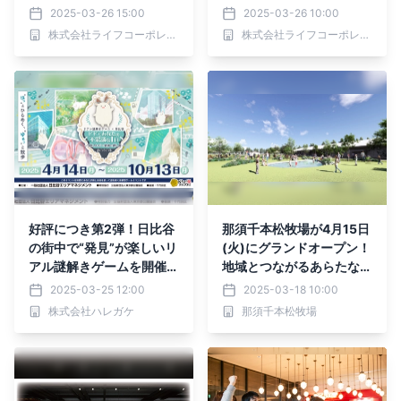
か店」がついにオープン！
3/30（日）に、近畿圏ラ
2025-03-26 15:00
2025-03-26 10:00
彩り豊かな対面のお惣菜コ
イフで大阪府にゆかりのあ
株式会社ライフコーポレーション
株式会社ライフコーポレーション
ーナーが近畿圏に初登場♪
る商品を集めた「大阪フェ
ア」を開催！
好評につき第2弾！日比谷
那須千本松牧場が4月15日
の街中で“発見”が楽しいリ
(火)にグランドオープン！
アル謎解きゲームを開催。
地域とつながるあらたな魅
観劇やショッピングの合間
力を発信
2025-03-25 12:00
2025-03-18 10:00
に気軽に参加できる街歩き
株式会社ハレガケ
那須千本松牧場
イベントを4/14(月)から