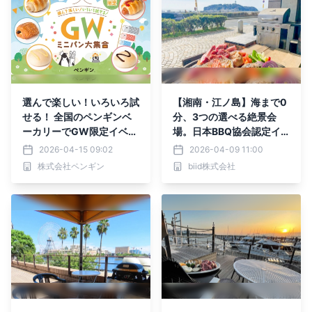
選んで楽しい！いろいろ試
【湘南・江ノ島】海まで0
せる！ 全国のペンギンベ
分、3つの選べる絶景会
ーカリーでGW限定イベン
場。日本BBQ協会認定イ
トを開催
ンストラクター推奨「ハラ
2026-04-15 09:02
2026-04-09 11:00
ミステーキBBQ」が4月24
株式会社ペンギン
biid株式会社
日(金)より始動！手ぶらで
江ノ島を遊び尽くす新プラ
ン。