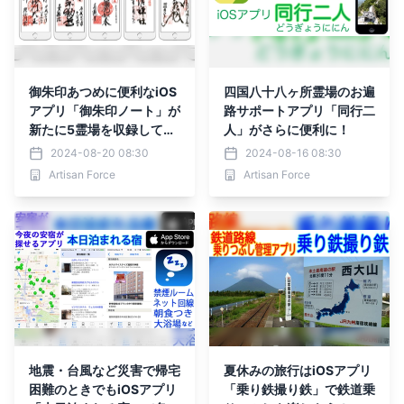
御朱印あつめに便利なiOS
四国八十八ヶ所霊場のお遍
アプリ「御朱印ノート」が
路サポートアプリ「同行二
新たに5霊場を収録して収
人」がさらに便利に！
録霊場615霊場に！
2024-08-20 08:30
2024-08-16 08:30
Artisan Force
Artisan Force
地震・台風など災害で帰宅
夏休みの旅行はiOSアプリ
困難のときでもiOSアプリ
「乗り鉄撮り鉄」で鉄道乗