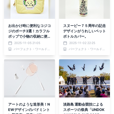
お出かけ時に便利なコジコ
スヌーピー７５周年の記念
ジのポーチ3選！カラフル
デザインがうれしいペット
ポップで小物の収納に便利
ボトルカバー。
なメッシュポーチ、サガラ
2025-11-05 21:05
2025-11-02 22:25
刺繡ポーチなど。
パーフェクト・ワールド株式会社
パーフェクト・ワールド株式会社
アートのような造形美！N
淡路島 運動会競技による
EWデザインのバドミント
スポーツの祭典「UNDOK