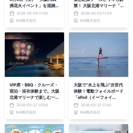
洲花火イベント」を混雑な
禁！ 大阪北港マリーナ「P
しの特等席で。大阪北港マ
ARK HULL」で、水遊び×
2026-06-04 11:00
2026-06-02 11:00
リーナで楽しむ、手ぶら浴
BBQの“都会派リゾート体
biid株式会社
biid株式会社
衣・本格BBQ・絶景花火
験”を
の“ご褒美”体験！
VIP席・BBQ・クルーズ・
大阪で“水上を飛ぶ”次世代
宿泊・浴衣体験まで。大阪
体験！電動フォイルボード
北港マリーナで楽しむ一夜
「eFoil（イーフォイ
限定の特別花火ナイト開催
ル）」体験スクールが大阪
2026-05-27 13:00
2026-05-21 11:00
北港マリーナに新登場！
biid株式会社
biid株式会社