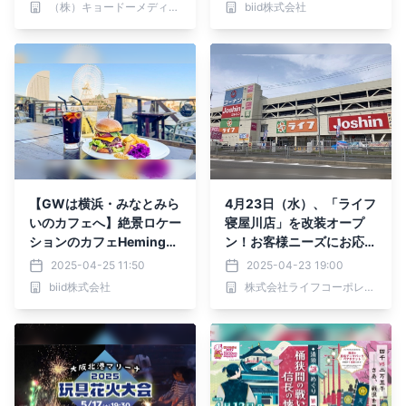
（株）キョードーメディアス
biid株式会社
ット役の新田恵海さんのイ
ンタビュー到着！！
【GWは横浜・みなとみら
4月23日（水）、「ライフ
いのカフェへ】絶景ロケー
寝屋川店」を改装オープ
ションのカフェHemingw
ン！お客様ニーズにお応え
ay横浜にて、5月1日(木)
し、冷凍食品・惣菜・手作
2025-04-25 11:50
2025-04-23 19:00
より、新メニュー『Hemi
りパンをさらに充実させ、
biid株式会社
株式会社ライフコーポレーション
ngway Burger(ヘミング
選ぶ楽しさをお届け♪
ウェイバーガー)』の提供
を開始いたします！