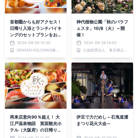
首都圏からも好アクセス！
神代植物公園「秋のバラフ
日帰り入浴とランチバイキ
ェスタ」10/8（火）～開
ングのセットプランをお手
催！
頃料金で楽しめる 大江戸
2024-09-05 10:30
2024-08-28 14:00
温泉物語 君津の森で秋の
GENSEN HOLDINGS株式会社
公益財団法人 東京都公園協会
ランチバイキングがスター
ト
再来店意向90％超え！ 大
伊豆で力だめし～石曳道灌
江戸温泉物語 箕面観光ホ
まつり花火大会～
テル（大阪府）の日帰りラ
ンチバイキング、 9月2日
2024-08-27 11:30
2024-08-27 09:30