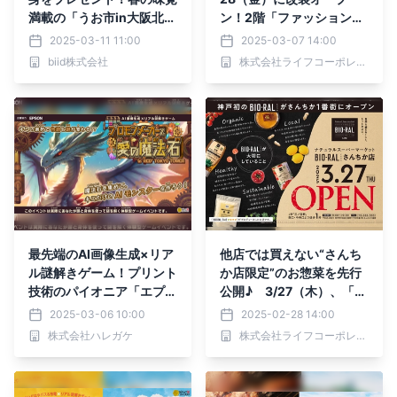
満載の「うお市in大阪北港
ン！2階「ファッションと
マリーナ」3月30日（日）
くらしのフロア」の品ぞろ
2025-03-11 11:00
2025-03-07 14:00
開催決定！
えが広がり、毎日のお買い
biid株式会社
株式会社ライフコーポレーション
物がもっと便利に！
最先端のAI画像生成×リア
他店では買えない“さんち
ル謎解きゲーム！プリント
か店限定”のお惣菜を先行
技術のパイオニア「エプソ
公開♪ 3/27（木）、「さ
ン」と謎解き専門会社「ハ
んちか1番街」内に近畿圏
2025-03-06 10:00
2025-02-28 14:00
レガケ」が共同開発する最
初の対面のお惣菜コーナー
株式会社ハレガケ
株式会社ライフコーポレーション
新コンテンツ
を導入した「ビオラルさん
ちか店」がオープン！