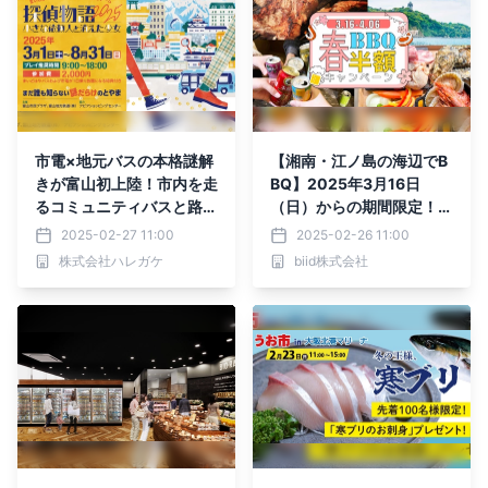
市電×地元バスの本格謎解
【湘南・江ノ島の海辺でB
きが富山初上陸！市内を走
BQ】2025年3月16日
るコミュニティバスと路面
（日）からの期間限定！H
電車に乗って楽しむリアル
emingway江ノ島にて
2025-02-27 11:00
2025-02-26 11:00
謎解きゲーム、3/1(土)か
「春のBBQ半額キャンペ
株式会社ハレガケ
biid株式会社
ら期間限定で開催
ーン」を開催いたします。