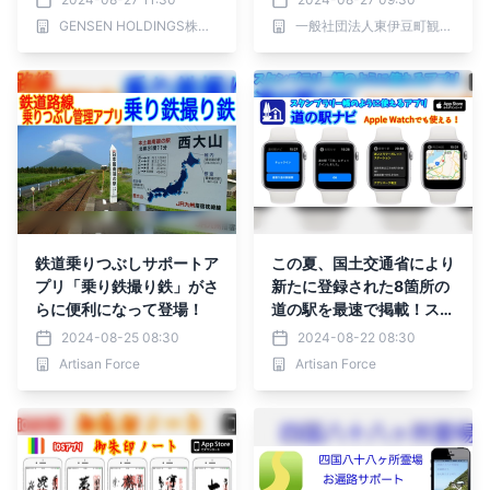
より秋メニューのご提供を
GENSEN HOLDINGS株式会社
一般社団法人東伊豆町観光協会
開始。
鉄道乗りつぶしサポートア
この夏、国土交通省により
プリ「乗り鉄撮り鉄」がさ
新たに登録された8箇所の
らに便利になって登場！
道の駅を最速で掲載！スタ
ンプラリー帳のように使え
2024-08-25 08:30
2024-08-22 08:30
るiOSアプリ「道の駅ナ
Artisan Force
Artisan Force
ビ」がさらに便利に！