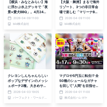
【横浜・みなとみらい】海
【大阪・舞洲】まるで海外
に浮かぶ水上デッキで「夜
リゾート、3つの非日常会
景×愛犬BBQ」。4月24日
場で楽しむ「マリーナBB
(金)より新プラン6種が登
Q」！4月24日(金)より新
2026-04-09 11:00
2026-04-09 11:00
場。煌めく都会の海で味わ
プラン開始。ペット同伴O
biid株式会社
biid株式会社
うジューシーハラミステー
K、市内唯一の絶景ロケー
キ。
ション。
クレヨンしんちゃんらしい
マグロや5円玉に転生!? 全
ポップなデザインのメッシ
50種のシュールなガチャ
ュポーチ2種。大きめサイ
を回して“人間”を目指せ！
ズで使い勝手抜群。お出か
東武線沿線のCHARGESP
2026-04-03 19:05
2026-04-01 11:00
けや旅行にぜひ！
OTを巡る、中毒性抜群の
パーフェクト・ワールド株式会社
株式会社ハレガケ
リアル謎解きゲームが登場