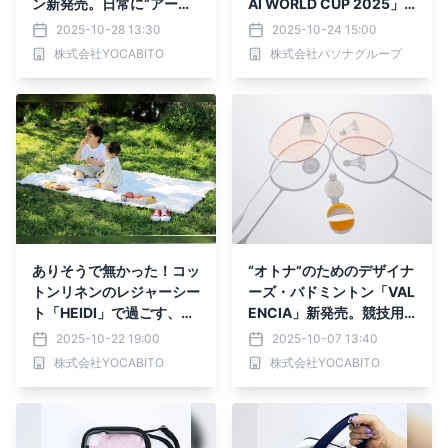
ン新発売。日常に“アーバ
AI WORLD CUP 2025」
ン”なレジャーを。
にて、「Cheer Re-Man's
2025-10-28 13:30
2025-10-24 15:00
（チアリーマンズ）」11月
株式会社YOCABITO
株式会社パソナグループ
1日（土）出演決定！
ありそうで無かった！コッ
“オトナ”のためのデザイナ
トンリネンのレジャーシー
ーズ・バドミントン「VAL
ト「HEIDI」で過ごす、心
ENCIA」新発売。競技用
地の良い秋のおしゃピク。
でもおもちゃでもない、第
2025-10-22 19:00
2025-10-07 13:40
3の選択肢
株式会社YOCABITO
株式会社YOCABITO