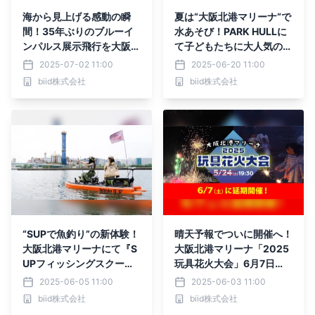
海から見上げる感動の瞬
夏は“大阪北港マリーナ“で
間！35年ぶりのブルーイ
水あそび！PARK HULLに
ンパルス展示飛行を大阪北
て子どもたちに大人気の
港マリーナで観覧しよう！
「Paddling Pool」が登
2025-07-02 11:00
2025-06-20 11:00
場！
biid株式会社
biid株式会社
“SUPで魚釣り”の新体験！
晴天予報でついに開催へ！
大阪北港マリーナにて『S
大阪北港マリーナ「2025
UPフィッシングスクー
玩具花火大会」6月7日
ル』初開催！
（土）開催決定！
2025-06-05 11:00
2025-06-03 11:00
biid株式会社
biid株式会社