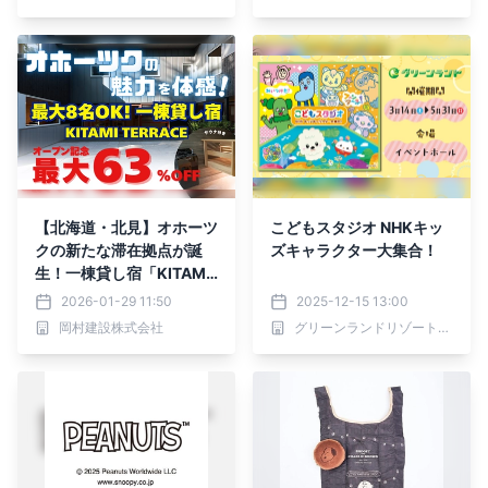
を販売開始！
【北海道・北見】オホーツ
こどもスタジオ NHKキッ
クの新たな滞在拠点が誕
ズキャラクター大集合！
生！一棟貸し宿「KITAMI
TERRACE」クラウドファ
2026-01-29 11:50
2025-12-15 13:00
ンディングを開始
岡村建設株式会社
グリーンランドリゾート株式会社