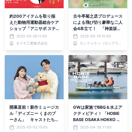
約200アイテムを取り揃
古今亭菊之丞プロデュース
えた動物用運動器総合ケア
による飛び切り豪華な二人
ショップ「アニサポ ステ
会4本立て！ 「神楽坂落
ーション」を2025年5月2
語まつり」今年も開催決定
2025-05-26 11:00
2025-05-19 10:00
1日OPEN！
ダイヤ工業株式会社
カンフェティ（ロングランプランニング株式会社）
開幕直前！新作ミュージカ
GWは家族でBBQ＆水上ア
ル「ディズニー くまのプ
クティビティ！ 「HOBIE
ーさん」 キャストたちが
BASE OSAKA HOKKO M
語る見どころ プーさん
ARINA」オープン記念、
2025-05-02 15:00
2025-04-30 11:00
役の養田陸矢さん＆ピグレ
選べる特典をプレゼント！