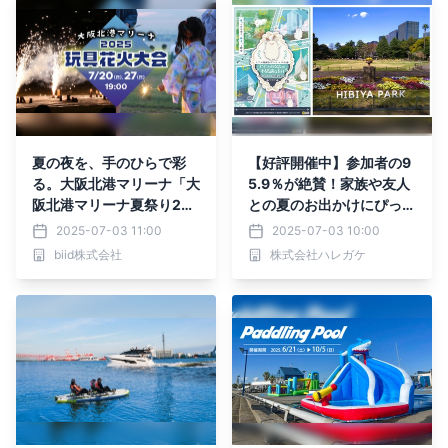
メニューも登場
夏の夜を、手のひらで彩
【好評開催中】参加者の9
る。大阪北港マリーナ「大
5.9％が絶賛！家族や友人
阪北港マリーナ夏祭り202
との夏のお出かけにぴった
5 玩具花火大会」7月20日
り。東京・日比谷でショッ
2025-07-03 11:00
2025-07-03 10:00
（日）＆27日（日）開
ピングや観劇の合間に楽し
biid株式会社
株式会社ハレガケ
催！
める“街歩き×謎解きイベ
ント”