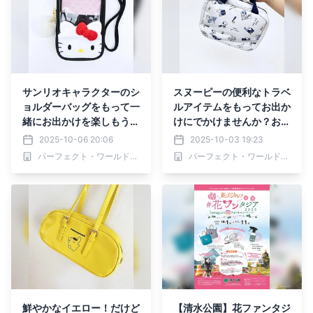
サンリオキャラクターのシ
スヌーピーの便利なトラベ
ョルダーバッグをもって一
ルアイテムをもってお出か
緒にお出かけを楽しもう。
けにでかけませんか？お茶
もこもこチャームにキャラ
目なデザインで気分もあが
2025-10-06 20:06
2025-10-03 19:23
クターのフェイスデザイン
るかも。
パーフェクト・ワールド株式会社
パーフェクト・ワールド株式会社
が愛らしいデザインです。
鮮やかなイエロー！だけど
【清水公園】花ファンタジ