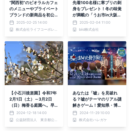
“関西初”のビオラルカフェ
先着100名様に寒ブリの刺
のメニューやプライベート
身をプレゼント！冬の味覚
ブランドの新商品を初公開
が満載の「うお市in大阪北
♪ 3/21（金）、「グラン
港マリーナ」2月23日
2025-02-25 14:00
2025-02-04 11:00
グリーン大阪 ショップ＆
（日）開催決定！
株式会社ライフコーポレーション
biid株式会社
レストラン南館」内に「ビ
オラルうめきた店」がオー
プン！
【小石川後楽園】令和7年
あなたは「嘘」を見破れ
2月1日（土）～3月2日
る？嘘がテーマのリアル謎
（日）梅香る庭園へ。早春
解きゲーム！愛知県・博物
を楽しむ“梅まつり”開催！
館明治村にて12/21(土)か
2024-12-18 14:00
2024-11-29 10:00
ら1日300名限定で開催
公益財団法人 東京都公園協会
株式会社ハレガケ