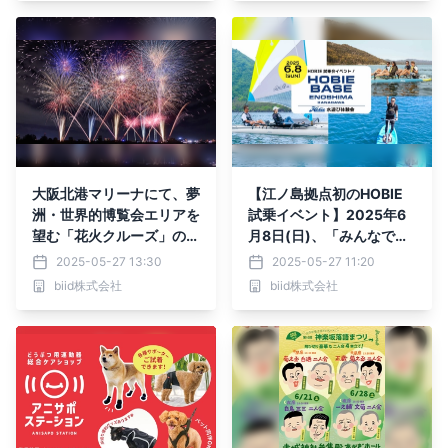
大阪北港マリーナにて、夢
【江ノ島拠点初のHOBIE
洲・世界的博覧会エリアを
試乗イベント】2025年6
望む「花火クルーズ」の開
月8日(日)、「みんなで足
催決定！
漕ぎボートに乗ってみよ
2025-05-27 13:30
2025-05-27 11:20
う！ HOBIE水遊び体験
biid株式会社
biid株式会社
会」を開催いたします。