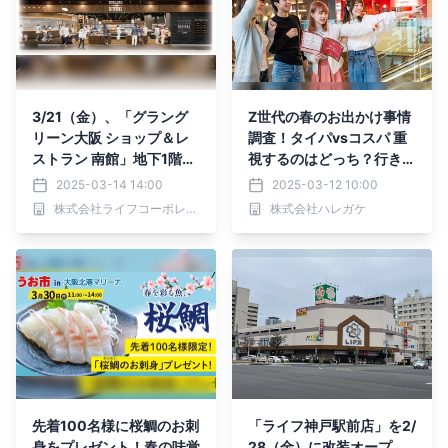
3/21（金）、「グラング
Z世代の春のお出かけ事情
リーン大阪 ショップ＆レ
調査！タイパvsコスパ 重
ストラン 南館」地下1階に
視するのはどっち？行き先
「ビオラルうめきた店」が
を選ぶリアルな基準や“行
2025-03-14 14:00
2025-03-12 10:00
ついにオープン！「ビオラ
く価値がある”と感じる条
株式会社ライフコーポレーション
株式会社ハレガケ
ルカフェ」が待望の関西初
件が判明
登場♪
先着100名様に桜鯛のお刺
「ライフ神戸駅前店」を2/
身をプレゼント！春の味覚
28（金）に改装オープ