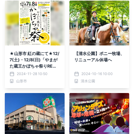
★山形市 紅の蔵にて★12/
【清水公園】ポニー牧場、
7(土)・12/8(日)「やまが
リニューアル休場へ
た蔵王かぼちゃ祭りRE」
開催！
2024-11-28 10:50
2024-10-16 10:00
山形市
清水公園