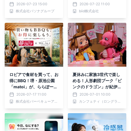
演『NATUREVERSE ～心
ロジェクト2026 スカイラ
2026-07-23 15:00
2026-07-22 11:00
が踊る海～』
ンタンに感謝と願いを込め
株式会社パソナグループ
biid株式会社
て』8月22日（土）大阪北
港マリーナにて開催決定！
本日よりチケット先行販売
開始
ロピアで食材を買って、お
夏休みに家族3世代で楽し
得にBBQ！堺・原池公園
める！人形劇団プーク「ピ
「matoi」が、ららぽーと
ンクのドラゴン」が紀伊國
堺「食生活♥♥ロピア」と
屋ホールで上演決定
2026-07-17 11:00
2026-07-01 10:00
期間限定キャンペーン
株式会社バーベキューアンドコー
カンフェティ（ロングランプランニング株式会社）