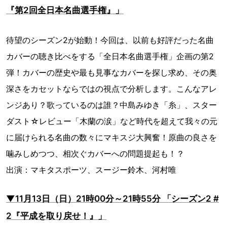
『第2回全日本名曲選手権』」
待望のシーズン2が始動！今回は、以前も好評だった名曲
カバーの聴き比べをする「全日本名曲選手権」企画の第2
弾！カバーの歴史や最も見事なカバーを探し求め、その奥
深さをカセットならではの視点で分析します。こんなアレ
ンジあり？歌っているのは誰？中島みゆき「糸」、スター
ダスト☆レビュー「木蘭の涙」など時代を超えて我々の元
に届けられる名曲の数々にマキスジ大興奮！原曲の良さを
噛みしめつつ、相次ぐカバーへの問題提起も！？
出演：マキタスポーツ、スージー鈴木、河村唯
▼11月13日（日）21時00分～21時55分 「シーズン2 #
2『平成を取り戻せ！』」