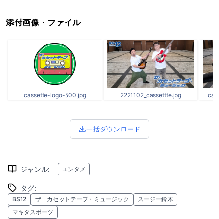
添付画像・ファイル
cassette-logo-500.jpg
2221102_cassettte.jpg
cas
一括ダウンロード
ジャンル
:
エンタメ
タグ
:
BS12
ザ・カセットテープ・ミュージック
スージー鈴木
マキタスポーツ