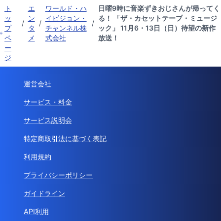
ト
エ
ワールド・ハ
日曜9時に音楽ずきおじさんが帰ってく
ッ
ン
イビジョン・
る！ 「ザ・カセットテープ・ミュージ
/
/
/
プ
タ
チャンネル株
ック」 11月6・13日（日）待望の新作
ペ
メ
式会社
放送！
ー
ジ
運営会社
サービス・料金
サービス説明会
特定商取引法に基づく表記
利用規約
プライバシーポリシー
ガイドライン
API利用