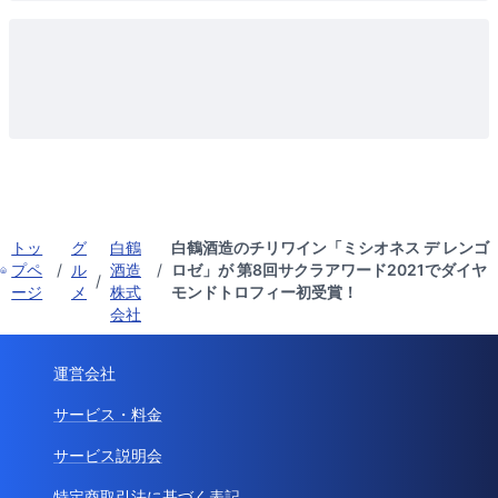
トッ
グ
白鶴
白鶴酒造のチリワイン「ミシオネス デ レンゴ
プペ
/
ル
酒造
/
ロゼ」が 第8回サクラアワード2021でダイヤ
/
ージ
メ
株式
モンドトロフィー初受賞！
会社
運営会社
サービス・料金
サービス説明会
特定商取引法に基づく表記