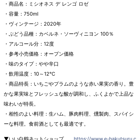
・商品名：ミシオネス デ レンゴ ロゼ
・容量：750ml
・ヴィンテージ：2020年
・ぶどう品種：カベルネ・ソーヴィニヨン 100％
・アルコール分：12度
・参考小売価格：オープン価格
・味のタイプ：やや辛口
・飲用温度：10～12℃
・商品特長：いちごやプラムのような赤い果実の香り。豊
かな果実味とフレッシュな酸が調和し、ふくよかで上品な
味わいが特長。
・相性のよい料理：生ハム、豚肉料理、燻製肉、スパイシ
ーな料理。食前酒としても最適です。
▼いい白鶴ネットショップ
https://www.e-hakutsuru.c