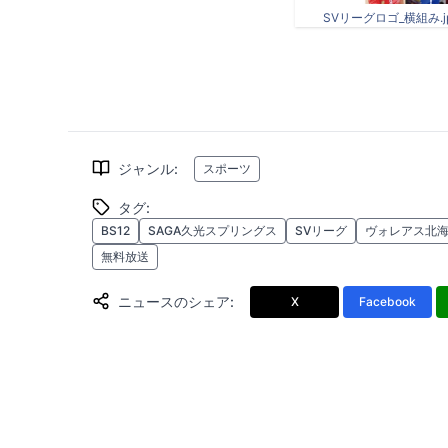
SVリーグロゴ_横組み.j
ジャンル
:
スポーツ
タグ
:
BS12
SAGA久光スプリングス
SVリーグ
ヴォレアス北
無料放送
ニュースのシェア
:
X
Facebook