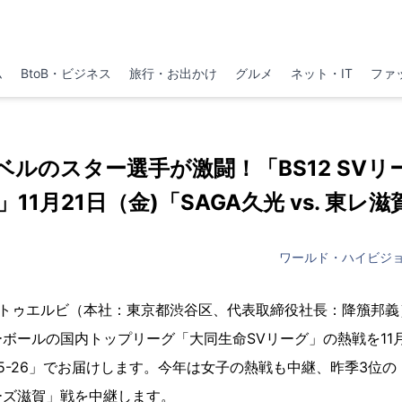
ム
BtoB・ビジネス
旅行・お出かけ
グルメ
ネット・IT
ファ
ルのスター選手が激闘！「BS12 SVリー
6」11月21日（金)「SAGA久光 vs. 東レ滋
ワールド・ハイビジ
2 トゥエルビ（本社：東京都渋谷区、代表取締役社⻑：降籏邦義）
ボールの国内トップリーグ「大同生命SVリーグ」の熱戦を11月
025-26」でお届けします。今年は女子の熱戦も中継、昨季3位の
ーズ滋賀」戦を中継します。