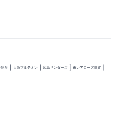
井物産
大阪ブルテオン
広島サンダーズ
東レアローズ滋賀