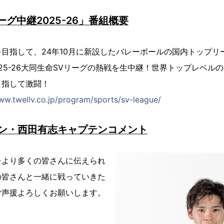
リーグ中継2025-26」番組概要
目指して、24年10月に新設したバレーボールの国内トップリ
2025-26大同生命SVリーグの熱戦を生中継！世界トップレベル
目指して激闘！
ww.twellv.co.jp/program/sports/sv-league/
オン・西田有志キャプテンコメント
をより多くの皆さんに伝えられ
の皆さんと一緒に戦っていきた
ご声援よろしくお願いします。