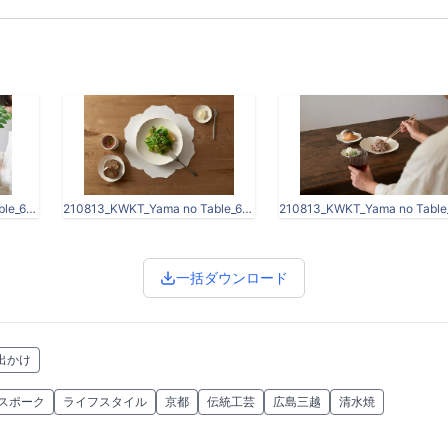
210813_KWKT_Yama no Table_6157_low.jpg
210813_KWKT_Yama no Table_6403.jpg
一括ダウンロード
出かけ
スポーク
ライフスタイル
京都
伝統工芸
広島三越
清水焼