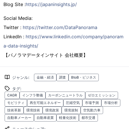
Blog Site :
https://japaninsights.jp/
Social Media:
Twitter :
https://twitter.com/DataPanorama
LinkedIn :
https://www.linkedin.com/company/panoram
a-data-insights/
【パノラマデータインサイト 会社概要】
ジャンル
:
金融・経済
調査
BtoB・ビジネス
タグ
:
CAGR
インフラ整備
カーボンニュートラル
ゼロエミッション
モビリティ
再生可能エネルギー
圧縮空気
市場予測
市場分析
技術革新
環境技術
環境政策
環境規制
空気動力車
自動車メーカー
自動車産業
軽量化技術
都市交通
ニュースのシェア
: