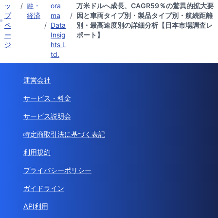
ッ
/
融・
ora
万米ドルへ成長、CAGR59％の驚異的拡大要
プ
経済
ma
/
因と車両タイプ別・製品タイプ別・航続距離
ペ
/
Data
別・最高速度別の詳細分析【日本市場調査レ
ー
Insig
ポート】
ジ
hts L
td.
運営会社
サービス・料金
サービス説明会
特定商取引法に基づく表記
利用規約
プライバシーポリシー
ガイドライン
API利用