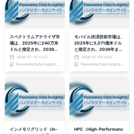
すると見込まれています。
スペクトラムアナライザ市
モバイル決済技術市場は、
場は、2025年に240万米
2025年に5,071億米ドル
ドルと推定され、2036年
と推定され、2036年まで
までに601万米ドルに達す
に6兆716億5,300万米ド
2026-07-10 12:27
2026-07-09 12:21
ると予測されており、予測
ルに達すると予測されてお
Panorama Data Insights Ltd.
Panorama Data Insights Ltd.
期間（2026年～2036
り、予測期間（2026年～
年）において年平均成長率
2036年）において年平均
（CAGR）8.7％で成長す
成長率（CAGR）54.5％
ると見込まれています。
インメモリグリッド（In-
HPC（High-Performanc