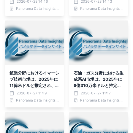
2026-07-28 14:46
2026-07-28 14:43
れており、予測期間（202
Panorama Data Insights Ltd.
Panorama Data Insights Ltd.
6年～2036年）において
年平均成長率（CAGR）2
6.5％で
鉱業分野におけるイマーシ
石油・ガス分野における生
ブ技術市場は、2025年に
成系AI市場は、2025年に
11億米ドルと推定され、2
6億310万米ドルと推定さ
036年までに49億3,000
れ、2036年までに26億7,
2026-07-27 11:19
2026-07-27 11:17
万米ドルに達すると予測さ
454万米ドルに達すると予
Panorama Data Insights Ltd.
Panorama Data Insights Ltd.
れており、予測期間（202
測されており、予測期間
6年～2036年）
（2026年～2036年）