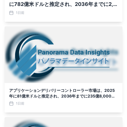
に782億米ドルと推定され、2036年までに2,6
93億6,000万米ドルに達すると予測されてお
1日前
り、予測期間（2026年～2036年）
アプリケーションデリバリーコントローラー市場は、2025
年に81億米ドルと推定され、2036年までに235億8,000万
米ドルに達すると予測されており、予測期間（2026年～20
1日前
36年）