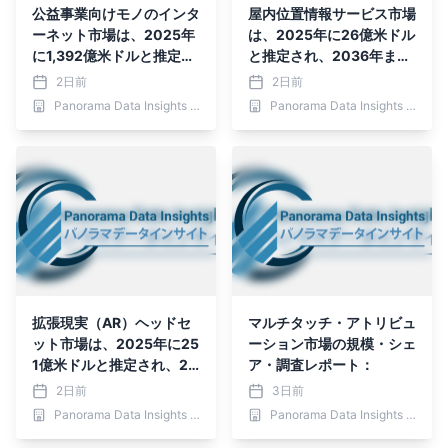
公益事業向けモノのインタ
屋内位置情報サービス市場
ーネット市場は、2025年
は、2025年に26億米ドル
に1,392億米ドルと推定さ
と推定され、2036年まで
れ、2036年までに6,387
に66億4,000万米ドルに
2日前
2日前
億米ドルに達すると予測さ
達すると予測されており、
Panorama Data Insights Ltd.
Panorama Data Insights Ltd.
れており、予測期間（202
予測期間（2026年～203
6年～2036年）
6年）
拡張現実（AR）ヘッドセ
マルチタッチ・アトリビュ
ット市場は、2025年に25
ーション市場の規模・シェ
1億米ドルと推定され、20
ア・調査レポート：
36
2日前
3日前
Panorama Data Insights Ltd.
Panorama Data Insights Ltd.