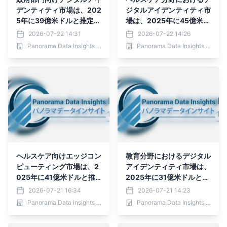
デンティティ市場は、202
ジタルアイデンティティ市
5年に39億米ドルと推定さ
場は、2025年に45億米ド
れ、2036年までに250億
ルと推定され、2036年ま
2026-07-22 14:31
2026-07-22 14:26
9,000万米ドルに達する
でに232億5,000万米ドル
Panorama Data Insights Ltd.
Panorama Data Insights Ltd.
と予測されており、予測期
に達すると予測されてお
間（2026年～2036年）
り、予測期間（2026年～
2036年）
ヘルスケア向けエッジコン
教育分野におけるデジタル
ピューティング市場は、2
アイデンティティ市場は、
025年に41億米ドルと推
2025年に31億米ドルと推
定され、2036年までに23
定され、2036年までに23
2026-07-21 16:34
2026-07-21 14:23
3億米ドルに達すると予測
4億6,000万米ドルに達す
Panorama Data Insights Ltd.
Panorama Data Insights Ltd.
されており、予測期間（2
ると予測されており、予測
026年～2036年）
期間（2026年～2036