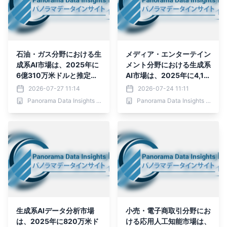
石油・ガス分野における生
メディア・エンターテイン
成系AI市場は、2025年に
メント分野における生成系
6億310万米ドルと推定さ
AI市場は、2025年に4,10
れ、2036年までに26億7,
0億1,000万米ドルと推定
2026-07-27 11:14
2026-07-24 11:11
454万米ドルに達すると予
され、2036年までに2京1,
Panorama Data Insights Ltd.
Panorama Data Insights Ltd.
測されており、予測期間
453兆1,987億9,000万米
（2026年～2036年）
ドルに達すると予測されて
おり、予測期間（2026年
～2036年）
生成系AIデータ分析市場
小売・電子商取引分野にお
は、2025年に820万米ド
ける応用人工知能市場は、