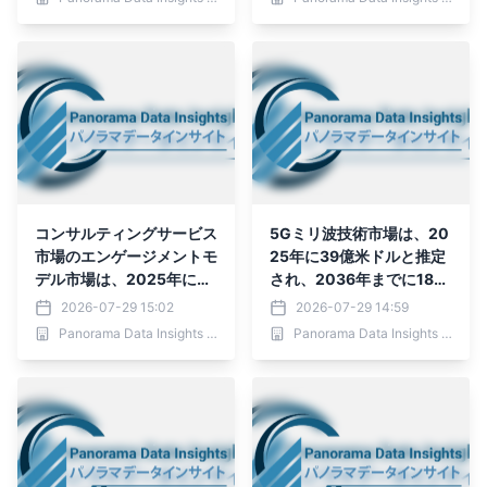
期間（2026年～2036
年）において年平均成長率
（CAGR）15.3％
コンサルティングサービス
5Gミリ波技術市場は、20
市場のエンゲージメントモ
25年に39億米ドルと推定
デル市場は、2025年に81
され、2036年までに183
5億5,510万米ドルと評価
億2,000万米ドルに達す
2026-07-29 15:02
2026-07-29 14:59
され、2036年までに2,23
ると予測されており、予測
Panorama Data Insights Ltd.
Panorama Data Insights Ltd.
5億4,616万米ドルに達す
期間（2026年～2036
ると予測されており、予測
年）において年平均成長率
期間（2026年～2036
（CAGR）15.1％
年）