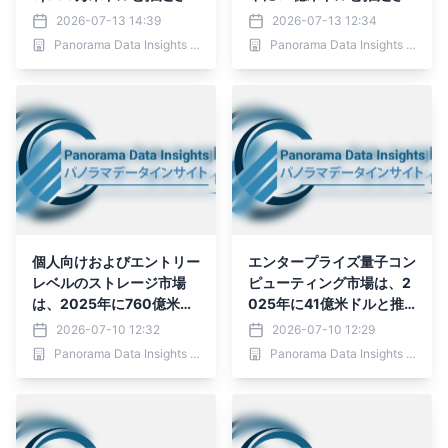
れ、2036年までに36億3,
れ、2036年までに4,482
2026-07-13 14:39
2026-07-13 12:34
269万米ドルに達すると予
億9,000万米ドルに達す
Panorama Data Insights Ltd.
Panorama Data Insights Ltd.
測されており、予測期間
ると予測されており、予測
（2026年～2036年
期間（2026年～2036
年）において年平均成長率
（CAGR）43.1％で成長す
ると見込まれています。
個人向けおよびエントリー
エンタープライズ量子コン
レベルのストレージ市場
ピューティング市場は、2
は、2025年に760億米ド
025年に41億米ドルと推
ルの規模になると推定され
定され、2036年までに39
2026-07-10 12:32
2026-07-10 12:29
ており、2036年までに1,7
6億1,000万米ドルに達す
Panorama Data Insights Ltd.
Panorama Data Insights Ltd.
21.84億米ドルに達すると
ると予測されており、予測
予測されています
期間（2026年～2036
年）において年平均成長率
（CAGR）22.9％で成長