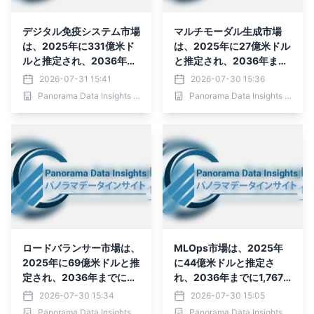
デジタル免疫システム市場
マルチモーダル生成市場
は、2025年に331億米ド
は、2025年に27億米ドル
ルと推定され、2036年ま
と推定され、2036年まで
でに1,118億4,000万米ド
に807億8,000万米ド
2026-07-31 15:41
2026-07-30 15:36
ルに達すると予測されてお
Panorama Data Insights Ltd.
Panorama Data Insights Ltd.
り、予測期間（2026年～
2036年）において年平均
成長率（CAGR）13.1％
ロードバランサー市場は、
MLOps市場は、2025年
2025年に69億米ドルと推
に44億米ドルと推定さ
定され、2036年までに28
れ、2036年までに1,767
3億2,000万米ドルに達す
億9,000万米ド
2026-07-30 15:34
2026-07-30 15:05
ると予測されており、予測
Panorama Data Insights Ltd.
Panorama Data Insights Ltd.