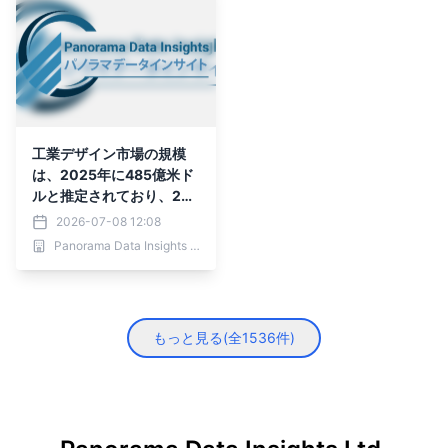
工業デザイン市場の規模
は、2025年に485億米ド
ルと推定されており、203
6年までに856億米ドルに
2026-07-08 12:08
達すると予測されています
Panorama Data Insights Ltd.
もっと見る(全
1536
件)