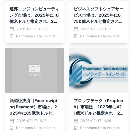
連邦エッジコンピューティ
ビジネスソフトウェアサー
ング市場は、2025年に10
ビス市場は、2025年に6,
億米ドルと推定され、203
750億米ドルと推定され、
6年までに30.07億米ドル
2036年までに2兆4,901.5
2026-07-20 16:20
2026-07-20 11:17
に達すると予測されてお
億米ドルに達すると予測さ
Panorama Data Insights Ltd.
Panorama Data Insights Ltd.
り、予測期間（2026年～
れており、予測期間（202
2036年）
6年～2036年）
顔認証決済（Face-swipi
プロップテック（Proptec
ng Payment）市場は、2
h）市場は、2025年に42
025年に85億米ドルと推
1億米ドルと推定され、20
定され、2036年までに65
36年までに2,237.5億米ド
2026-07-17 16:15
2026-07-17 12:28
5.1億米ドルに達すると予
ルに達すると予測されてお
Panorama Data Insights Ltd.
Panorama Data Insights Ltd.
測されており、予測期間
り、予測期間（2026年～