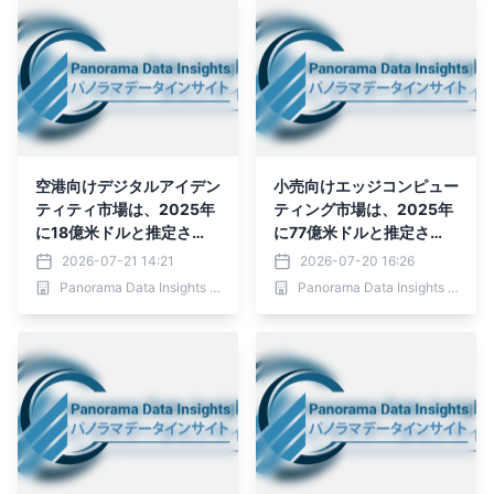
年）
空港向けデジタルアイデン
小売向けエッジコンピュー
ティティ市場は、2025年
ティング市場は、2025年
に18億米ドルと推定さ
に77億米ドルと推定さ
れ、2036年までに126億
れ、2036年までに502億
2026-07-21 14:21
2026-07-20 16:26
6,000万米ドルに達する
米ドルに達すると予測され
Panorama Data Insights Ltd.
Panorama Data Insights Ltd.
と予測されており、予測期
ており、予測期間（2026
間（2026年～2036年）
年～2036年）