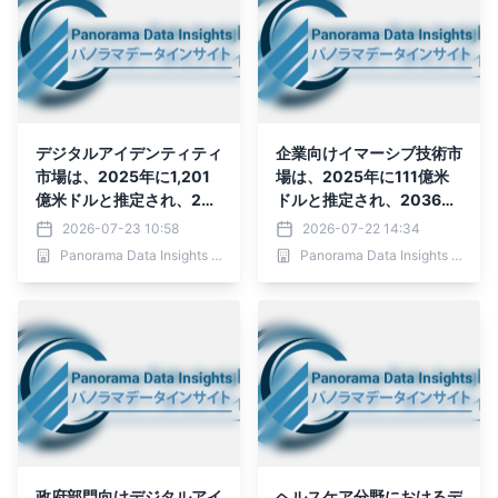
デジタルアイデンティティ
企業向けイマーシブ技術市
市場は、2025年に1,201
場は、2025年に111億米
億米ドルと推定され、203
ドルと推定され、2036年
6年までに9,985億5,000
までに954億1,000万米ド
2026-07-23 10:58
2026-07-22 14:34
万米ドルに達すると予測さ
ルに達すると予測されてお
Panorama Data Insights Ltd.
Panorama Data Insights Ltd.
れており、予測期間（202
り、予測期間（2026年～
6年～2036年）
2036年）
政府部門向けデジタルアイ
ヘルスケア分野におけるデ