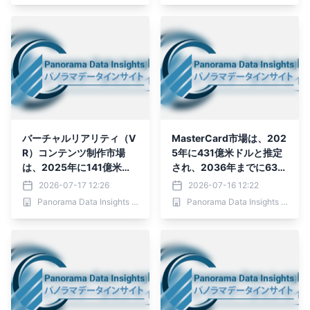
（2026年～2036年）
2036年）
バーチャルリアリティ（V
MasterCard市場は、202
R）コンテンツ制作市場
5年に431億米ドルと推定
は、2025年に141億米ド
され、2036年までに636
ルと推定され、2036年ま
億米ドルに達すると予測さ
2026-07-17 12:26
2026-07-16 12:22
でに515.1億米ドルに達す
れており、予測期間（202
Panorama Data Insights Ltd.
Panorama Data Insights Ltd.
ると予測されています。予
6年～2036年）において
測期間（2026年～2036
年平均成長率（CAGR）3.
年）における年平均成長率
6％で成長すると見込まれ
（CAGR）は12.5％と見込
ています。
まれています。