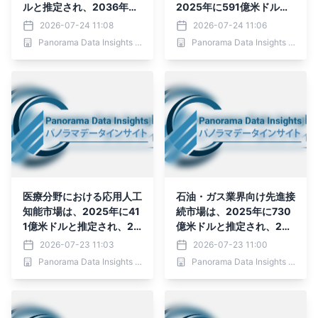
ルと推定され、2036年ま
2025年に591億米ドルと
でに14億5,251万米ドルに
推定され、2036年までに
2026-07-24 11:08
2026-07-24 11:06
達すると予測されており、
1兆1,426億8,000万米ド
Panorama Data Insights Ltd.
Panorama Data Insights Ltd.
予測期間（2026年～203
ルに達すると予測されてお
6年）
り、予測期間（2026年～
2036年）
医療分野における応用人工
石油・ガス業界向け先進接
知能市場は、2025年に41
続市場は、2025年に730
1億米ドルと推定され、20
億米ドルと推定され、203
36年までに1兆3,651億2,
6年までに4,992億9,000
2026-07-23 11:03
2026-07-23 11:00
000万米ドルに達すると
万米ドルに達すると予測さ
Panorama Data Insights Ltd.
Panorama Data Insights Ltd.
予測されており、予測期間
れており、予測期間（202
（2026年～2036年）
6年～2036年）