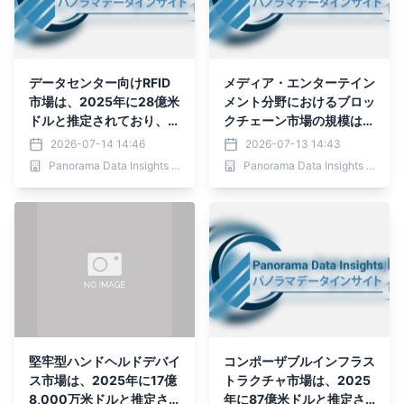
データセンター向けRFID
メディア・エンターテイン
市場は、2025年に28億米
メント分野におけるブロッ
ドルと推定されており、2
クチェーン市場の規模は、
036年までに89.1億米ドル
2025年に14億201万米ド
2026-07-14 14:46
2026-07-13 14:43
に達すると予測されていま
ルと推定されており、203
Panorama Data Insights Ltd.
Panorama Data Insights Ltd.
す。
6年までに1,538億3,177万
米ドルに達すると予測され
ています。
堅牢型ハンドヘルドデバイ
コンポーザブルインフラス
ス市場は、2025年に17億
トラクチャ市場は、2025
8,000万米ドルと推定さ
年に87億米ドルと推定さ