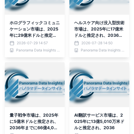
ホログラフィックコミュニ
ヘルスケア向け没入型技術
ケーション市場は、2025
市場は、2025年に17億米
年に29億米ドルと推定さ
ドルと推定され、2036年
れ、2036年までに384億
までに111億米ドルに達す
2026-07-29 14:57
2026-07-28 14:50
9,000万米ドルに達する
ると予測されており、予測
Panorama Data Insights Ltd.
Panorama Data Insights Ltd.
と予測されており、予測期
期間（2026年～2036
間（2026年～2036年）
年）において年平均成長率
において年平均成長率（C
（CAGR）18.60％
AGR）26.5％
量子戦争市場は、2025年
AI翻訳サービス市場は、2
に5億米ドルと推定され、
025年に13億5,010万米ド
2036年までに66億4,000
ルと推定され、2036
万米ドルに達すると予測さ