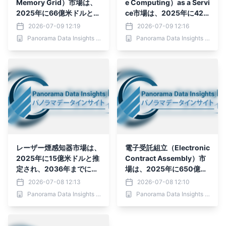
Memory Grid）市場は、
e Computing）as a Servi
2025年に66億米ドルと推
ce市場は、2025年に425
定され、2036年までに25
億米ドルと推定され、203
2026-07-09 12:19
2026-07-09 12:16
5億6,000万米ドルに達す
6年までに840億9,000万
Panorama Data Insights Ltd.
Panorama Data Insights Ltd.
ると予測されており、202
米ドルに達すると予測され
6年～2036
ており、予測期間（2026
年～2036年）において年
平均成長率（CAGR）6.
4％
レーザー煙感知器市場は、
電子受託組立（Electronic
2025年に15億米ドルと推
Contract Assembly）市
定され、2036年までに37
場は、2025年に650億米
億6,000万米ドルに達す
ドルと推定され、2036年
2026-07-08 12:13
2026-07-08 12:10
ると予測されており、予測
までに969億3,000万米ド
Panorama Data Insights Ltd.
Panorama Data Insights Ltd.
期間（2026年～2036
ルに達すると予測されてお
年）において年平均成長率
り、予測期間（2026年～
（CAGR）8.7％
2036年）