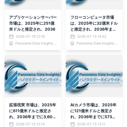
アプリケーションサーバー
フローコンピュータ市場
市場は、2025年に251億
は、2025年に32億米ドル
米ドルと推定され、2036
と推定され、2036年まで
に57億1,000万米ドルに
2026-07-16 12:18
2026-07-15 14:52
達すると予測されていま
Panorama Data Insights Ltd.
Panorama Data Insights Ltd.
す。
拡張現実 市場は、2025年
AIカメラ市場は、2025年
に611億米ドルと推定さ
に121億米ドルと推定さ
れ、2036年までに3,601
れ、2036年までに573億
億3,000万米ドルに達す
8,000万米ドルに達する
2026-07-15 12:14
2026-07-15 12:11