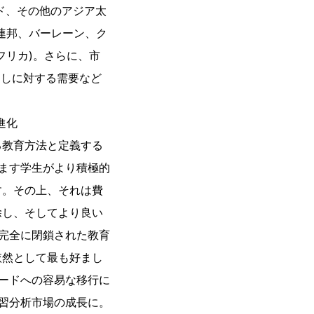
ド、その他のアジア太
国連邦、バーレーン、ク
フリカ)。さらに、市
通しに対する需要など
進化
る教育方法と定義する
します学生がより積極的
す。その上、それは費
除し、そしてより良い
で完全に閉鎖された教育
依然として最も好まし
モードへの容易な移行に
学習分析市場の成長に。