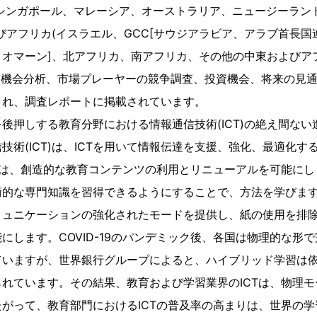
、シンガポール、マレーシア、オーストラリア、ニュージーラン
びアフリカ(イスラエル、GCC[サウジアラビア、アラブ首長
オマーン]、北アフリカ、南アフリカ、その他の中東およびア
長と機会分析、市場プレーヤーの競争調査、投資機会、将来の見
され、調査レポートに掲載されています。
後押しする教育分野における情報通信技術(ICT)の絶え間ない
技術(ICT)は、ICTを用いて情報伝達を支援、強化、最適化す
Tは、創造的な教育コンテンツの利用とリニューアルを可能に
術的な専門知識を習得できるようにすることで、方法を学びま
ミュニケーションの強化されたモードを提供し、紙の使用を排
にします。COVID-19のパンデミック後、各国は物理的な形
ていますが、世界銀行グループによると、ハイブリッド学習は
れています。その結果、教育および学習業界のICTは、物理
がって、教育部門におけるICTの普及率の高まりは、世界の