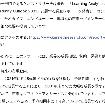
であるケネス・リサーチは最近、「Learning Analytics Mark
& Opportunity Outlook 2031」と題する調査レポートを発表
ン、分析タイプ、エンドユーザー、地域別の市場セグメンテー
詳細な概要を提供しています。
にアクセスする:
https://www.kennethresearch.com/report-de
392
のために、このレポートには、業界の成長指標、制約、需要と
含まれています。
る将来の市場動向。
、2021年に約48億米ドルの収益を獲得し、予測期間、すなわち2
AGRで成長することにより、2031年末までに大幅な成長を示
づいて、市場はソフトウェアとサービスに分かれています。ソ
の市場シェアを占め、予測期間中により高いCAGRで成長すると