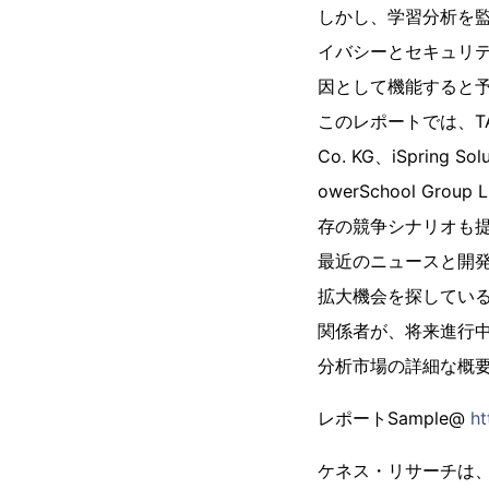
しかし、学習分析を
イバシーとセキュリ
因として機能すると
このレポートでは、TABLEA
Co. KG、iSpring Sol
owerSchool 
存の競争シナリオも
最近のニュースと開
拡大機会を探してい
関係者が、将来進行
分析市場の詳細な概
レポートSample@
ht
ケネス・リサーチは