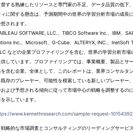
監督する熟練したリソースと専門家の不足、データ品質の低下
ティに関する懸念は、予測期間中の世界の学習分析市場の成長
予想されます。
U SOFTWARE, LLC.、TIBCO Software Inc.、IBM、SAP D
utions Inc.、Microsoft、G-Cube、ALTERYX, INC.、InetSoft 
Group LLC などの企業プロファイリングを含む、世界の学習分析
提供しています。プロファイリングでは、事業概要、製品とサ
発を含む企業。全体として、このレポートは、業界コンサルタ
る既存のプレーヤー、可能性を模索している新しいプレーヤー
中および予想される傾向に従って市場中心の戦略を調整するの
要を示しています。
tps://www.kennethresearch.com/sample-request-10154392
、戦略的な市場調査とコンサルティングのリーディングサービ