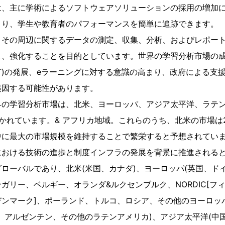
は、主に学術によるソフトウェアソリューションの採用の増加
より、学生や教育者のパフォーマンスを簡単に追跡できます。
とその周辺に関するデータの測定、収集、分析、およびレポー
し、強化することを目的としています。世界の学習分析市場の
CT)の発展、eラーニングに対する意識の高まり、政府による支
起因する可能性があります。
界の学習分析市場は、北米、ヨーロッパ、アジア太平洋、ラテ
かれています。& アフリカ地域。これらのうち、北米の市場は2
中に最大の市場規模を維持することで繁栄すると予想されてい
における技術の進歩と制度インフラの発展を背景に推進される
ローバルであり、北米(米国、カナダ)、ヨーロッパ(英国、ド
ガリー、ベルギー、オランダ&ルクセンブルク、NORDIC[フ
ンマーク]、ポーランド、トルコ、ロシア、その他のヨーロッ
、アルゼンチン、その他のラテンアメリカ)、アジア太平洋(中