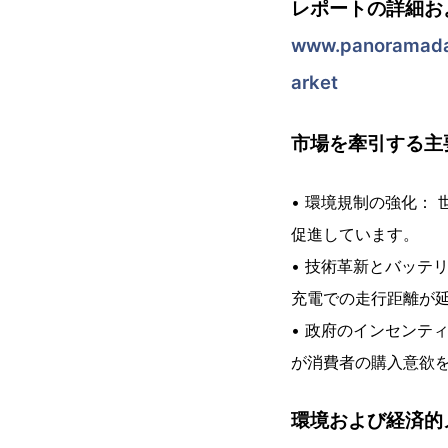
レポートの詳細お
www.panoramadat
arket
市場を牽引する主要
• 環境規制の強化：
促進しています。
• 技術革新とバッテ
充電での走行距離が
• 政府のインセンテ
が消費者の購入意欲
環境および経済的メ