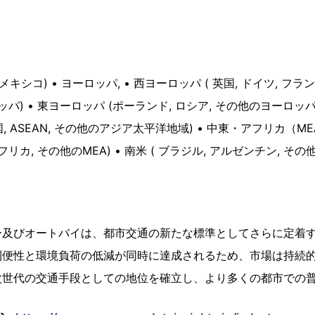
, メキシコ) • ヨーロッパ, • 西ヨーロッパ ( 英国, ドイツ, フラ
パ) • 東ヨーロッパ (ポーランド, ロシア, その他のヨーロッパ)
国, ASEAN, その他のアジア太平洋地域) • 中東・アフリカ（MEA
リカ, その他のMEA) • 南米 ( ブラジル, アルゼンチン, そ
ー及びオートバイは、都市交通の新たな標準としてさらに定着
利便性と環境負荷の低減が同時に達成されるため、市場は持続
次世代の交通手段としての地位を確立し、より多くの都市での