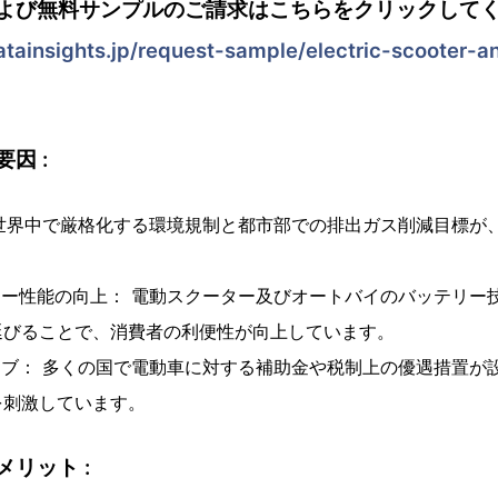
よび無料サンプルのご請求はこちらをクリックして
ainsights.jp/request-sample/electric-scooter-
因 :
 世界中で厳格化する環境規制と都市部での排出ガス削減目標が
リー性能の向上： 電動スクーター及びオートバイのバッテリー
延びることで、消費者の利便性が向上しています。
ィブ： 多くの国で電動車に対する補助金や税制上の優遇措置が
を刺激しています。
リット :