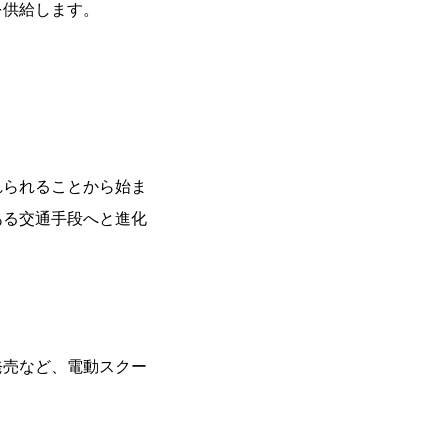
を供給します。
れられることから始ま
ある交通手段へと進化
発売など、電動スクー