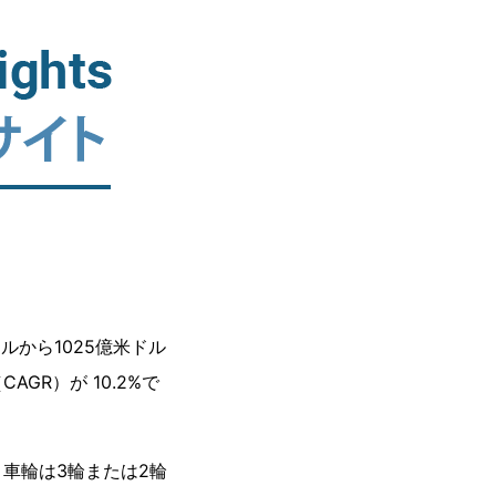
ルから1025億米ドル
GR）が 10.2%で
車輪は3輪または2輪