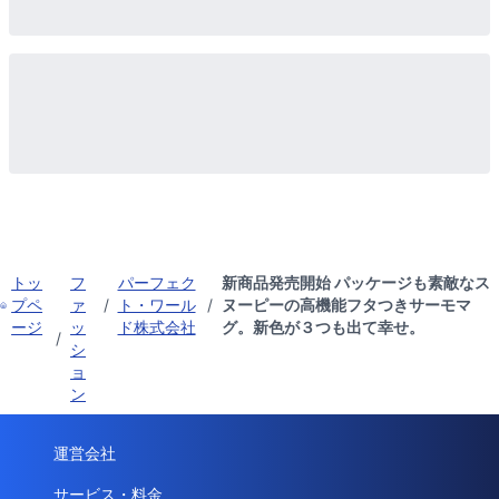
トッ
フ
パーフェク
新商品発売開始 パッケージも素敵なス
プペ
ァ
/
ト・ワール
/
ヌーピーの高機能フタつきサーモマ
ージ
ッ
ド株式会社
グ。新色が３つも出て幸せ。
/
シ
ョ
ン
運営会社
サービス・料金