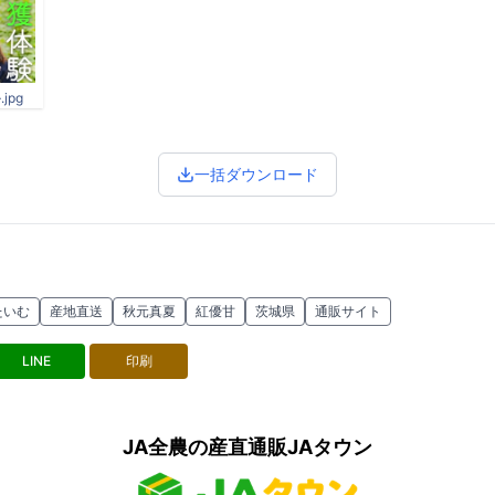
jpg
一括ダウンロード
たいむ
産地直送
秋元真夏
紅優甘
茨城県
通販サイト
LINE
印刷
JA全農の産直通販JAタウン