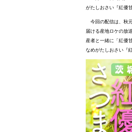
がたしおさい『紅優
今回の配信は、秋元
届ける産地ロケの放
産者と一緒に「紅優
なめがたしおさい『