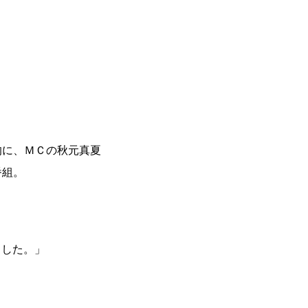
的に、ＭＣの秋元真夏
番組。
ました。」