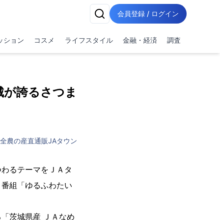
会員登録 / ログイン
ッション
コスメ
ライフスタイル
金融・経済
調査
城が誇るさつま
A全農の産直通販JAタウン
わるテーマをＪＡタ
ｅ番組「ゆるふわたい
「茨城県産 ＪＡなめ