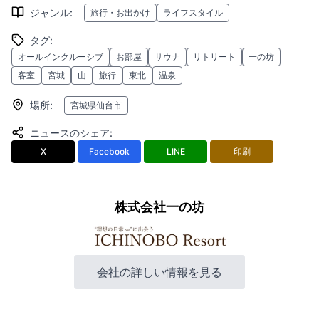
ジャンル
:
旅行・お出かけ
ライフスタイル
タグ
:
オールインクルーシブ
お部屋
サウナ
リトリート
一の坊
客室
宮城
山
旅行
東北
温泉
場所
:
宮城県仙台市
ニュースのシェア
:
X
Facebook
LINE
印刷
株式会社一の坊
会社の詳しい情報を見る