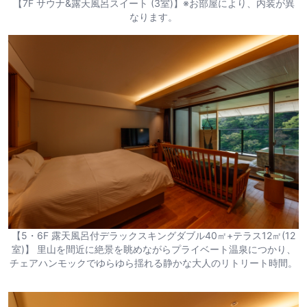
【7F サウナ&露天風呂スイート (3室)】※お部屋により、内装が異
なります。
【5・6F 露天風呂付デラックスキングダブル40㎡+テラス12㎡(12
室)】 里山を間近に絶景を眺めながらプライベート温泉につかり、
チェアハンモックでゆらゆら揺れる静かな大人のリトリート時間。