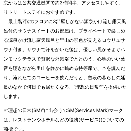
京からは公共交通機関で約2時間半。アクセスしやすく、
リトリートステイにおすすめです。
最上階7階のフロアに3部屋しかない源泉かけ流し露天風
呂付のサウナスイートのお部屋は、プライベートで楽しめ
る源泉かけ流し露天風呂と里山の景色が見えるロウリュサ
ウナ付き。サウナで汗をかいた後は、優しい風がそよぐハ
ンモックテラスで贅沢な外気浴でととのう。心地のいい葉
音を聴きながら里山を静かに眺める特等席で、本を読んだ
り、淹れたてのコーヒーを飲んだりと、普段の暮らしの延
長のなかで何日でも居たくなる、”理想の日常℠”を提供いた
します。
※“理想の日常(SM)”に出会うのSM(Services Mark)マーク
は、レストランやホテルなどの役務(サービス)についての
商標です。