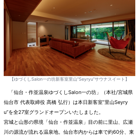
【ゆづくしSalon一の坊新客室里山”Seyryu”サウナスイート】
「仙台・作並温泉ゆづくしSalon一の坊」（本社/宮城県
仙台市 代表取締役 髙橋 弘⾏）は本日新客室”里山Seyry
u”を全27室グランドオープンいたしました。
宮城と山形の県境「仙台・作並温泉」目の前に里山、広瀬
川の源流が流れる温泉地。仙台市内からは車で約60分、東