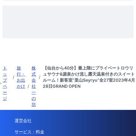
ト
旅
株
【仙台から40分】最上階にプライベートロウリ
ッ
行・
式
ュサウナ&源泉かけ流し露天温泉付きのスイート
/
/
プ
お出
会
ルーム！新客室”里山Seyryu”全27室2023年4月
ペ
かけ
/
社
28日GRAND OPEN
ー
一
ジ
の
坊
運営会社
サービス・料金