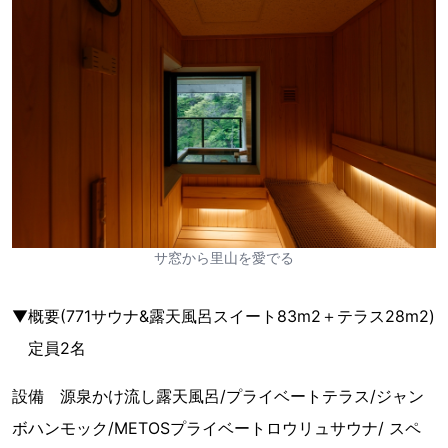
サ窓から里山を愛でる
▼概要(771サウナ&露天風呂スイート83m2＋テラス28m2)
定員2名
設備 源泉かけ流し露天風呂/プライベートテラス/ジャン
ボハンモック/METOSプライベートロウリュサウナ/ スペ