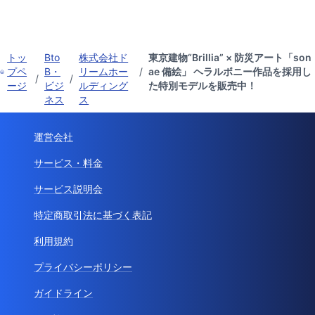
トッ
Bto
株式会社ド
東京建物“Brillia” × 防災アート「son
プペ
B・
リームホー
/
ae 備絵」 ヘラルボニー作品を採用し
/
/
ージ
ビジ
ルディング
た特別モデルを販売中！
ネス
ス
運営会社
サービス・料金
サービス説明会
特定商取引法に基づく表記
利用規約
プライバシーポリシー
ガイドライン