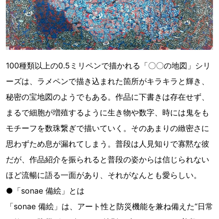
100種類以上の0.5ミリペンで描かれる「〇〇の地図」シリ
ーズは、ラメペンで描き込まれた箇所がキラキラと輝き、
秘密の宝地図のようでもある。作品に下書きは存在せず、
まるで細胞が増殖するように生き物や数字、時には鬼をも
モチーフを数珠繋ぎで描いていく。そのあまりの緻密さに
思わずため息が漏れてしまう。普段は人見知りで寡黙な彼
だが、作品紹介を振られると普段の姿からは信じられない
ほど流暢に語る一面があり、それがなんとも愛らしい。
●「sonae 備絵」とは
「sonae 備絵」は、アート性と防災機能を兼ね備えた“日常