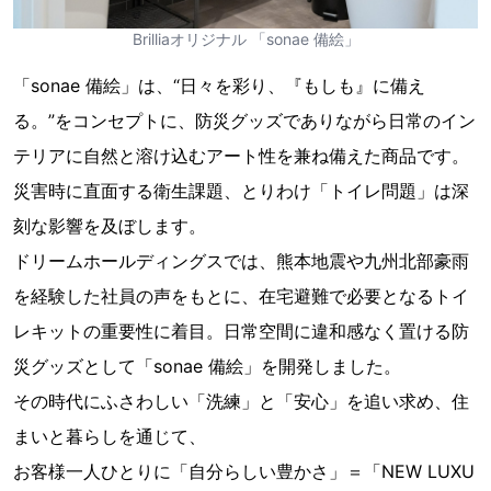
Brilliaオリジナル 「sonae 備絵」
「sonae 備絵」は、“日々を彩り、『もしも』に備え
る。”をコンセプトに、防災グッズでありながら日常のイン
テリアに自然と溶け込むアート性を兼ね備えた商品です。
災害時に直面する衛生課題、とりわけ「トイレ問題」は深
刻な影響を及ぼします。
ドリームホールディングスでは、熊本地震や九州北部豪雨
を経験した社員の声をもとに、在宅避難で必要となるトイ
レキットの重要性に着目。日常空間に違和感なく置ける防
災グッズとして「sonae 備絵」を開発しました。
その時代にふさわしい「洗練」と「安心」を追い求め、住
まいと暮らしを通じて、
お客様一人ひとりに「自分らしい豊かさ」＝「NEW LUXU