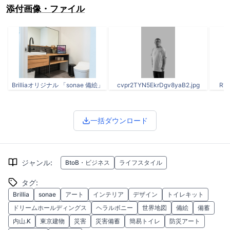
添付画像・ファイル
Brilliaオリジナル 「sonae 備絵」
cvpr2TYN5EkrDgv8yaB2.jpg
R1l
一括ダウンロード
ジャンル
:
BtoB・ビジネス
ライフスタイル
タグ
:
Brillia
sonae
アート
インテリア
デザイン
トイレキット
ドリームホールディングス
ヘラルボニー
世界地図
備絵
備蓄
内山.K
東京建物
災害
災害備蓄
簡易トイレ
防災アート