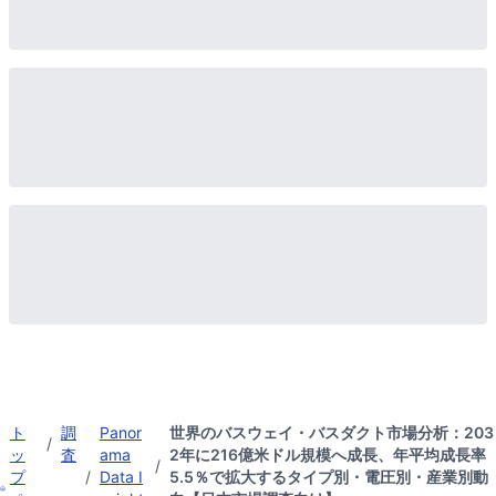
ト
調
Panor
世界のバスウェイ・バスダクト市場分析：203
/
ッ
査
ama
2年に216億米ドル規模へ成長、年平均成長率
/
プ
/
Data I
5.5％で拡大するタイプ別・電圧別・産業別動