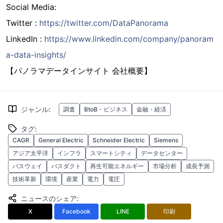
Social Media:
Twitter :
https://twitter.com/DataPanorama
LinkedIn :
https://www.linkedin.com/company/panoram
a-data-insights/
【パノラマデータインサイト 会社概要】
ジャンル
:
調査
BtoB・ビジネス
金融・経済
タグ
:
CAGR
General Electric
Schneider Electric
Siemens
アジア太平洋
インフラ
スマートシティ
データセンター
バスウェイ
バスダクト
再生可能エネルギー
市場分析
成長予測
技術革新
環境
産業
電力
電圧
ニュースのシェア
:
X
Facebook
LINE
印刷