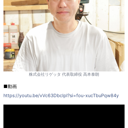
株式会社リゲッタ 代表取締役 高本泰朗
■動画
https://youtu.be/vVc63DbclpI?si=fou-xucTbuPqw84y