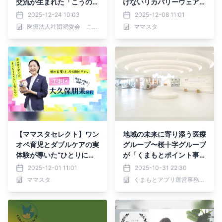
交流が生まれた「こうのす
けないリカバリーウェアの
えん」収穫イベントを開催
疑問を解決！特集記事を配
2025-12-24 10:03
2025-12-08 11:01
信中
医療法人社団鴻愛会 こうのす共生病院
ママスタ
【ママスタセレクト】ワン
地域の未来に寄り添う医療
オペ育児とダブルケアの実
グループ〜桜十字グループ
体験が導いた“ひとりにし
が「くまもとポイント事
ない”区政 東京都江東
業」に込めた想い〜
2025-12-01 11:01
2025-10-31 22:30
区・大久保朋果区長インタ
ママスタ
くまもとアプリ運営事務局（熊本市 地域政策課内）
ビュー