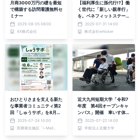
月商3000万円の礎を最短
【福利厚生に孫代行!?】働
で構築する訪問看護無料セ
く世代に「新しい親孝行」
ミナー
を。ベネフィットステーシ
ョン | Benefit Stationに、
2025-08-05 08:00
2025-07-31 14:00
日本初のマッチングサービ
4X株式会社
株式会社whicker
ス『まごとも』が掲載(提
携)されました。
おひとりさまを支える新た
近大九州短期大学「令和7
な事業者コミュニティ第2
年度 第4回オープンキャ
回「しゅうサポ」を8月6
ンパス」開催 車いす体験
日に開催
やカウンセリング技法体験
2025-07-24 10:00
2025-07-22 14:00
などの模擬授業を実施
医療複合施設「i-Mall」
学校法人近畿大学