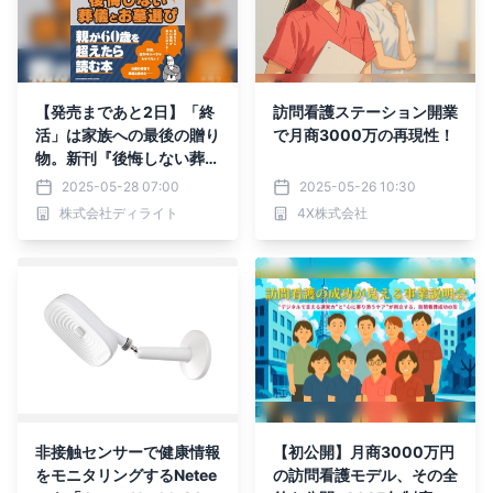
【発売まであと2日】「終
訪問看護ステーション開業
活」は家族への最後の贈り
で月商3000万の再現性！
物。新刊『後悔しない葬儀
とお墓選び』5月30日発
2025-05-28 07:00
2025-05-26 10:30
売、エンディングノート活
株式会社ディライト
4X株式会社
用法と家族会議のすすめ
非接触センサーで健康情報
【初公開】月商3000万円
をモニタリングするNetee
の訪問看護モデル、その全