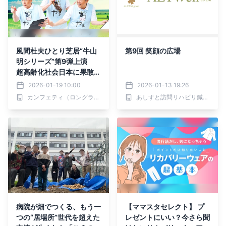
風間杜夫ひとり芝居“牛山
第9回 笑顔の広場
明シリーズ”第9弾上演
超高齢化社会日本に果敢に
挑む『カラオケマン さす
2026-01-19 10:00
2026-01-13 19:26
らいヘルパー』チケット発
カンフェティ（ロングランプランニング株式会社）
あしすと訪問リハビリ鍼灸マッサージ院
売開始
病院が畑でつくる、もう一
【ママスタセレクト】 プ
つの“居場所”世代を超えた
レゼントにいい？今さら聞