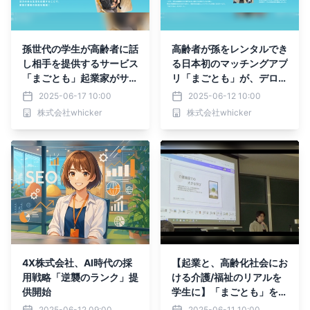
孫世代の学生が高齢者に話
高齢者が孫をレンタルでき
し相手を提供するサービス
る日本初のマッチングアプ
「まごとも」起業家がサッ
リ「まごとも」が、デロイ
ポロビール社、社外講演会
トトーマツベンチャーサポ
2025-06-17 10:00
2025-06-12 10:00
に登壇。世代間交流により
ート主催Meetup Session
株式会社whicker
株式会社whicker
学生に新たな仕事を創出！
に登壇。事業内容と今後の
展望をアピールし、成長へ
とつなげていきます。
4X株式会社、AI時代の採
【起業と、高齢化社会にお
用戦略「逆襲のランク」提
ける介護/福祉のリアルを
供開始
学生に】「まごとも」を展
開する学生起業家の山本智
2025-06-12 09:00
2025-06-11 10:00