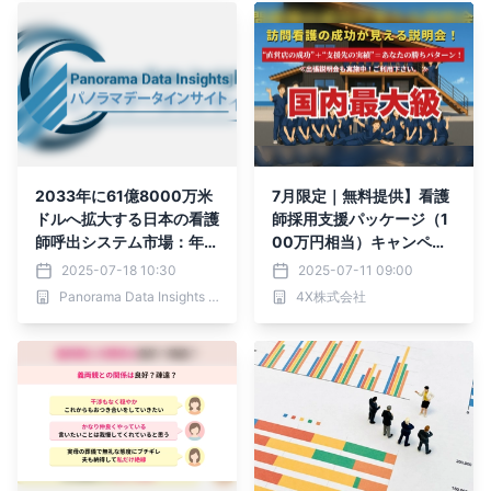
2033年に61億8000万米
7月限定｜無料提供】看護
ドルへ拡大する日本の看護
師採用支援パッケージ（1
師呼出システム市場：年平
00万円相当）キャンペー
均成長率12.15％で進化す
ン
2025-07-18 10:30
2025-07-11 09:00
る病院・介護施設向け無線
Panorama Data Insights Ltd.
4X株式会社
通信技術と統合型アラーム
ソリューションの展望