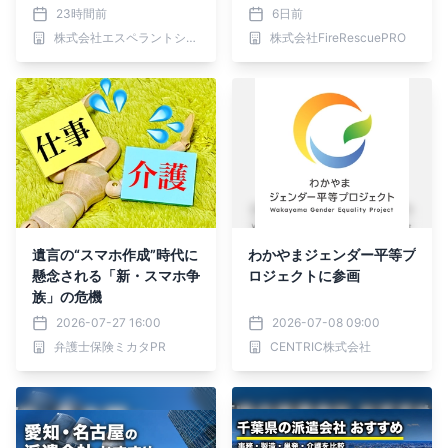
機能を1つに統合した「完
供。
23時間前
6日前
全一体化アプリ」を提供開
株式会社エスペラントシステム
株式会社FireRescuePRO
始
遺言の“スマホ作成”時代に
わかやまジェンダー平等プ
懸念される「新・スマホ争
ロジェクトに参画
族」の危機
2026-07-27 16:00
2026-07-08 09:00
弁護士保険ミカタPR
CENTRIC株式会社