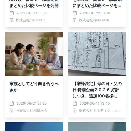
まとめた比較ページを公開
にまとめた比較ページを公
開
2026-06-23 11:35
2026-06-22 18:30
株式会社cielo azul
株式会社cielo azul
家族としてどう向き合うべ
【増枠決定】母の日・父の
きか
日 特別企画２０２６ 好評
につき、追加100名様に拡
大。 〜「ルーツと翼」キ
2026-06-21 22:20
2026-06-11 13:40
ャンペーン、第2弾スター
医療法人社団筑三会
株式会社トラディション・ブルー
ト〜