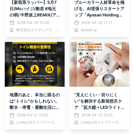
【新宿系ラッパー】5月7
ブルーカラー人材革命を掲
日/Mcハイジ/般若 #地元
げる、AI逆張りスタートア
の唄/ 中野坂上REMIX/ア
ップ「Ayasan Holding
ニメーション/Music Vide
s」が新サービス
2026-04-30 13:30
2026-04-25 17:21
o公開!
株式会社エイゼックス GinzaRapport
Ayasan.jp
地震のあと、本当に困るの
“見えにくい・切りにく
は"トイレ"かもしれない。
い”を解決する新発想爪ケ
断水・停電・避難生活に備
ア 「拡大鏡＋LEDライト
える、50～100回分の災
搭載の2in1電動爪切り＆爪
2026-04-21 15:30
2026-04-15 15:30
害用簡易トイレセット登場
磨き新発売
LivelyLifeライブリーライフ株式会社
LivelyLifeライブリーライフ株式会社