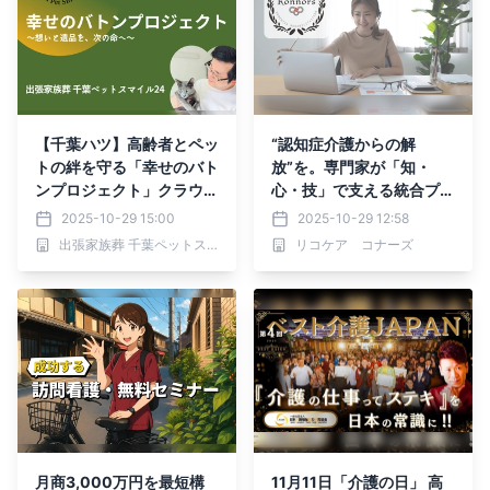
【千葉ハツ】高齢者とペッ
“認知症介護からの解
トの絆を守る「幸せのバト
放”を。専門家が「知・
ンプロジェクト」クラウド
心・技」で支える統合プラ
ファンディング実施中
ットフォーム「Konnors.
2025-10-29 15:00
2025-10-29 12:58
net」提供開始
出張家族葬 千葉ペットスマイル24
リコケア コナーズ
月商3,000万円を最短構
11月11日「介護の日」 高