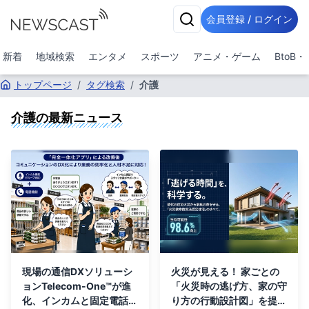
会員登録 / ログイン
新着
地域検索
エンタメ
スポーツ
アニメ・ゲーム
BtoB
トップページ
/
タグ検索
/
介護
介護
の最新ニュース
現場の通信DXソリューシ
火災が見える！ 家ごとの
ョンTelecom-One™が進
「火災時の逃げ方、家の守
化、インカムと固定電話の
り方の行動設計図」を提