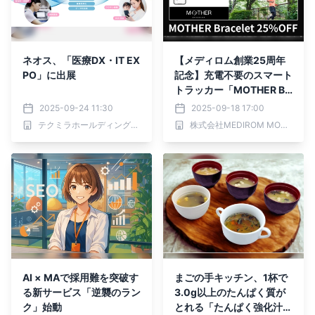
ネオス、「医療DX・IT EX
【メディロム創業25周年
PO」に出展
記念】充電不要のスマート
トラッカー「MOTHER Br
acelet®︎」25%OFFキャン
2025-09-24 11:30
2025-09-18 17:00
ペーンを実施！
テクミラホールディングス株式会社
株式会社MEDIROM MOTHER Labs
AI × MAで採用難を突破す
まごの手キッチン、1杯で
る新サービス「逆襲のラン
3.0g以上のたんぱく質が
ク」始動
とれる「たんぱく強化汁・