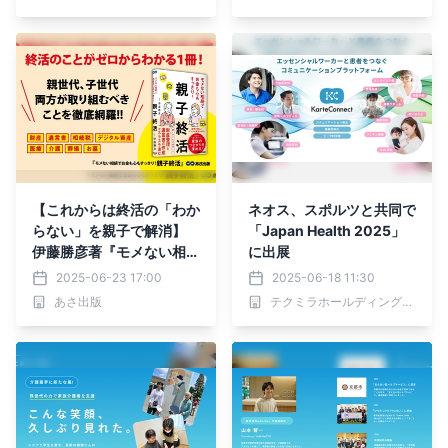
【これからは終活の「わか
ネオス、スポルツと共同で
らない」を親子で解消】
「Japan Health 2025」
伊藤勝彦著『モメない相続
に出展
でお金も心もすっきり！親
2025-06-23 17:00
2025-06-18 11:30
子終活』2025年6月24日
あさ出版
テクミラホールディングス株式会社
刊行