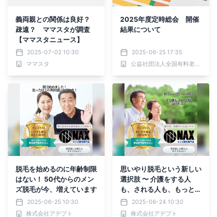
義両親との関係は良好？
2025年度定時総会 開催
疎遠？ ママスタが調査
結果について
【ママスタニュース】
2025-07-02 10:30
2025-06-25 17:35
ママスタ
公益社団法人全国有料老人ホーム協会
脱毛を始めるのに年齢制限
思いやり脱毛という新しい
はない！ 50代からのメン
選択肢 〜 介護をする人
ズ脱毛が今、増えています
も、される人も、もっと快
適に 〜
2025-06-25 10:30
2025-06-24 10:30
株式会社アデプト
株式会社アデプト