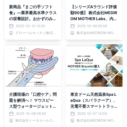
新商品『まごの手ソフト
【シリーズAラウンド評価
食』—業界最高水準クラス
額90億】 株式会社MEDIR
の栄養設計。おかずのみで
OM MOTHER Labs、内部
1日あたりエネルギー740k
投資家からの出資が決定
2025-10-10 15:35
2025-10-09 20:00
cal・たんぱく質40.8g、1
グローバルキッチン株式会社【まごの手キッチン】
株式会社MEDIROM MOTHER Labs
1月11日（火）より全国販
売開始
介護現場の「口腔ケア」問
東京ドーム天然温泉Spa L
題を解消へ！ マウスピー
aQua（スパ ラクーア）、
ス型ウォータージェット
充電不要スマートトラッカ
「COMORAL（コモラ
ー『MOTHER Bracelet』
2025-10-08 09:30
2025-10-07 14:00
ル）」の老人ホーム向け販
導入で館内体験を革新
株式会社トータルヘルスコンサルティング
株式会社MEDIROM MOTHER Labs
売強化および医療機器登録