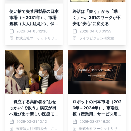
使い捨て失禁用製品の日本
終活は「書く」から「動
市場（～2031年）、市場
く」へ。361のワークが不
規模（大人用おむつ、保護
安を“安心”に変える
下着、失禁用パッドおよび
2026-04-05 12:30
2026-04-03 09:55
シールド）・分析レポート
株式会社マーケットリサーチセンター
ライフビジョン研究室
を発表
「孤立する高齢者を“おせ
ロボットの日本市場（202
っかい”で救う」病院が街
6年～2034年）、市場規
へ飛び出す新しい医療モデ
模（産業用、サービス用、
ル
関東地方）・分析レポート
2026-03-31 10:12
2026-03-27 16:30
を発表
医療法人社団鴻愛会 こうのす共生病院
株式会社マーケットリサーチセンター