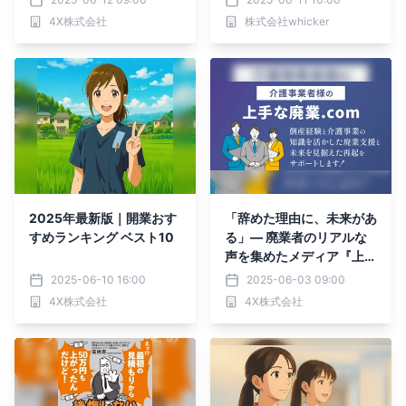
一が、京都橘大学で特別講
4X株式会社
株式会社whicker
師として登壇！
2025年最新版｜開業おす
「辞めた理由に、未来があ
すめランキング ベスト10
る」— 廃業者のリアルな
声を集めたメディア『上手
な廃業.com』を4X株式会
2025-06-10 16:00
2025-06-03 09:00
社が正式ローンチ
4X株式会社
4X株式会社