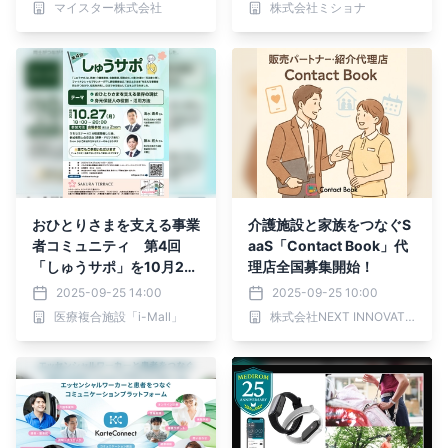
マイスター株式会社
株式会社ミショナ
おひとりさまを支える事業
介護施設と家族をつなぐS
者コミュニティ 第4回
aaS「Contact Book」代
「しゅうサポ」を10月27
理店全国募集開始！
日に開催
2025-09-25 14:00
2025-09-25 10:00
医療複合施設「i-Mall」
株式会社NEXT INNOVATION