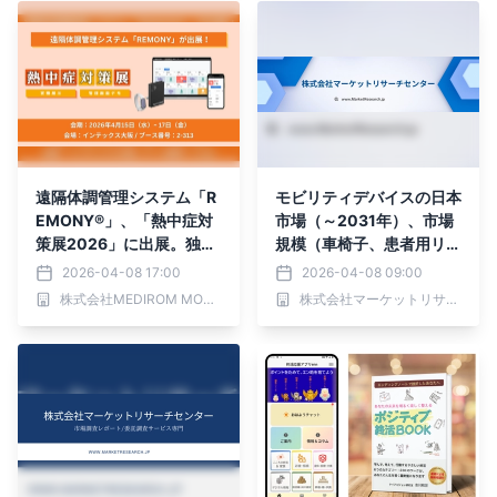
遠隔体調管理システム「R
モビリティデバイスの日本
EMONY®」、「熱中症対
市場（～2031年）、市場
策展2026」に出展。独自
規模（車椅子、患者用リフ
の「熱負荷アラート」で猛
ト、歩行補助具）・分析レ
2026-04-08 17:00
2026-04-08 09:00
暑による健康リスクを可視
ポートを発表
株式会社MEDIROM MOTHER Labs
株式会社マーケットリサーチセンター
化