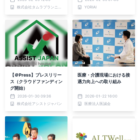
方～
たちと無料の情報誌「あわ
株式会社タムラプランニングアンドオペレーティング
YORIAI
い」を発行しています。ク
ラウドファンディング実施
中！
【＠Press】プレスリリー
医療・介護現場における接
ス（クラウドファンディン
遇力向上への取り組み
グ開始）
2026-01-30 09:36
2026-01-22 16:00
株式会社アシストジャパン
医療法人医誠会