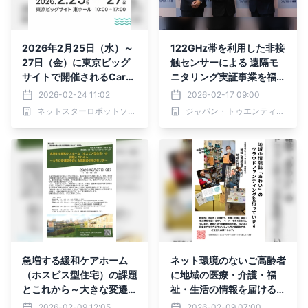
2026年2月25日（水）～
122GHz帯を利用した非接
27日（金）に東京ビッグ
触センサーによる 遠隔モ
サイトで開催されるCareS
ニタリング実証事業を福岡
howJapan および CareT
市内で開始
2026-02-24 11:02
2026-02-17 09:00
EX東京 に出展いたします
ネットスターロボットソリューションズ株式会社
ジャパン・トゥエンティワン株式会社
急増する緩和ケアホーム
ネット環境のないご高齢者
（ホスピス型住宅）の課題
に地域の医療・介護・福
とこれから～大きな変遷期
祉・生活の情報を届けるた
を迎える高齢者住宅の在り
め、地域の医療介護の仲間
2026-02-09 12:05
2026-02-09 07:00