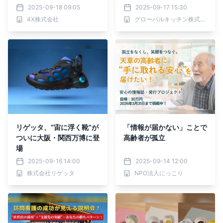
具セット」全16種、9月1
2025-09-18 09:05
2025-09-17 15:30
日より販売開始！
4X株式会社
グローバルキッチン株式会社【まごの手キッチン】
リゲッタ、“宙に浮く靴”が
「情報が届かない」ことで
ついに大阪・関西万博に登
高齢者が孤立
場
2025-09-16 14:00
2025-09-14 12:00
株式会社リゲッタ
NPO法人にっこり