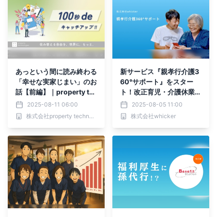
あっという間に読み終わる
新サービス『親孝行介護3
「幸せな実家じまい」のお
60°サポート』をスター
話【前編】｜property tec
ト！改正育児・介護休業法
hnologies
の義務化に対応した法人向
2025-08-11 06:00
2025-08-05 11:00
けサービスによって、ビジ
株式会社property technologies
株式会社whicker
ネスマンの親の介護不安解
消へ！