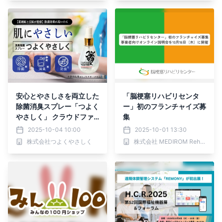
完了のお知らせ
安心とやさしさを両立した
「脳梗塞リハビリセンタ
除菌消臭スプレー「つよく
ー」初のフランチャイズ募
やさしく」 クラウドファ
集
ンディング挑戦中
2025-10-04 10:00
2025-10-01 13:30
株式会社つよくやさしく
株式会社 MEDIROM Rehab Solutions