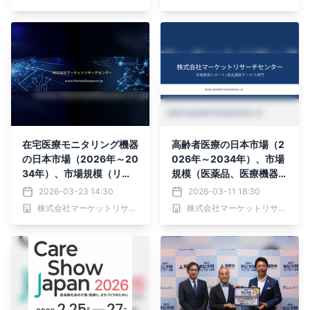
在宅医療モニタリング機器
高齢者医療の日本市場（2
の日本市場（2026年～20
026年～2034年）、市場
34年）、市場規模（リハ
規模（医薬品、医療機器、
ビリテーション、輸液療
パーソナルケア製品）・分
2026-03-23 14:30
2026-03-11 18:30
法、非熟練ケア、呼吸療
析レポートを発表
株式会社マーケットリサーチセンター
株式会社マーケットリサーチセンター
法）・分析レポートを発表