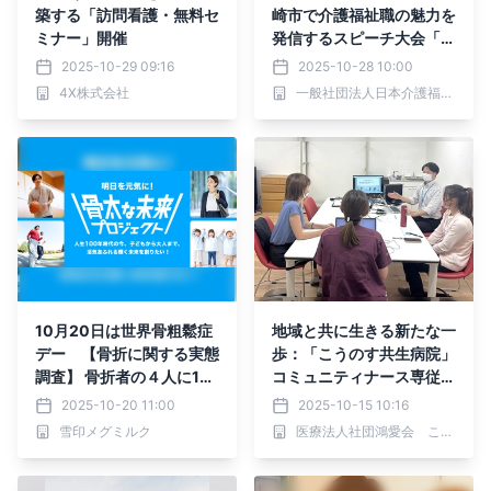
築する「訪問看護・無料セ
崎市で介護福祉職の魅力を
ミナー」開催
発信するスピーチ大会「第
4回 ベスト介護JAPAN」
2025-10-29 09:16
2025-10-28 10:00
が開催
4X株式会社
一般社団法人日本介護福祉魅力研究協会
10月20日は世界骨粗鬆症
地域と共に生きる新たな一
デー 【骨折に関する実態
歩：「こうのす共生病院」
調査】 骨折者の４人に1人
コミュニティナース専従ス
が骨の健康状態に問題あり
タッフが始動
2025-10-20 11:00
2025-10-15 10:16
“骨折による精神的負担と
雪印メグミルク
医療法人社団鴻愛会 こうのす共生病院
経済的リスクについて” ～
骨の健康のために、元気な