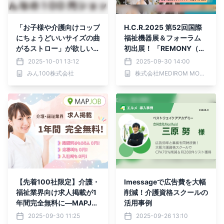
「お子様や介護向けコップ
H.C.R.2025 第52回国際
にちょうどいいサイズの曲
福祉機器展＆フォーラム
がるストロー」が欲しい！
初出展！ 「REMONY（リ
消費者の声が集まって誕
モニー）」が実現する24
2025-10-01 13:12
2025-09-30 14:00
生。消費者×メーカー×み
時間365日の安全・安心の
みん100株式会社
株式会社MEDIROM MOTHER Labs
ん100の共創開発全国100
見守り
円ショップで発売開始
【先着100社限定】介護・
lmessageで広告費を大幅
福祉業界向け求人掲載が1
削減！介護資格スクールの
年間完全無料に―MAPJO
活用事例
Bが地元採用を強化する画
2025-09-30 11:25
2025-09-26 13:10
期的キャンペーン開始