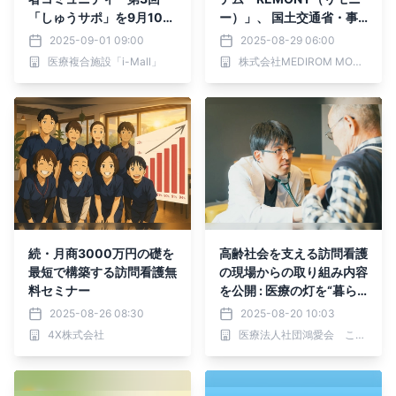
「しゅうサポ」を9月10日
ー）」、 国土交通省・事
に開催
故防止対策支援推進事業の
2025-09-01 09:00
2025-08-29 06:00
過労運転防止機器として認
医療複合施設「i-Mall」
株式会社MEDIROM MOTHER Labs
定！
続・月商3000万円の礎を
高齢社会を支える訪問看護
最短で構築する訪問看護無
の現場からの取り組み内容
料セミナー
を公開 : 医療の灯を“暮ら
しの場”に届ける
2025-08-26 08:30
2025-08-20 10:03
4X株式会社
医療法人社団鴻愛会 こうのす共生病院