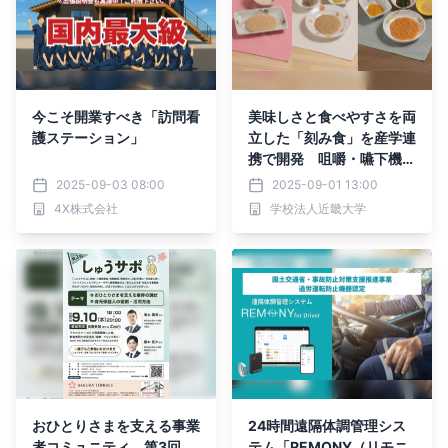
今こそ開業すべき「訪問看
美味しさと食べやすさを両
護ステーション」
立した「刻み食」を産学連
携で開発 咀嚼・嚥下機能
が低下した方にも食べる喜
2025-09-03 08:00
2025-09-01 13:00
びを
4X株式会社
学校法人近畿大学
おひとりさまを支える事業
24時間遠隔体調管理シス
者コミュニティ 第3回
テム「REMONY（リモニ