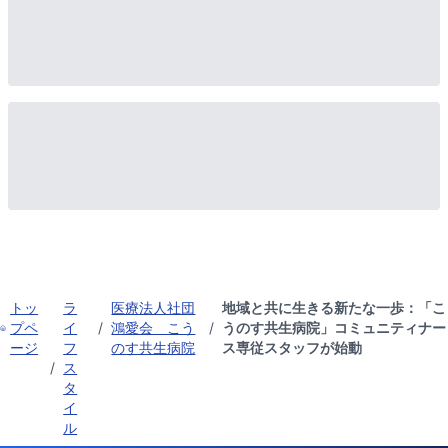
トッ
ラ
医療法人社団
地域と共に生きる新たな一歩：「こ
プペ
イ
/
鴻愛会 こう
/
うのす共生病院」コミュニティナー
ージ
フ
のす共生病院
ス専従スタッフが始動
/
ス
タ
イ
ル