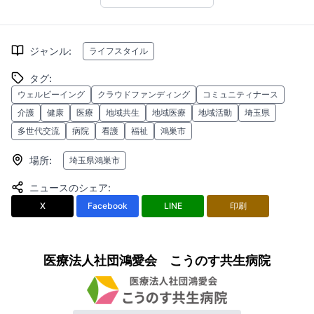
ジャンル
:
ライフスタイル
タグ
:
ウェルビーイング
クラウドファンディング
コミュニティナース
介護
健康
医療
地域共生
地域医療
地域活動
埼玉県
多世代交流
病院
看護
福祉
鴻巣市
場所
:
埼玉県鴻巣市
ニュースのシェア
:
X
Facebook
LINE
印刷
医療法人社団鴻愛会 こうのす共生病院