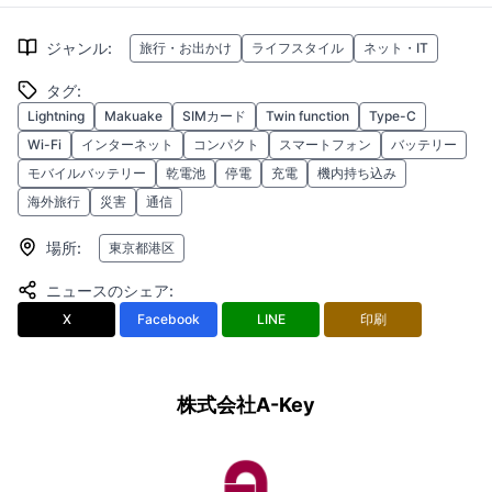
ジャンル
:
旅行・お出かけ
ライフスタイル
ネット・IT
タグ
:
Lightning
Makuake
SIMカード
Twin function
Type-C
Wi-Fi
インターネット
コンパクト
スマートフォン
バッテリー
モバイルバッテリー
乾電池
停電
充電
機内持ち込み
海外旅行
災害
通信
場所
:
東京都港区
ニュースのシェア
:
X
Facebook
LINE
印刷
株式会社A-Key