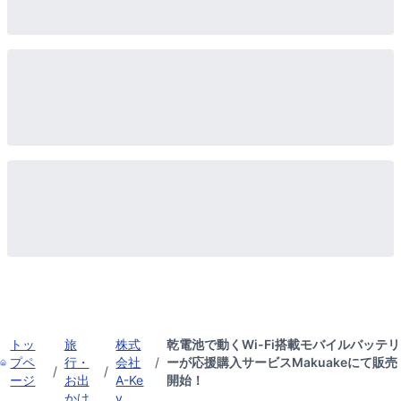
トッ
旅
株式
乾電池で動くWi-Fi搭載モバイルバッテリ
プペ
行・
会社
/
ーが応援購入サービスMakuakeにて販売
/
/
ージ
お出
A-Ke
開始！
かけ
y