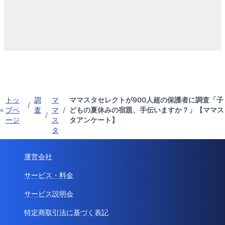
トッ
調
マ
ママスタセレクトが900人超の保護者に調査「子
/
プペ
査
マ
/
どもの夏休みの宿題、手伝いますか？」【ママス
/
ージ
ス
タアンケート】
タ
運営会社
サービス・料金
サービス説明会
特定商取引法に基づく表記