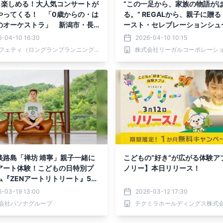
ら楽しめる！大人気コンサートが
“この一足から、家族の物語が
やってくる！ 「0歳からの・は
る。” REGALから、親子に贈
のオーケストラ」 新潟市・長
ースト・セレブレーションシ
て4月25日開催決定
ギフトセット」が登場
6-04-10 16:30
2026-04-10 10:15
カンフェティ（ロングランプランニング株式会社）
株式会社リーガルコーポレーシ
淡路島「禅坊 靖寧」親子一緒に
こどもの“好き”が広がる体験ア
アート体験！こどもの日特別プ
ノリー】本日リリース！
ム『ZENアートリトリート』5月
開催！
6-03-19 13:00
2026-03-12 17:30
会社パソナグループ
テクミラホールディングス株式