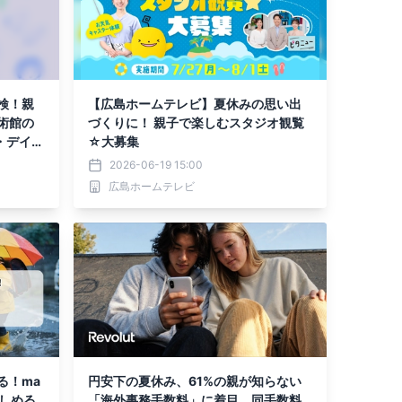
検！親
【広島ホームテレビ】夏休みの思い出
術館の
づくりに！ 親子で楽しむスタジオ観覧
・デイ
☆大募集
」
2026-06-19 15:00
広島ホームテレビ
る！ma
円安下の夏休み、61%の親が知らない
楽しめる
「海外事務手数料」に着目。同手数料