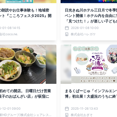
の朗読やお仕事体験も！地域密
日光きぬ川ホテル三日月で冬季
ント『こころフェスタ2025』開
ベント開催！ホテル内を自由に
」
「見つけた！」が楽しい子ども
索ゲームを1/17(土)から開催
-01-08 14:15
2026-01-08 10:00
社coco.ne.
株式会社ハレガケ
、初めての開店。 日曜日だけ営業
まるくぱーじゅ「インフルエン
親子のおばんざい店」が荻窪に
博」初出展！大盛況のうちに終
5-12-01 09:00
2025-11-26 13:43
吉野家HDグループ/株式会社シェアレストラン
株式会社おぎそ