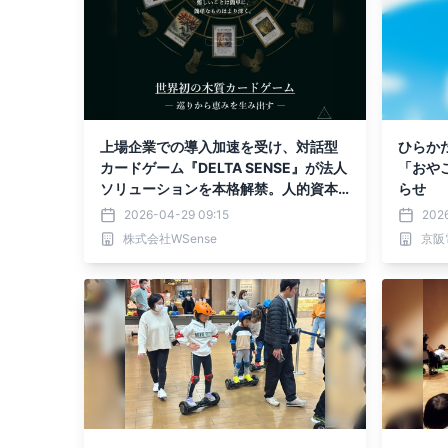
上場企業での導入加速を受け、対話型
ひらかた
カードゲーム『DELTA SENSE』が法人
「おや
ソリューションを本格解禁。人的資本
らせ
経営と“集客”を両立する新プログラムを
2026-04-29 09:15
202
リリース
株式会社WSense
京阪