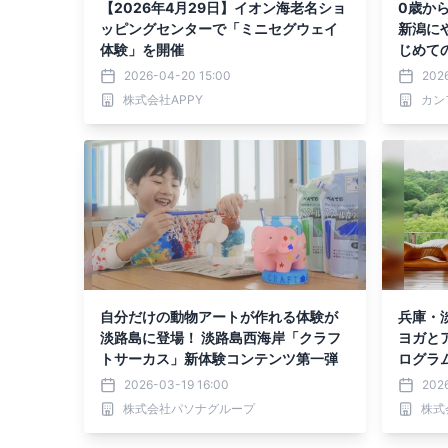
【2026年4月29日】イオン海老名ショ
0歳か
ッピングセンターで「ミニセグウェイ
新潟に
体験」を開催
じめて
岡市に
2026-04-20 15:00
202
株式会社APPY
自分だけの動物アートが作れる体験が
兵庫・
淡路島に登場！ 淡路島西海岸「クラフ
ヨガと
トサーカス」新体験コンテンツ第一弾
ログラ
5日に
2026-03-19 16:00
202
株式会社パソナグループ
株式