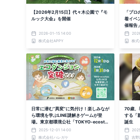
【2026年2月15日】代々木公園で『モ
「プロ
ルック大会』を開催
着イベ
催報告
2026-01-15 14:00
2026
株式会社APPY
株式会
日常に潜む“異変”に気付け！楽しみなが
70歳
ら環境を学ぶLINE謎解きゲームが登
する「
場。東京都環境公社「TOKYO-ecoste
誕生
ps」公式LINEから12/1(月)より無料配
2025-12-01 14:00
202
信開始
株式会社ハレガケ