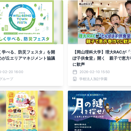
く学べる、防災フェスタ」を開
【岡山理科大学】理大RACが「
めが丘エリアマネジメント協議
ぽ子供食堂」開く 親子で恵方
に歓声
6-02-20 16:00
2026-02-10 15:50
グループ
学校法人加計学園