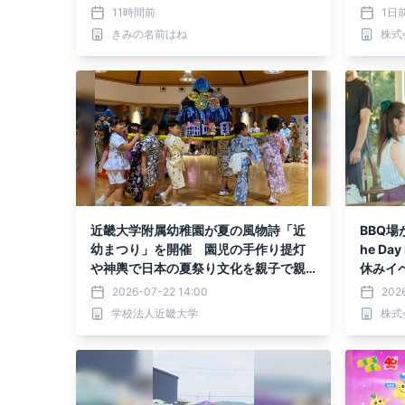
年8月
11時間前
1日
ァミリ
きみの名前はね
株式
近畿大学附属幼稚園が夏の風物詩「近
BBQ
幼まつり」を開催 園児の手作り提灯
he Da
や神輿で日本の夏祭り文化を親子で親
休みイ
しむ
2026-07-22 14:00
2026
学校法人近畿大学
株式