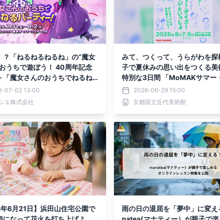
！？「ねるねるねるね」の“魔女
みて、つくって、うらがわを探
のおうちで遊ぼう！ 40周年記念
子で夏休みの思い出をつくる美
ト「魔女さんのおうちでねるね
特別な3日間 「MoMAKサマー
ティー！」開催決定！
ズ！フォンタネージといっしょ
6-07-02 13:00
2026-06-29 15:00
シエ株式会社
京都国立近代美術館
6年6月21日】浜田山住宅公園で
雨の日の退屈を「夢中」に変え
師になって花火を打ち上げよ
natea(マナティー）が親子で