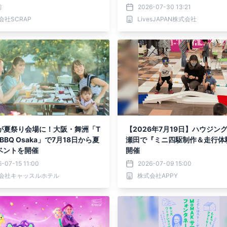
7日(金)より親子で楽しめる「フ
前
2026-07-30 13:21
ーキット」が登場！
会社SCRAP
LivesJAPAN株式会社
場が夏祭り会場に！大阪・舞洲「T
【2026年7月19日】ハウジン
y BBQ Osaka」で7月18日から夏
瀬田で『ミニ四駆制作＆走行体
ベントを開催
開催
-07-15 11:00
2026-07-09 15:00
会社キャッスルホテル
株式会社APPY