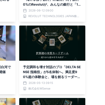
0%のRevolutが、みんなの銀行と「18
歳成人時代のお金マネジメント」を共
2026-06-12 09:00
同提案
REVOLUT TECHNOLOGIES JAPAN株式会社
新白河で
予定調和を壊す対話のプロ「DELTA SE
開催
NSE 指南役」が5名体制へ。満足度9
0%超の体験会と、場を創るリーダー育
成プログラムを本格化
2026-05-13 09:15
株式会社WSense