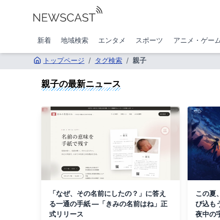
新着
地域検索
エンタメ
スポーツ
アニメ・ゲー
トップページ
/
タグ検索
/
親子
親子
の最新ニュース
「なぜ、その名前にしたの？」に答え
この夏
る一通の手紙 ―「きみの名前はね」正
び込も
式リリース
夜中の宇