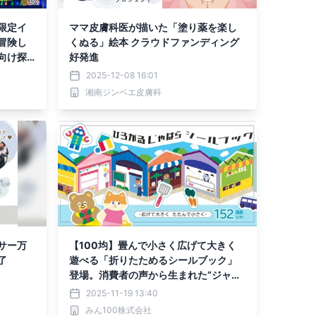
限定イ
ママ皮膚科医が描いた「塗り薬を楽し
冒険し
くぬる」絵本 クラウドファンディング
向け探
好発進
2025-12-08 16:01
湘南ジンベエ皮膚科
サー万
【100均】畳んで小さく広げて大きく
了
遊べる「折りたためるシールブック」
登場。消費者の声から生まれた“ジャバ
ラ型”でスペースや人数に合わせて楽し
2025-11-19 13:40
める新発想！全国100円ショップで発
みん100株式会社