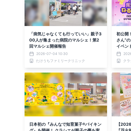
「病気じゃなくても行っていい」親子3
初公開
00人が集まった病院のマルシェ！第2
さん”
回マルシェ開催報告
イベン
るパー
2026-07-04 10:30
202
たけうちファミリークリニック
クラ
日本初の『みんなで知育菓子®バイキン
【202
グ』を開催！ クラシエが親子の夢を実
『花火