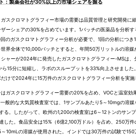
ト：製薬会社が30%以上の市場シェアを握る
、ガスクロマトグラフィー市場の需要は品質管理と研究開発に
ザーシェアの30%を占めています。1バッチの医薬品を分析す
00回のガスクロマトグラフィー分析が必要で、1回の分析につき1
世界全体で10,000バッチとすると、年間50万リットルの溶
シャーが2024年に発売したガスクロマトグラフィー-MSは、
から15分に短縮し、ラボのスループットを33%向上させまし
だけで2024年に15万件のガスクロマトグラフィー分析を実
はガスクロマトグラフィー需要の20%を占め、VOCと温室効
。一般的な大気質検査室では、1サンプルあたり5～10mgの溶媒を
する。したがって、欧州の1,200の検査室は6～12トンのサン
達した。食品安全は15%（6億2,100万ドル）を占め、250万
～10mLの溶媒が使用された。インドでは30万件の試験で150