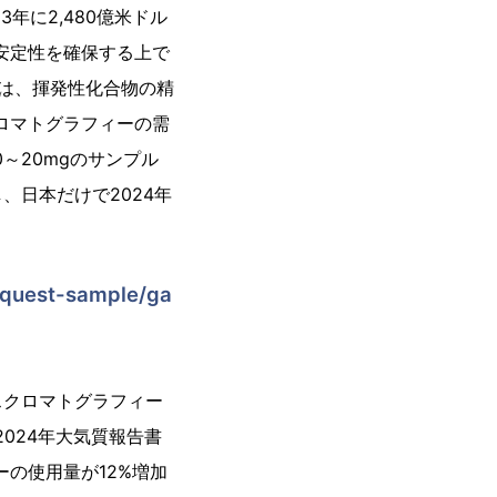
年に2,480億米ドル
安定性を確保する上で
は、揮発性化合物の精
ロマトグラフィーの需
～20mgのサンプル
日本だけで2024年
request-sample/ga
スクロマトグラフィー
024年大気質報告書
の使用量が12%増加