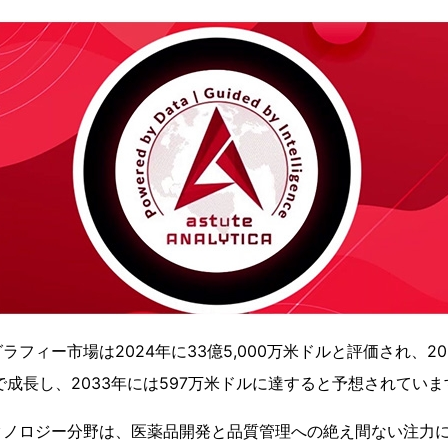
フィー市場は2024年に33億5,000万米ドルと評価され、20
GRで成長し、2033年には597万米ドルに達すると予想されてい
クノロジー分野は、医薬品開発と品質管理への絶え間ない注力