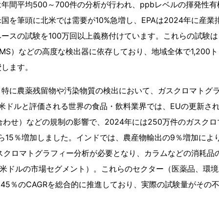
年間平均500～700件の分析が行われ、ppbレベルの揮発性有
国を筆頭に北米では需要が10%急増し、EPAは2024年に産
ースの試験を100万回以上義務付けています。これらの試験は
-MS）などの高度な検出器に依存しており、地域全体で1,200
費します。
、特に農薬残留物や汚染物質の検出において、ガスクロマトグ
米ドルと評価される世界の食品・飲料業界では、EUの更新された
合わせ）などの規制の影響で、2024年には250万件のガスク
から15％増加しました。インドでは、農産物輸出の9％増加により、
ガスクロマトグラフィー分析が必要となり、カラムなどの消耗品
0億米ドルの市場セグメント）。これらのセクター（医薬品、環
.45％のCAGRを総合的に推進しており、実際の試験量がその