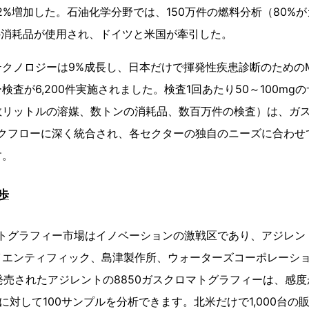
2%増加した。石油化学分野では、150万件の燃料分析（80%
トンの消耗品が使用され、ドイツと米国が牽引した。
クノロジーは9%成長し、日本だけで揮発性疾患診断のためのM
検査が6,200件実施されました。検査1回あたり50～100mg
数リットルの溶媒、数トンの消耗品、数百万件の検査）は、ガ
ークフローに深く統合され、各セクターの独自のニーズに合わせ
す。
歩
マトグラフィー市場はイノベーションの激戦区であり、アジレン
イエンティフィック、島津製作所、ウォーターズコーポレーシ
に発売されたアジレントの8850ガスクロマトグラフィーは、感度
に対して100サンプルを分析できます。北米だけで1,000台の販