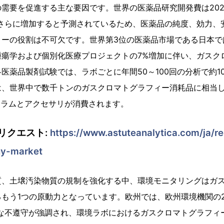
需要を促進する主な要因です。世界の医薬品研究開発費は2023
、さらに増加すると予測されているため、医薬品の純度、効力、
ィーの役割は不可欠です。世界第3位の医薬品市場である日本で
腫瘍学および個別化医療プロジェクトの7%増加に伴い、ガスク
医薬品製剤試験では、ラボごとに年間50～100回の分析で約10
、世界中で数千トンのガスクロマトグラフィー消耗品に相当し、
カラムとアクセサリが消費されます。
リクエスト:
https://www.astuteanalytica.com/ja/
hy-market
質、土壌汚染物質の規制を強化する中、環境モニタリングはガ
もう1つの原動力となっています。欧州では、欧州環境機関の2
な不遵守が強調され、環境ラボにおけるガスクロマトグラフィー