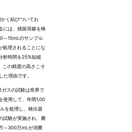
細かく結びついてお
るには、残留溶媒を検
0～15mLのサンプル
媒が処理されることにな
分析時間を25%短縮
た。この精度の高さこそ
施した理由です。
果ガスの試験は世界で
使用して、年間1,00
プルを処理し、検出器
件の試験が実施され、農
万～300万mLが消費