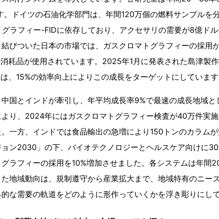
ります。ドイツの石油化学部門は、年間120万個の燃料サンプルを
トグラフィー-FIDに依存しており、アクセサリの需要が8億ドルに
結びついた日本の市場では、ガスクロマトグラフィーの採用が7
消耗品が使用されています。2025年1月に発表された島津製作所
50は、15%の効率向上によりこの成長をターゲットにしていま
、中国とインドが牽引し、年平均成長率9%で最速の成長地域と
より、2024年にはガスクロマトグラフィー検査が40万件実施
。一方、インドでは食品輸出の急増により150トンのカラム
ョン2030」の下、バイオテクノロジーとヘルスケア向けに3
グラフィーの採用を10%増加させました。各システムは年間20
た地域動向は、規制遵守から産業拡大まで、地域特有のニーズが
界的な需要の軌道をどのように形作っていくかを浮き彫りにし