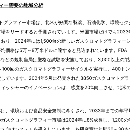
ィー需要の地域分析
マトグラフィー市場は、北米が好調な製薬、石油化学、環境セク
場をリードすると予測されています。米国市場だけでも2033
おり、2024年には1,500台の新しいガスクロマトグラフィー
均価格は5万～8万米ドルに達すると見込まれています。FDA
）などの規制当局は厳格な試験を実施しており、3,000以上の
～100回のガスクロマトグラフィーサイクルを実行し、400トン
しています。2024年5月に発売された8850ガスクロマトグ
ィッシャーのイノベーションは、感度を20%向上させ、北米
は、環境および食品安全規制に牽引され、2033年までの年平均
ガスクロマトグラフィー市場は2024年に8%成長し、1,200
ス向けシステムを導入しています。各研究室は年間20～30本