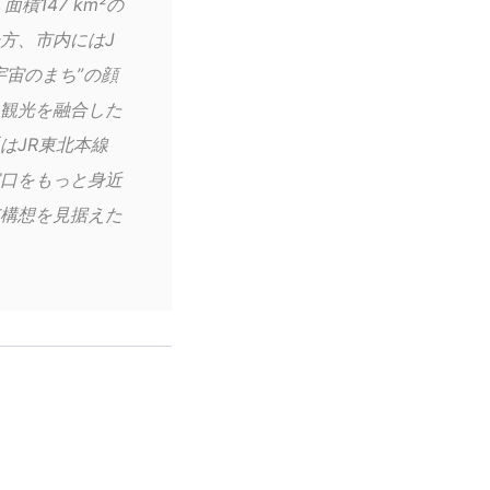
積147 km²の
方、市内にはJ
宇宙のまち”の顔
観光を融合した
はJR東北本線
口をもっと身近
構想を見据えた