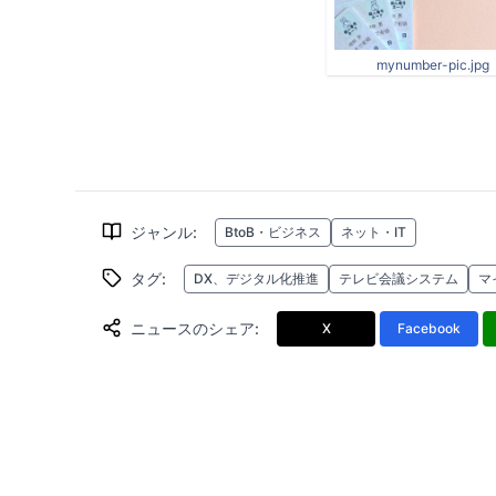
mynumber-pic.jpg
ジャンル
:
BtoB・ビジネス
ネット・IT
タグ
:
DX、デジタル化推進
テレビ会議システム
マ
ニュースのシェア
:
X
Facebook