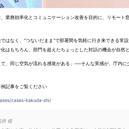
は、業務効率化とコミュニケーション改善を目的に、リモート
。
ではなく、“つないだまま”で部署間を気軽に行き来できる常
滑化はもちろん、部門を超えたちょっとした対話の機会が自然
えて、同じ空気が流れる感覚がある」──そんな実感が、庁内に
事例記事をご覧ください
cases/cases-kakuda-shi/
所 様