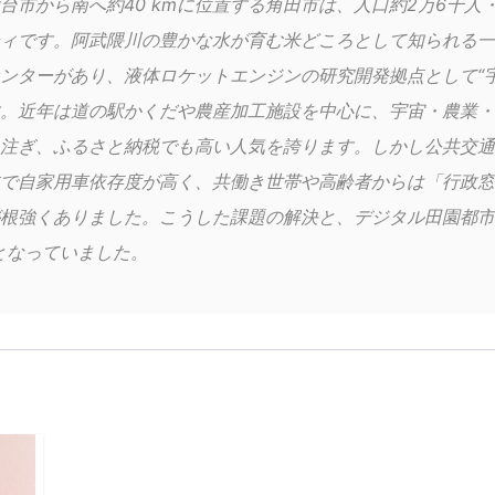
台市から南へ約40 kmに位置する角田市は、人口約2万6千人・面
ィです。阿武隈川の豊かな水が育む米どころとして知られる一
センターがあり、液体ロケットエンジンの研究開発拠点として“
。近年は道の駅かくだや農産加工施設を中心に、宇宙・農業・
注ぎ、ふるさと納税でも高い人気を誇ります。しかし公共交通
で自家用車依存度が高く、共働き世帯や高齢者からは「行政窓
根強くありました。こうした課題の解決と、デジタル田園都市
となっていました。