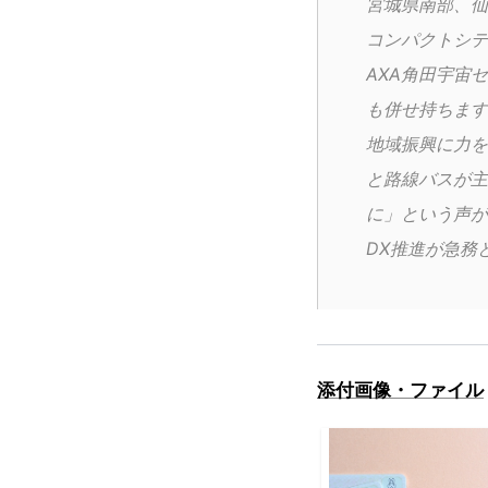
宮城県南部、仙
コンパクトシテ
AXA角田宇宙
も併せ持ちます
地域振興に力を
と路線バスが主
に」という声が
DX推進が急務
添付画像・ファイル