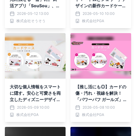
活アプリ「SouSou」、製
ザインの新作カードケース
本お届けサービスを開始。
が株式会社PGAより5月15
2026-05-12 13:00
2026-05-10 10:00
日発売
株式会社そうそう
株式会社PGA
大切な個人情報をスマート
【推し活にも◎】カードの
に隠す。安心と可愛さを両
傷・汚れ・視線を解決！
立したディズニーデザイン
「パワーパフ ガールズ」
のカードケースを株式会社
デザインのカードケースを
2026-05-09 10:00
2026-05-08 10:00
PGAが5月15日に発売
株式会社PGAが5月15日発
株式会社PGA
株式会社PGA
売