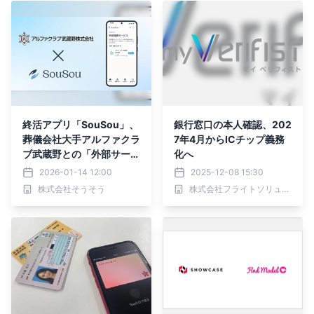
新田町店で、実験スター
ト！
終活アプリ「SouSou」、
銀行窓口の本人確認、202
葬儀会社大手アルファクラ
7年4月からICチップ義務
ブ武蔵野との「外部サービ
化へ
ス連携」開始。 互助会会
2026-01-14 12:00
2025-12-08 15:30
員様の終活情報をご遺族へ
株式会社そうそう
株式会社フライトソリューションズ
確実に伝える新サービス。