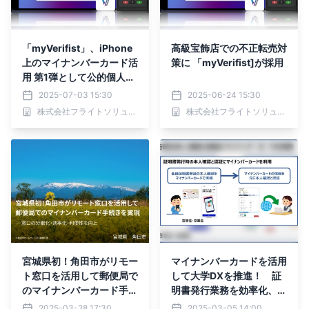
「myVerifist」、iPhone
高級宝飾店での不正転売対
上のマイナンバーカード活
策に 「myVerifist]が採用
用 第1弾として公的個人認
証に対応
2025-07-03 15:30
2025-06-24 15:30
株式会社フライトソリューションズ
株式会社フライトソリューションズ
宮城県初！角田市がリモー
マイナンバーカードを活用
ト窓口を活用して郵便局で
して大学DXを推進！ 証
のマイナンバーカード手続
明書発行業務を効率化、在
きを実現
学生・卒業生の利便性を向
2025-03-28 17:30
2025-03-05 14:00