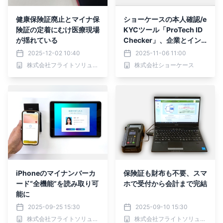
健康保険証廃止とマイナ保
ショーケースの本人確認/e
険証の定着にむけ医療現場
KYCツール「ProTech ID
が揺れている
Checker」、企業とイン
フルエンサーを繋ぐマッチ
2025-12-02 10:40
2025-11-06 11:00
ングプラットフォーム「Fi
株式会社フライトソリューションズ
株式会社ショーケース
nd Model Circle」に採用
iPhoneのマイナンバーカ
保険証も財布も不要、スマ
ード“全機能”を読み取り可
ホで受付から会計まで完結
能に
2025-09-25 15:30
2025-09-10 15:30
株式会社フライトソリューションズ
株式会社フライトソリューションズ