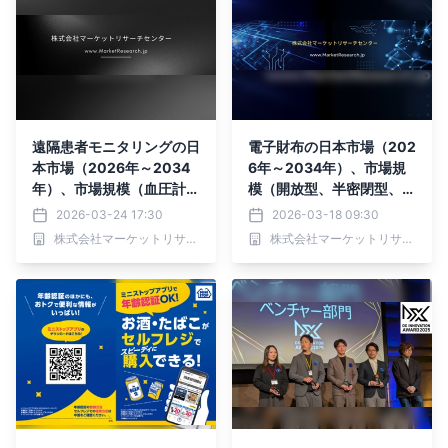
遠隔患者モニタリングの日
電子財布の日本市場（202
本市場（2026年～2034
6年～2034年）、市場規
年）、市場規模（血圧計、
模（開放型、半密閉型、密
血糖値計、心拍数計）・分
閉型、開放型、半密閉型、
2026-03-24 17:30
2026-03-18 09:30
析レポートを発表
密閉型）・分析レポートを
株式会社マーケットリサーチセンター
株式会社マーケットリサーチセンター
発表