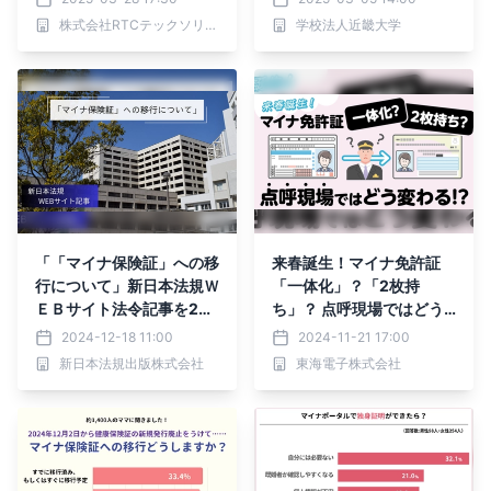
上
株式会社RTCテックソリューションズ
学校法人近畿大学
「「マイナ保険証」への移
来春誕生！マイナ免許証
行について」新日本法規Ｗ
「一体化」？「2枚持
ＥＢサイト法令記事を202
ち」？ 点呼現場ではどう
4年12月13日に公開！
変わる！？運送業界向け無
2024-12-18 11:00
2024-11-21 17:00
料ウェビナー12月20日
新日本法規出版株式会社
東海電子株式会社
(金)開催のお知らせ