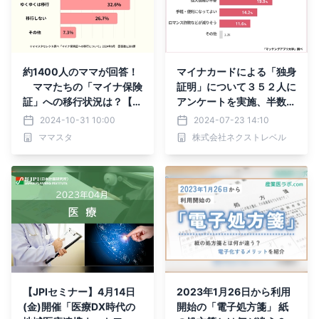
約1400人のママが回答！
マイナカードによる「独身
ママたちの「マイナ保険
証明」について３５２人に
証」への移行状況は？【マ
アンケートを実施、半数は
マスタアンケート】
マッチングアプリへの活用
2024-10-31 10:00
2024-07-23 14:10
に賛成
ママスタ
株式会社ネクストレベル
【JPIセミナー】4月14日
2023年1月26日から利用
(金)開催「医療DX時代の
開始の「電子処方箋」 紙