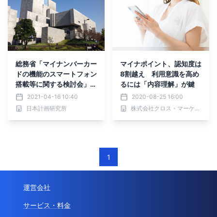
総務省「マイナンバーカー
マイナポイント、認知度は
ドの機能のスマートフォン
8割越え 利用意識を高め
搭載等に関する検討会」に
るには「内容理解」が鍵
おける 検討状況及び今後
2021-04-16 10:40
2020-08-25 16:00
の政策の方向性について
日本計画研究所
株式会社クロス・マーケティング
【会場受講先着15名様限
定】【JPIセミナー 5月25
日(火)開催】
1
運営会社
サービス・料金