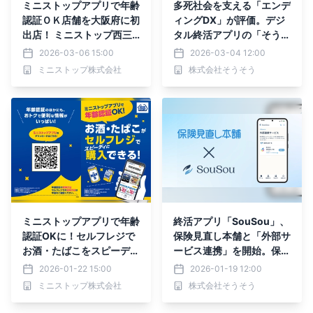
ミニストップアプリで年齢
多死社会を支える「エンデ
認証ＯＫ店舗を大阪府に初
ィングDX」が評価。デジ
出店！ ミニストップ西三
タル終活アプリの「そうそ
荘駅前店３月９日（月）７
う」、「DXイノベーショ
2026-03-06 15:00
2026-03-04 12:00
時オープン セルフレジで
ン大賞2025」ベンチャー
ミニストップ株式会社
株式会社そうそう
お酒・たばこをスピーディ
部門 優秀賞を受賞。
ーに購入可能！
ミニストップアプリで年齢
終活アプリ「SouSou」、
認証OKに！セルフレジで
保険見直し本舗と「外部サ
お酒・たばこをスピーディ
ービス連携」を開始。保険
ーに購入可能！ １月２２
金請求漏れを防ぐ「保険金
2026-01-22 15:00
2026-01-19 12:00
日（木）１４時～ 神田錦
請求サポートサービス」を
ミニストップ株式会社
株式会社そうそう
町１丁目店、１月２３日
提供。
（金）１４時～ 千葉中央