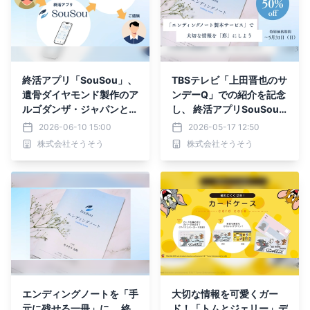
終活アプリ「SouSou」、
TBSテレビ「上田晋也のサ
遺骨ダイヤモンド製作のア
ンデーQ」での紹介を記念
ルゴダンザ・ジャパンとの
し、 終活アプリSouSou
契約者様ご逝去時の「生前
「エンディングノート製本
2026-06-10 15:00
2026-05-17 12:50
契約通知サービス」を開
サービス」を期間限定で5
株式会社そうそう
株式会社そうそう
始。
0%オフに。
エンディングノートを「手
大切な情報を可愛くガー
元に残せる一冊」に。 終
ド！「トムとジェリー」デ