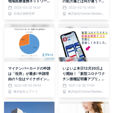
地域医療連携ネットワーク
の処方箋とは何が違う？電
を最大限に活用した次世代
子化するメリットを紹介
2023-02-22 16:20
2023-02-10 16:00
医療」
日本計画研究所
株式会社Central Medience
マイナンバーカードの申請
いよいよ本日12月20日よ
は「役所」が最多! 申請理
り開始！「新型コロナワク
由の 1 位はマイナポイント
チン接種証明書アプリ」を
ではなく「身分証明証」取
実際に登録してみた！
2022-08-23 09:30
2021-12-20 17:00
得のためが約６割。 「健
株式会社エアトリ
株式会社Central Medience
康保険証」申し込み・「公
金受取口座」登録は未対応
の人の方が多い!?