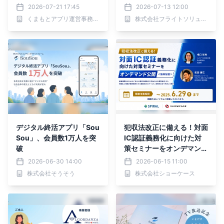
会」がスタート！
2026-07-21 17:45
2026-07-13 12:00
くまもとアプリ運営事務局（熊本市 地域政策課内）
株式会社フライトソリューションズ
デジタル終活アプリ「Sou
犯収法改正に備える！対面
Sou」、会員数1万人を突
IC認証義務化に向けた対
破
策セミナーをオンデマンド
公開＜無料配信＞
2026-06-30 14:00
2026-06-15 11:00
株式会社そうそう
株式会社ショーケース