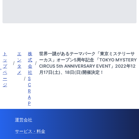
ト
エ
株
世界一謎があるテーマパーク「東京ミステリーサ
ッ
ン
式
ーカス」オープン5周年記念 「TOKYO MYSTERY
/
/
プ
タ
会
CIRCUS 5th ANNIVERSARY EVENT」2022年12
ペ
メ
社
月17日(土)、18日(日)開催決定！
ー
/
S
ジ
C
R
A
P
運営会社
サービス・料金