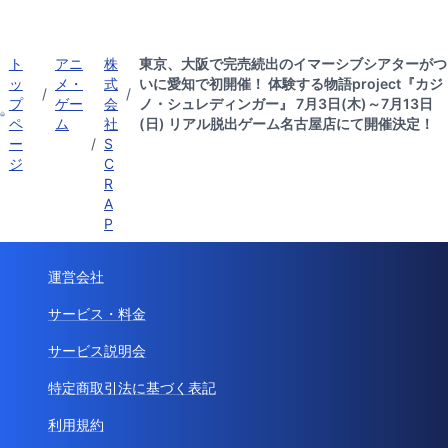
ト
アニ
株
東京、大阪で完売続出のイマーシブシアターがつ
ッ
メ・
式
いに愛知で初開催！ 体験する物語project『カジ
/
/
プ
ゲー
会
ノ・シュレディンガー』 7月3日(木)～7月13日
ペ
ム
社
(日) リアル脱出ゲーム名古屋店にて開催決定！
ー
/
S
ジ
C
R
A
P
運営会社
サービス・料金
サービス説明会
特定商取引法に基づく表記
利用規約