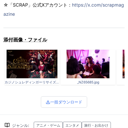
☆「SCRAP」公式Xアカウント：
https://x.com/scrapmag
azine
添付画像・ファイル
カジノシュレディンガーリサイズ_1280x720 (1).png
_NZ65685.jpg
一括ダウンロード
ジャンル
:
アニメ・ゲーム
エンタメ
旅行・お出かけ