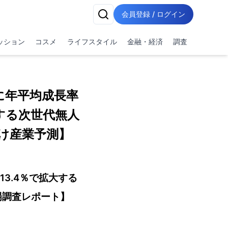
会員登録 / ログイン
ッション
コスメ
ライフスタイル
金融・経済
調査
年に年平均成長率
する次世代無人
け産業予測】
13.4％で拡大する
場調査レポート】