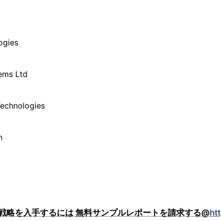
ogies
ems Ltd
Technologies
n
戦略を入手するには 無料サンプルレポートを請求する@
ht