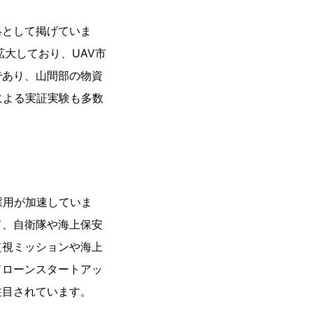
略として掲げていま
拡大しており、UAV市
であり、山間部の物資
による実証実験も多数
採用が加速していま
て、自衛隊や海上保安
監視ミッションや海上
ドローンスタートアッ
注目されています。