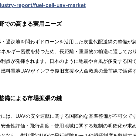
ndustry-report/fuel-cell-uav-market
野での高まる実用ニーズ
部・過疎地を問わずドローンを活用した次世代配送網の整備が
エネルギー密度を持つため、長距離・重量物の輸送に適してお
の利点が発揮されます。日本のように地震や台風が多発する国
燃料電池UAVがインフラ復旧支援や人命救助の最前線で活躍
整備による市場拡張の鍵
には、UAVの安全運航に関する国際的な基準整備が不可欠で
、安全性評価・飛行高度・使用地域に関する規制の明確化が求
となり、燃料電池UAVの飛行試験ルールや認証制度を整備す