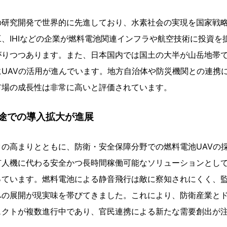
の研究開発で世界的に先進しており、水素社会の実現を国家戦
、IHIなどの企業が燃料電池関連インフラや航空技術に投資を
がりつつあります。また、日本国内では国土の大半が山岳地帯
UAVの活用が進んでいます。地方自治体や防災機関との連携
市場の成長性は非常に高いと評価されています。
途での導入拡大が進展
の高まりとともに、防衛・安全保障分野での燃料電池UAVの
有人機に代わる安全かつ長時間稼働可能なソリューションとし
っています。燃料電池による静音飛行は敵に察知されにくく、
への展開が現実味を帯びてきました。これにより、防衛産業と
ェクトが複数進行中であり、官民連携による新たな需要創出が