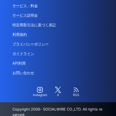
トッ
調
株式会社
防災・災害に関する意識調査-防災対策に
/
プペ
査
G.Oホー
/
取り組んでいるのは71％だが、防災の家
/
ージ
ルディン
計予算は1万円未満が多数-