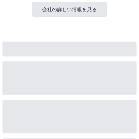
防災サムネ.jpg
お住まいの地域を教えてください.jpg
性別
一括ダウンロード
ジャンル
:
調査
ライフスタイル
タグ
:
Defend Future
PowerArQ
アンケート
ポータブル電源
停電対策
備蓄
南海トラフ
家計予算
意識調査
災害
自然災害
調査
避難
防災
防災グッズ
防災対策
防災意識
ニュースのシェア
:
X
Facebook
LINE
印刷