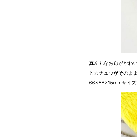
真ん丸なお顔がかわ
ピカチュウがそのま
66×68×15mm