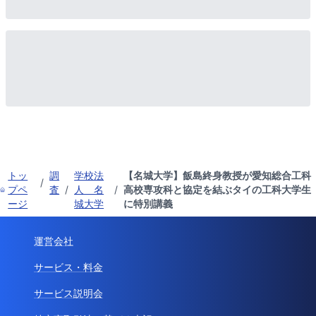
トッ
調
学校法
【名城大学】飯島終身教授が愛知総合工科
/
プペ
査
/
人 名
/
高校専攻科と協定を結ぶタイの工科大学生
ージ
城大学
に特別講義
運営会社
サービス・料金
サービス説明会