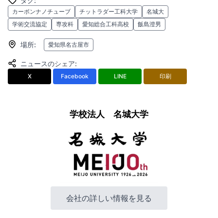
タグ
:
カーボンナノチューブ
チットラダー工科大学
名城大
学術交流協定
専攻科
愛知総合工科高校
飯島澄男
場所
:
愛知県名古屋市
ニュースのシェア
:
X
Facebook
LINE
印刷
学校法人 名城大学
会社の詳しい情報を見る