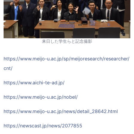
来日した学生らと記念撮影
https://www.meijo-u.ac.jp/sp/meijoresearch/researcher/
cnt/
https://www.aichi-te-ad.jp/
https://www.meijo-u.ac.jp/nobel/
https://www.meijo-u.ac.jp/news/detail_28642.html
https://newscast.jp/news/2077855