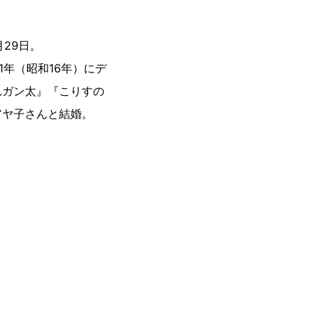
月29日。
年（昭和16年）にデ
れガン太』『こりすの
アヤ子さんと結婚。