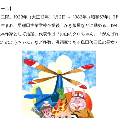
ィール】
郎。1923年（大正12年）1月2日 ～ 1982年（昭和57年）3
生まれ、早稲田実業学校卒業後、かき版屋などに勤める。1941
絵本作家として活躍。代表作は『お山のクロちゃん』『がんば
ぶたのぶうちゃん』など多数。漫画家である島田啓三氏の長女