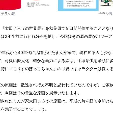
チラシ表
チラシ裏
、『太田じろうの世界展』を秋葉原で９日間開催することとな
展は2年半前に行われ好評を博し、今回はその原画展がパワーア
0年代から40年代に活躍されたまんが家で、現在知る人も少な
写、可愛い擬人化、確かな画力による絵は、手塚治虫を筆頭に
。特に「こりすのぽっこちゃん」の可愛いキャラクターは愛く
家の原画は、散逸され行方不明と思われていたのですが、ご家
で、今回はその貴重な原画を展示いたします。
躍されたまんが家太田じろうの原画は、平成の時を経て令和と
々を魅了することでしょう。