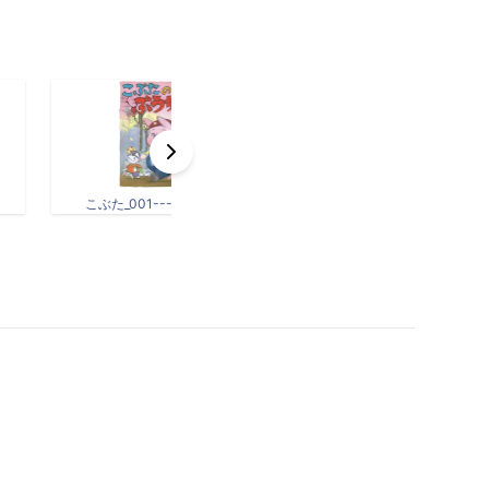
こぶた_001---01 (1).jpg