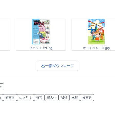
チラシ_B (2).jpg
オートジャイロ.jpg
一括ダウンロード
け
物
原画展
幼児向け
技巧
擬人化
昭和
水彩
漫画家