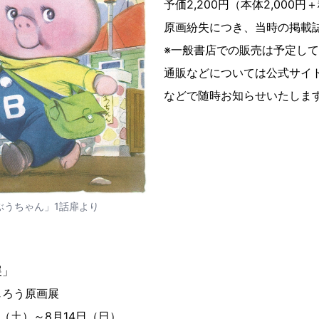
予価2,200円（本体2,000円
原画紛失につき、当時の掲載
※一般書店での販売は予定し
通販などについては公式サイト、
などで随時お知らせいたしま
ぶうちゃん」1話扉より
展」
じろう原画展
日（土）～8月14日（日）