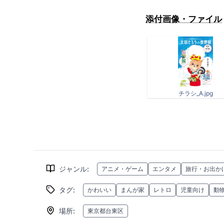
添付画像・ファイル
チラシ_A.jpg
ジャンル
:
アニメ・ゲーム
エンタメ
旅行・お出か
タグ
:
かわいい
まんが家
レトロ
児童向け
動
場所
:
東京都台東区