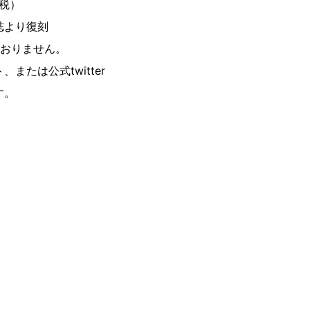
＋税）
誌より復刻
ておりません。
または公式twitter
す。