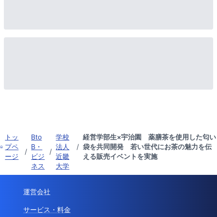
トッ
Bto
学校
経営学部生×宇治園 薬膳茶を使用した匂い
プペ
B・
法人
/
袋を共同開発 若い世代にお茶の魅力を伝
/
/
ージ
ビジ
近畿
える販売イベントを実施
ネス
大学
運営会社
サービス・料金