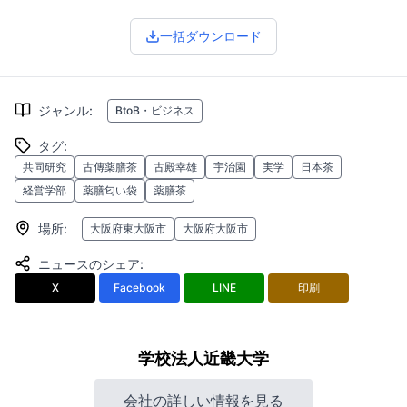
一括ダウンロード
ジャンル
:
BtoB・ビジネス
タグ
:
共同研究
古傳薬膳茶
古殿幸雄
宇治園
実学
日本茶
経営学部
薬膳匂い袋
薬膳茶
場所
:
大阪府東大阪市
大阪府大阪市
ニュースのシェア
:
X
Facebook
LINE
印刷
学校法人近畿大学
会社の詳しい情報を見る