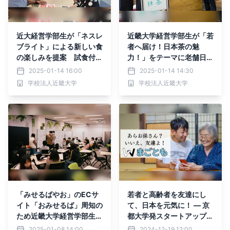
近大経営学部生が「ネスレ
近畿大学経営学部生が「若
ブライト」による新しい食
者へ届け！日本茶の魅
の楽しみを提案 試食付報
力！」をテーマに老舗日本
告会開催で、Z世代の食体
茶専門店「宇治園」の味を
2025-01-14 16:00
2025-01-14 14:30
験を拡大する研究成果を発
近畿大学キャンパス内で特
学校法人近畿大学
学校法人近畿大学
表
別販売
「みせるばやお」のECサ
若者と高齢者を友達にし
イト「おみせるば」周知の
て、日本を元気に！ — 京
ため近畿大学経営学部生が
都大学発スタートアップ
新たな商品紹介コンテンツ
『まごとも』、新たな一
2025-01-08 14:00
2024-12-19 12:00