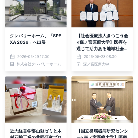
クレバリーホーム、「SPE
【社会医療法人きつこう会
XA 2026」へ出展
×森ノ宮医療大学】医療を
通じて活力ある地域社会を
めざし、相互連携協定を締
2026-05-29 17:00
2026-05-28 08:30
結
株式会社クレバリーホーム
森ノ宮医療大学
近大経営学部山縣ゼミと木
【国立循環器病研究センタ
村石鹸工業の共同研究プロ
ー×森ノ宮医療大学】医療