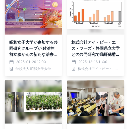
昭和女子大学が参加する共
株式会社アイ・ピー・エ
同研究グループが 難治性
ス・フーズ・静岡県立大学
前立腺がんの新たな治療標
との共同研究で鶏肝臓酵素
的としての 可能性を発見
分解物のACE 阻害活性を
2026-01-26 12:00
2025-12-16 11:00
確認
学校法人 昭和女子大学
株式会社アイ・ピー・エス・フーズ