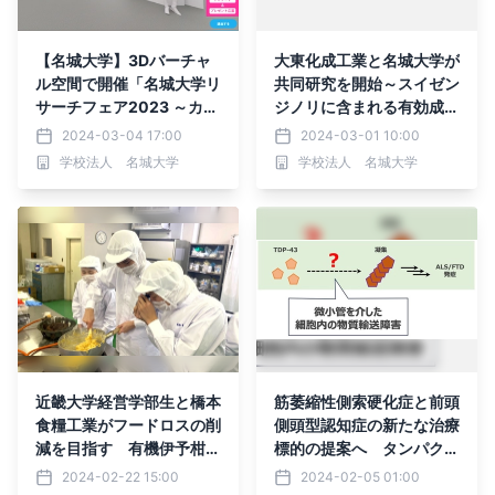
【名城大学】3Dバーチャ
大東化成工業と名城大学が
ル空間で開催「名城大学リ
共同研究を開始～スイゼン
サーチフェア2023 ～カー
ジノリに含まれる有効成分
ボンニュートラル実現への
の解明と化粧品原料への応
2024-03-04 17:00
2024-03-01 10:00
道のり～」
用～
学校法人 名城大学
学校法人 名城大学
近畿大学経営学部生と橋本
筋萎縮性側索硬化症と前頭
食糧工業がフードロスの削
側頭型認知症の新たな治療
減を目指す 有機伊予柑を
標的の提案へ タンパク質
使用した和菓子を販売
が異常に凝集するメカニズ
2024-02-22 15:00
2024-02-05 01:00
ムを解明