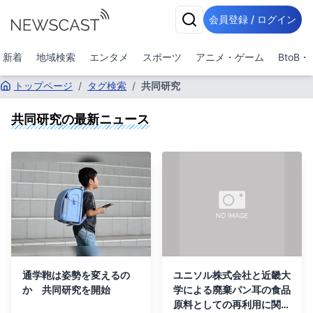
会員登録 / ログイン
新着
地域検索
エンタメ
スポーツ
アニメ・ゲーム
BtoB
トップページ
/
タグ検索
/
共同研究
共同研究
の最新ニュース
通学鞄は姿勢を変えるの
ユニソル株式会社と近畿大
か 共同研究を開始
学による廃棄パン耳の食品
原料としての再利用に関す