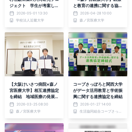
ジェクト 学生が考案した
と教育の連携に関する協定
「母の日 ギフトボック
を締結 高度化する医療現
2026-05-01 13:30
2026-04-28 10:00
ス」実証販売を実施
場での専門人材不足の課題
学校法人近畿大学
森ノ宮医療大学
に挑む
【大阪けいさつ病院×森ノ
コープさっぽろと関西大学
宮医療大学】相互連携協定
がデータ活用教育と学術振
を締結 地域医療の発展と
興に関する連携協定を締結
医療人材育成を推進
2026-03-25 08:30
2026-01-27 14:00
森ノ宮医療大学
生活協同組合コープさっぽろ