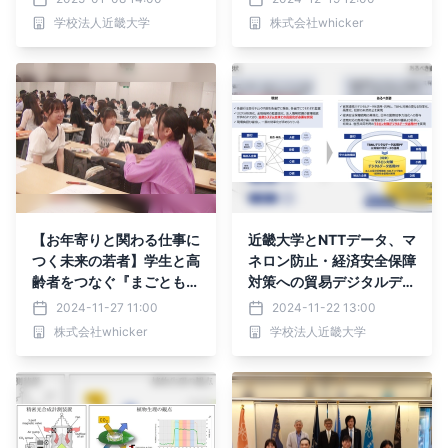
を提案
歩！
学校法人近畿大学
株式会社whicker
【お年寄りと関わる仕事に
近畿大学とNTTデータ、マ
つく未来の若者】学生と高
ネロン防止・経済安全保障
齢者をつなぐ『まごとも』
対策への貿易デジタルデー
と京都橘大学との共同研究
タ活用について共同研究を
2024-11-27 11:00
2024-11-22 13:00
が公式サイトで公開！
スタート ～産官学連携の
株式会社whicker
学校法人近畿大学
取り組み推進により、新た
な業界共通プラットフォー
ムの構築を目指す～