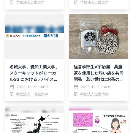
学校法人近畿大学
学校法人近畿大学
名城大学、愛知工業大学、
経営学部生×宇治園 薬膳
スターキャットが ローカ
茶を使用した匂い袋を共同
ル5G におけるデバイス間
開発 若い世代にお茶の魅
シームレス接続技術に関す
力を伝える販売イベントを
2023-12-22 10:00
2023-12-21 14:30
る 共同研究を開始
実施
学校法人 名城大学
学校法人近畿大学