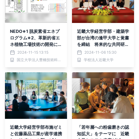
NEDO※1 脱炭素省エネプ
近畿大学経営学部・建築学
ログラム※2、革新的省エ
部が台湾の逢甲大学と覚書
ネ植物工場技術の開発にお
を締結 将来的な共同研究
いて、 ファームシップは
プログラムの実施や単位互
2024-11-15 13:15
2024-11-06 15:30
新たに豊橋技科大を共同研
換を視野に連携を強化
国立大学法人豊橋技術科学大学
学校法人近畿大学
究先として加え、 さらな
る開発の加速を目指す。
近畿大学経営学部布施ゼミ
「若年層への粉歯磨きの認
と佐藤薬品工業が産学連携
知拡大」をテーマに 近畿