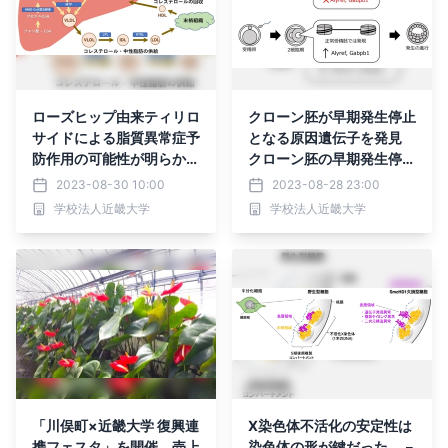
ローズヒップ由来ティリロ
クローン胚が早期発生停止
サイドによる脂質異常症予
となる原因遺伝子を発見
防作用の可能性が明らか
クローン胚の早期発生停止
に 「日本生薬学会 第69
を防止し、ゲノム保全技術
2023-08-30 10:00
2023-08-28 23:00
回年会」において発表
発展などに寄与
学校法人近畿大学
学校法人近畿大学
「川俣町×近畿大学 復興連
X染色体不活化の安定性は
携フェスタ」を開催 売上
染色体の形が鍵だった －