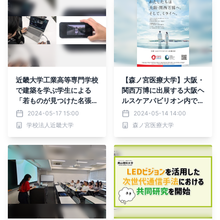
近畿大学工業高等専門学校
【森ノ宮医療大学】大阪・
で建築を学ぶ学生による
関西万博に出展する大阪ヘ
「若ものが見つけた名張市
ルスケアパビリオン内で本
旧市街地の魅力を発信する
学教員の研究が展示されま
2024-05-17 15:00
2024-05-14 14:00
動画の制作」発表会につい
す！
学校法人近畿大学
森ノ宮医療大学
て