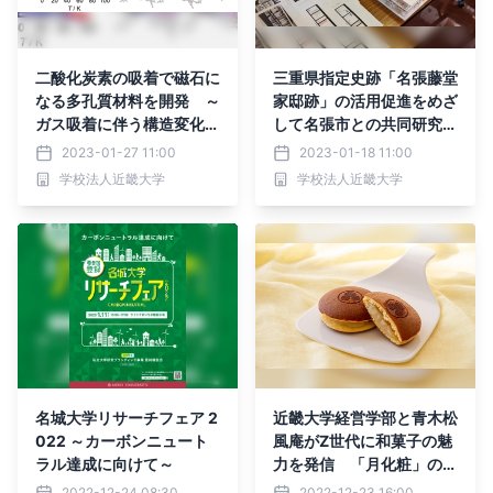
二酸化炭素の吸着で磁石に
三重県指定史跡「名張藤堂
なる多孔質材料を開発 ～
家邸跡」の活用促進をめざ
ガス吸着に伴う構造変化に
して名張市との共同研究展
起因する磁気相変換は世界
示会を開催
2023-01-27 11:00
2023-01-18 11:00
初～
学校法人近畿大学
学校法人近畿大学
名城大学リサーチフェア 2
近畿大学経営学部と青木松
022 ～カーボンニュート
風庵がZ世代に和菓子の魅
ラル達成に向けて～
力を発信 「月化粧」のミ
ルク餡を使った、新しいど
2022-12-24 08:30
2022-12-23 16:00