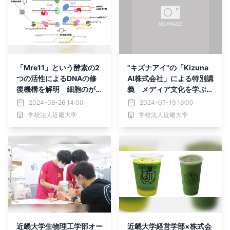
「Mre11」という酵素の2
"キズナアイ"の「Kizuna
つの活性によるDNAの修
AI株式会社」による特別講
復機構を解明 細胞のがん
義 メディア文化を学ぶ学
化を防ぐ根幹の仕組みの理
生が、新たなコンテンツの
2024-08-26 14:00
2024-07-19 16:00
解にも繋がる研究成果
あり方を学ぶ
学校法人近畿大学
学校法人近畿大学
近畿大学生物理工学部オー
近畿大学経営学部×株式会