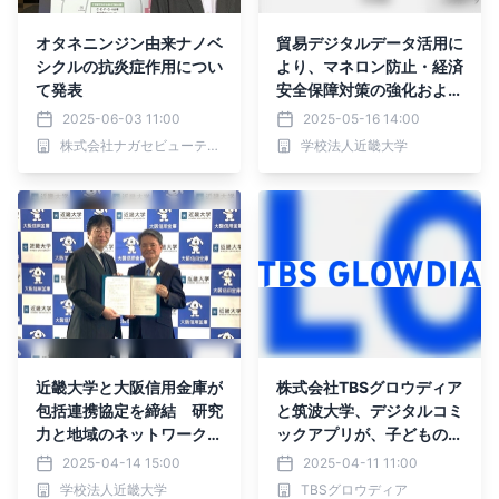
オタネニンジン由来ナノベ
貿易デジタルデータ活用に
シクルの抗炎症作用につい
より、マネロン防止・経済
て発表
安全保障対策の強化および
業務効率化への有効性を確
2025-06-03 11:00
2025-05-16 14:00
認 ～貿易書類のチェック
株式会社ナガセビューティケァ
学校法人近畿大学
作業効率化により、約2
0%の工数削減～
近畿大学と大阪信用金庫が
株式会社TBSグロウディア
包括連携協定を締結 研究
と筑波大学、デジタルコミ
力と地域のネットワークを
ックアプリが、子どもの学
生かして企業や地域課題解
習意欲やコミュニケーショ
2025-04-14 15:00
2025-04-11 11:00
決に貢献
ンに与える影響について共
学校法人近畿大学
TBSグロウディア