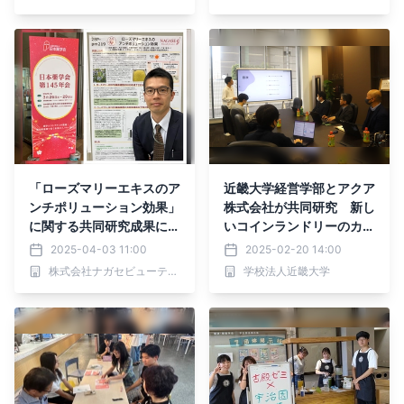
同研究を開始
「ローズマリーエキスのア
近畿大学経営学部とアクア
ンチポリューション効果」
株式会社が共同研究 新し
に関する共同研究成果につ
いコインランドリーのカタ
いて発表
チを「国際コインランドリ
2025-04-03 11:00
2025-02-20 14:00
ーEXPO」で発表
株式会社ナガセビューティケァ
学校法人近畿大学