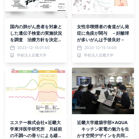
国内の肺がん患者を対象と
女性非喫煙者の食道がん発
した遺伝子検査の実施状況
症に免疫が関与 －好酸球
を調査 治療方針を決定す
が多いがんは予後良好－
るために必要な遺伝子検査
2023-12-16 01:00
2023-12-15 14:00
の普及に課題
学校法人近畿大学
学校法人近畿大学
エステー株式会社×近畿大
近畿大学建築学部×AQUA
学東洋医学研究所 月経前
キッチン家電の魅力を生
の不調への香りによる緩和
かす空間デザインを共同研