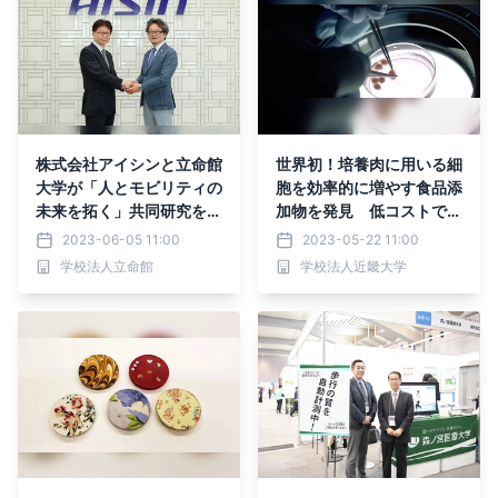
株式会社アイシンと立命館
世界初！培養肉に用いる細
大学が「人とモビリティの
胞を効率的に増やす食品添
未来を拓く」共同研究を開
加物を発見 低コストで環
始
境負荷が少ない培養肉の生
2023-06-05 11:00
2023-05-22 11:00
産技術確立に期待
学校法人立命館
学校法人近畿大学