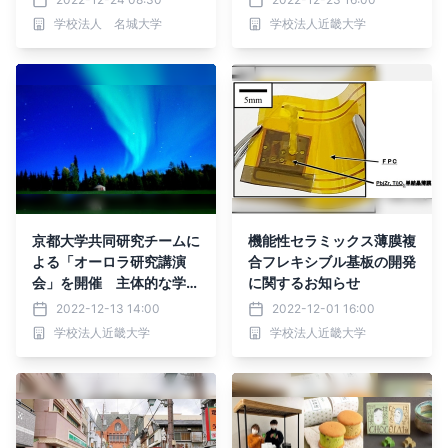
ら焼きを期間限定販売
学校法人 名城大学
学校法人近畿大学
京都大学共同研究チームに
機能性セラミックス薄膜複
よる「オーロラ研究講演
合フレキシブル基板の開発
会」を開催 主体的な学び
に関するお知らせ
の大切さを知り、自身の進
2022-12-13 14:00
2022-12-01 16:00
路について考える
学校法人近畿大学
学校法人近畿大学