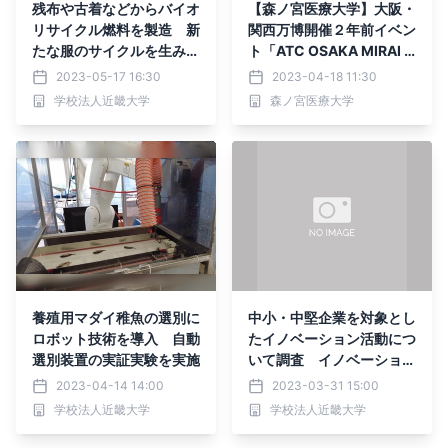
残布や古着などからバイオ
【森ノ宮医療大学】大阪・
リサイクル燃料を製造 新
関西万博開催２年前イベン
たな服のサイクルを生み出
ト「ATC OSAKA MIRAI E
す実験場「KISARAZU CO
XPO」に出展しました！
2023-05-17 16:30
2023-04-18 11:30
NCEPT STORE」に体験ブ
学校法人近畿大学
森ノ宮医療大学
ースを開設
養殖用マダイ稚魚の選別に
中小・中堅企業を対象とし
ロボット技術を導入 自動
たイノベーション活動につ
選別装置の実証実験を実施
いて調査 イノベーション
を創出させる要因を明らか
2023-04-14 14:00
2023-03-31 15:00
に
学校法人近畿大学
学校法人近畿大学