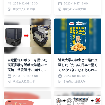
効果を確認
究
2023-12-08 15:30
2023-11-27 16:00
学校法人近畿大学
学校法人近畿大学
自動配送ロボットを用いた
近畿大学の学生と一緒に企
実証実験を近畿大学構内で
画した「たぶん日本一堅く
実施 常設運行に向けてH
てやみつきになるあられ」
akobotと近畿大学が共同
発売
2023-09-15 14:00
2023-09-04 10:00
研究 ～9月24日（日）の
学校法人近畿大学
学校法人近畿大学
オープンキャンパスでミネ
ラルウォーター配布の実証
実験を実施～