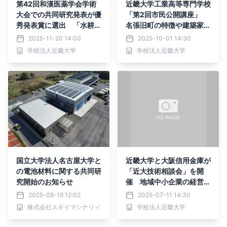
第42回和漢医薬学会学術
近畿大学工業高等専門学校
大会での共同研究発表が優
「第2回市民公開講座」
秀発表賞に選出 「水耕栽
名張旧町の特徴や建築家・
培によるセンブリの効率的
滝澤健児氏との関わりを紹
2025-11-20 14:00
2025-10-01 14:30
な生産方法の検討」
介
学校法人近畿大学
学校法人近畿大学
国立大学法人名古屋大学と
近畿大学と大阪信用金庫が
の電池材料に関する共同研
「近大技術相談会」を開
究開始のお知らせ
催 地域中小企業の経営・
技術課題解決を産学連携で
2025-08-19 12:02
2025-07-11 14:30
支援
株式会社スギイマシナリィ
学校法人近畿大学