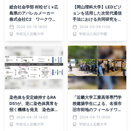
総合社会学部 村松ゼミ×広
【岡山理科大学】LEDビジ
島県のアパレルメーカー
ョンを活用した次世代通信
株式会社C2 ワークウエ
手法における共同研究を開
ア生地を用いた新商品企画
始
2024-05-10 16:00
2024-05-09 11:00
とPRイベント案を学生が
学校法人近畿大学
学校法人加計学園
発表
染色体を安定維持するRA
「近畿大学工業高等専門学
D51が、逆に染色体異常を
校建築学生による、名張市
招く機構を発見 染色体の
旧市街地のフィールドワー
不安定化が原因のがんを防
ク」について
2024-04-25 14:00
2024-04-15 16:00
ぐ仕組みの解明に期待
学校法人近畿大学
学校法人近畿大学