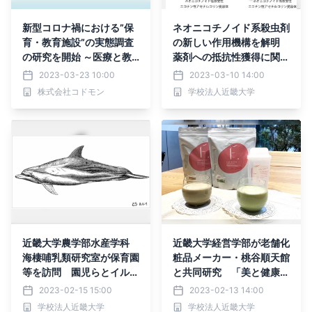
新型コロナ禍における”保
ネオニコチノイド系殺虫剤
育・教育施設”の実態調査
の新しい作用機構を解明
の研究を開始 ～医療と教
薬剤への抵抗性獲得に関す
育の連携のための課題把握
るこれまでの常識を覆す仕
2023-03-23 10:00
2023-03-10 14:00
を目指す～
組みも発見
株式会社コドモン
学校法人近畿大学
近畿大学農学部水産学科
近畿大学経営学部が老舗化
海棲哺乳類研究室が保育園
粧品メーカー・桃谷順天館
等を訪問 園児らとイルカ
と共同研究 「美と健康」
研究を題材にしたレクリエ
をテーマにイベント出展
2023-02-15 15:00
2023-02-13 14:00
ーションを実施
し、プロテイン商品をPR
学校法人近畿大学
学校法人近畿大学