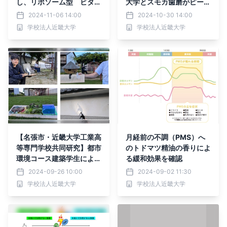
し、リポソーム型 ビタミ
大学とスモカ歯磨がピーチ
ンCサプリ「LIPOCERA」
ティー風味の粉歯磨きを共
2024-11-06 14:00
2024-10-30 14:00
のPOPUPイベントを開
同開発
学校法人近畿大学
学校法人近畿大学
催 消費者が楽しく無理な
く日常的にサプリメントを
摂取できる方法を提案
【名張市・近畿大学工業高
月経前の不調（PMS）へ
等専門学校共同研究】都市
のトドマツ精油の香りによ
環境コース建築学生による
る緩和効果を確認
展示・発表会について
2024-09-26 10:00
2024-09-02 11:30
学校法人近畿大学
学校法人近畿大学