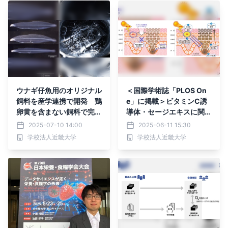
ウナギ仔魚用のオリジナル
＜国際学術誌「PLOS On
飼料を産学連携で開発 鶏
e」に掲載＞ビタミンC誘
卵黄を含まない飼料で完全
導体・セージエキスに関す
養殖のニホンウナギ稚魚の
る新知見 ～シミの一
2025-07-10 14:00
2025-06-11 15:30
生産に成功
因"慢性炎症"を防ぐ世界初
学校法人近畿大学
学校法人近畿大学
のシミ対策～