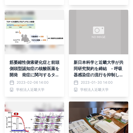
筋萎縮性側索硬化症と前頭
新日本科学と近畿大学が共
側頭型認知症の核酸医薬を
同研究契約を締結 ‐ 呼吸
開発 発症に関与するタン
器感染症の流行を抑制しう
パク質の異常凝集を抑制
る新規経鼻ワクチン技術の
2023-02-06 14:00
2023-01-30 14:00
し、治療効果を発揮
研究開発を開始 ‐
学校法人近畿大学
学校法人近畿大学