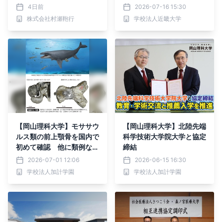
る共同研究契約の締結に関
4日前
2026-07-16 15:30
するお知らせ
株式会社村瀬鞄行
学校法人近畿大学
【岡山理科大学】モササウ
【岡山理科大学】北陸先端
ルス類の前上顎骨を国内で
科学技術大学院大学と協定
初めて確認 他に類例ない
締結
特徴も
2026-07-01 12:06
2026-06-15 16:30
学校法人加計学園
学校法人加計学園