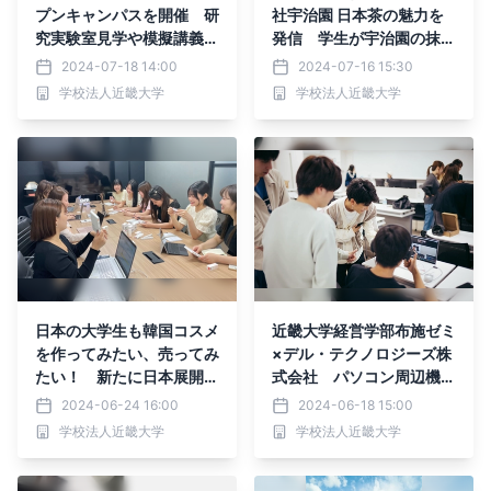
プンキャンパスを開催 研
社宇治園 日本茶の魅力を
究実験室見学や模擬講義で
発信 学生が宇治園の抹茶
大学での学びを体験
ドリンクを期間限定販売
2024-07-18 14:00
2024-07-16 15:30
学校法人近畿大学
学校法人近畿大学
日本の大学生も韓国コスメ
近畿大学経営学部布施ゼミ
を作ってみたい、売ってみ
×デル・テクノロジーズ株
たい！ 新たに日本展開を
式会社 パソコン周辺機器
目指す韓国ブランドの商品
の体験イベント「KINDAI
2024-06-24 16:00
2024-06-18 15:00
企画・販促活動に挑戦
BANPAKU」を実施
学校法人近畿大学
学校法人近畿大学