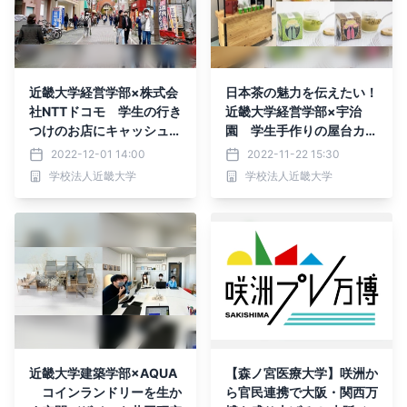
近畿大学経営学部×株式会
日本茶の魅力を伝えたい！
社NTTドコモ 学生の行き
近畿大学経営学部×宇治
つけのお店にキャッシュレ
園 学生手作りの屋台カフ
ス導入提案を実施
ェでお茶のスイーツセット
2022-12-01 14:00
2022-11-22 15:30
を期間限定販売
学校法人近畿大学
学校法人近畿大学
近畿大学建築学部×AQUA
【森ノ宮医療大学】咲洲か
コインランドリーを生か
ら官民連携で大阪・関西万