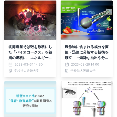
北海道産そば殻を原料にし
農作物に含まれる成分を簡
た「バイオコークス」を銭
便・迅速に分析する技術を
湯の燃料に エネルギー費
確立 ～煩雑な抽出や分離
高騰に苦しむ釧路市内の銭
操作が不要、わずか3分間
2023-03-31 14:30
2023-03-29 14:00
湯の支援を目指す
で81種類のアントシアニ
学校法人近畿大学
学校法人近畿大学
ンを分析可能～