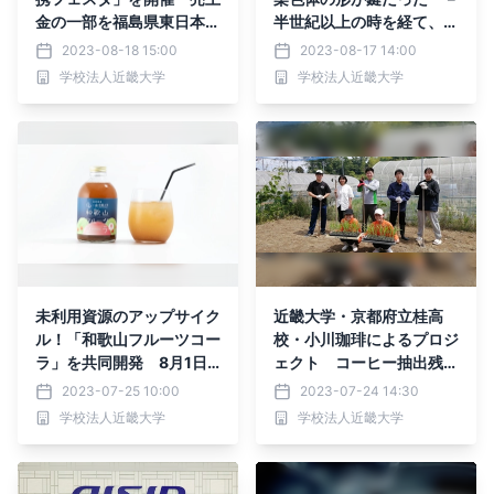
金の一部を福島県東日本大
半世紀以上の時を経て、不
震災子ども支援基金に寄附
活性X染色体の複製の謎が
2023-08-18 15:00
2023-08-17 14:00
明らかに－
学校法人近畿大学
学校法人近畿大学
未利用資源のアップサイク
近畿大学・京都府立桂高
ル！「和歌山フルーツコー
校・小川珈琲によるプロジ
ラ」を共同開発 8月1日
ェクト コーヒー抽出残渣
（火）にクラウドファンデ
を用いた循環型農業の確立
2023-07-25 10:00
2023-07-24 14:30
ィングを開始
に向け共同研究を実施
学校法人近畿大学
学校法人近畿大学