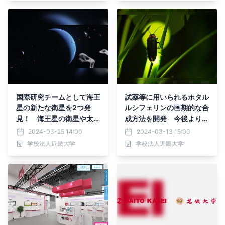
国際研究チームとして海王
試薬等に用いられるホタル
星の新たな衛星を2つ発
ルシフェリンの画期的な合
見！ 海王星の衛星や太陽
成方法を開発 今後より安
系の惑星形成の解明に貢献
価で迅速な製造工程の確立
2024-03-25 14:00
2024-03-13 15:00
する研究成果
に期待
学校法人近畿大学
学校法人近畿大学