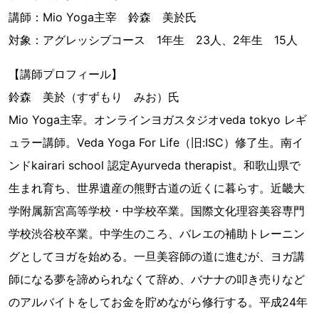
講師：Mio Yoga主宰 鈴森 美於氏
対象：アグレッシブコース 1年生 23人、2年生 15人
【講師プロフィール】
鈴森 美於（すずもり みお）氏
Mio Yoga主宰。オンラインヨガスタジオveda tokyo レギ
ュラー講師。Veda Yoga For Life（旧:ISC）修了生。南イ
ンドkairari school 認定Ayurveda therapist。和歌山県で
生まれ育ち、世界遺産の熊野古道の近くに暮らす。近畿大
学附属新宮高等学校・中学校卒業。国際文化理容美容専門
学校渋谷校卒業。中学生のころ、バレエの補助トレーニン
グとしてヨガを始める。一旦美容師の道に進むが、ヨガ講
師になる夢を諦められなくて辞め、バナナの叩き売りなど
のアルバイトをしてお金を貯めながら修行する。平成24年