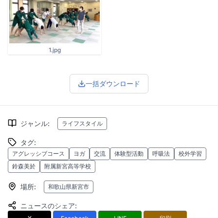
1.jpg
一括ダウンロード
ジャンル
:
ライフスタイル
タグ
:
アグレッシブコース
ヨガ
交流
体験型活動
呼吸法
校外学習
鈴森美於
附属新宮高等学校
場所
:
和歌山県新宮市
ニュースのシェア
: