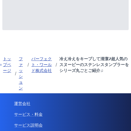
トッ
フ
パーフェク
冷え冷えをキープして清潔♪超人気の
プペ
ァ
/
ト・ワール
/
スヌーピーのステンレスタンブラーを
ージ
ッ
ド株式会社
シリーズ丸ごとご紹介♫
/
シ
ョ
ン
運営会社
サービス・料金
サービス説明会