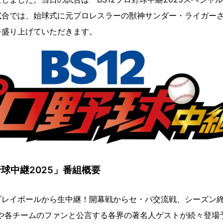
試合では、始球式に元プロレスラーの獣神サンダー・ライガー
を盛り上げていただきます。
野球中継2025」番組概要
プレイボールから生中継！開幕戦からセ・パ交流戦、シーズン
Bや各チームのファンと公言する各界の著名人ゲストが続々登場