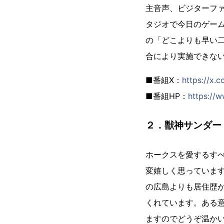
主音声、ビジターフ
タジオで今日のゲー
の「どこよりも早い
合により実施できな
■番組X：
https://x.c
■番組HP：
https://w
２．獣神サンダー
ホークスを愛するす
変嬉しく思っていま
の広島よりも居住歴
くれています。ある
ますのでどうぞ温か