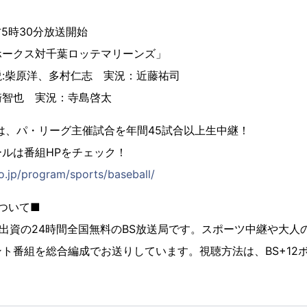
方5時30分放送開始
ホークス対千葉ロッテマリーンズ」
:柴原洋、多村仁志 実況：近藤祐司
崎智也 実況：寺島啓太
では、パ・リーグ主催試合を年間45試合以上生中継！
ルは番組HPをチェック！
o.jp/program/sports/baseball/
について■
％出資の24時間全国無料のBS放送局です。スポーツ中継や大人
ト番組を総合編成でお送りしています。視聴方法は、BS+12
。