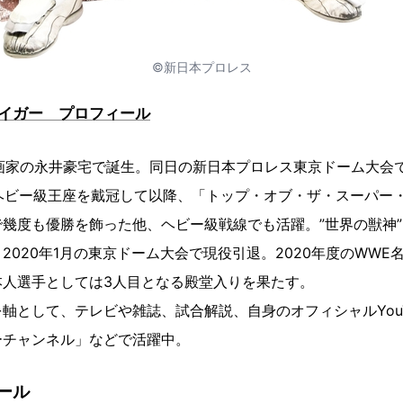
©新日本プロレス
イガー プロフィール
、漫画家の永井豪宅で誕生。同日の新日本プロレス東京ドーム大会
アヘビー級王座を戴冠して以降、「トップ・オブ・ザ・スーパー
幾度も優勝を飾った他、ヘビー級戦線でも活躍。”世界の獣神
2020年1月の東京ドーム大会で現役引退。2020年度のWWE
本人選手としては3人目となる殿堂入りを果たす。
軸として、テレビや雑誌、試合解説、自身のオフィシャルYouT
ーチャンネル」などで活躍中。
ール