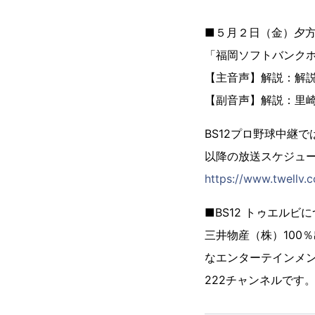
■５月２日（金）夕
「福岡ソフトバンク
【主音声】解説：解説
【副音声】解説：里
BS12プロ野球中継
以降の放送スケジュー
https://www.twellv.c
■BS12 トゥエルビ
三井物産（株）100
なエンターテインメン
222チャンネルです