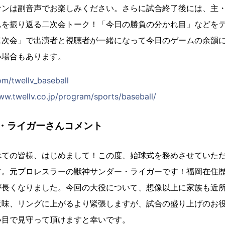
ァンは副音声でお楽しみください。さらに試合終了後には、主
ムを振り返る二次会トーク！「今日の勝負の分かれ目」などを
二次会」で出演者と視聴者が一緒になって今日のゲームの余韻に
い場合もあります。
om/twellv_baseball
ww.twellv.co.jp/program/sports/baseball/
・ライガーさんコメント
べての皆様、はじめまして！この度、始球式を務めさせていた
す。元プロレスラーの獣神サンダー・ライガーです！福岡在住歴
が長くなりました。今回の大役について、想像以上に家族も近
意味、リングに上がるより緊張しますが、試合の盛り上げのお
い目で見守って頂けますと幸いです。