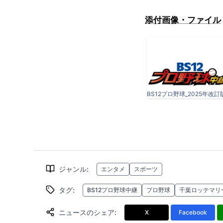
添付画像・ファイル
ジャンル
:
エンタメ
スポーツ
タグ
:
BS12プロ野球中継
プロ野球
千葉ロッテマリ
ニュースのシェア
:
X
Facebook