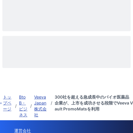
トッ
Bto
Veeva
300社を超える急成長中のバイオ医薬品
プペ
B・
Japan
/
企業が、上市を成功させる段階でVeeva V
/
/
ージ
ビジ
株式会
ault PromoMatsを利用
ネス
社
運営会社