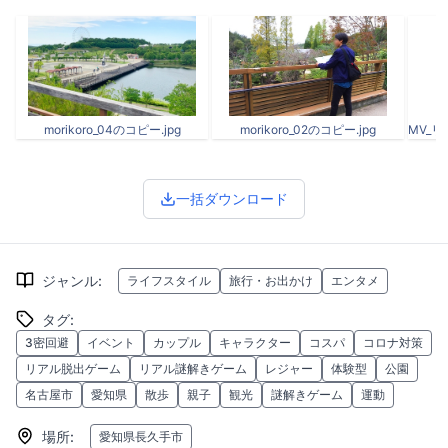
morikoro_04のコピー.jpg
morikoro_02のコピー.jpg
一括ダウンロード
ジャンル
:
ライフスタイル
旅行・お出かけ
エンタメ
タグ
:
3密回避
イベント
カップル
キャラクター
コスパ
コロナ対策
リアル脱出ゲーム
リアル謎解きゲーム
レジャー
体験型
公園
名古屋市
愛知県
散歩
親子
観光
謎解きゲーム
運動
場所
:
愛知県長久手市