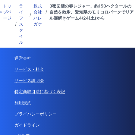
トッ
ラ
株式
3密回避の春レジャー、約150ヘクタールの
プペ
イ
会社
/
自然を散歩、愛知県のモリコロパークでリア
/
ージ
フ
ハレ
ル謎解きゲーム4/24(土)から
/
ス
ガケ
タ
イ
ル
運営会社
サービス・料金
サービス説明会
特定商取引法に基づく表記
利用規約
プライバシーポリシー
ガイドライン