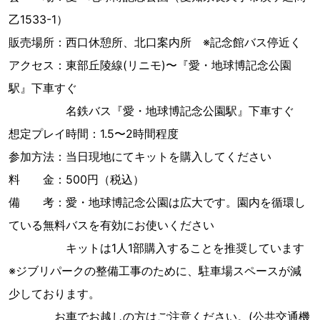
乙1533-1）
販売場所：西口休憩所、北口案内所 ※記念館バス停近く
アクセス：東部丘陵線(リニモ)〜『愛・地球博記念公園
駅』下車すぐ
名鉄バス『愛・地球博記念公園駅』下車すぐ
想定プレイ時間：1.5〜2時間程度
参加方法：当日現地にてキットを購入してください
料 金：500円（税込）
備 考：愛・地球博記念公園は広大です。園内を循環し
ている無料バスを有効にお使いください
キットは1人1部購入することを推奨しています
※ジブリパークの整備工事のために、駐車場スペースが減
少しております。
お車でお越しの方はご注意ください。(公共交通機