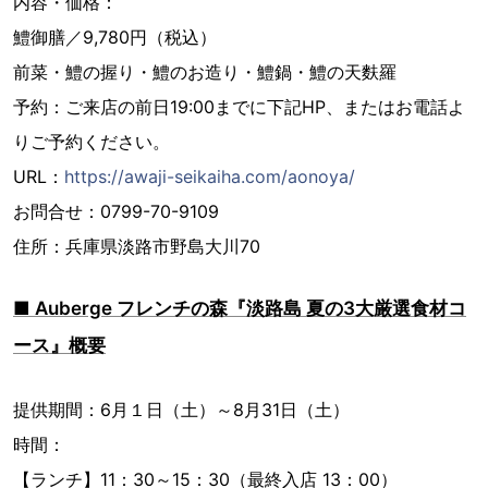
内容・価格：
鱧御膳／9,780円（税込）
前菜・鱧の握り・鱧のお造り・鱧鍋・鱧の天麩羅
予約：ご来店の前日19:00までに下記HP、またはお電話よ
りご予約ください。
URL：
https://awaji-seikaiha.com/aonoya/
お問合せ：0799-70-9109
住所：兵庫県淡路市野島大川70
■ Auberge フレンチの森『淡路島 夏の3大厳選食材コ
ース』概要
提供期間：6月１日（土）～8月31日（土）
時間：
【ランチ】11：30～15：30（最終入店 13：00）