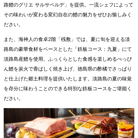
路鱧のグリエ サルサベルデ」を提供。一流シェフによって
その味わいが変わる変幻自在の鱧の魅力をぜひお愉しみく
ださい。
また、海神人の食卓2階「桟敷」では、夏に旬を迎える淡
路島の豪華食材をベースとした「鉄板コース：九夏」にて
淡路島産鱧を使用。ふっくらとした食感を楽しめるべっぴ
ん鱧を炭火で香ばしく焼き上げ、徳島県の酢橘でさっぱり
と仕上げた郷土料理を提供いたします。淡路島の夏の味覚
を存分に味わうことのできる特別な鉄板コースをご堪能く
ださい。