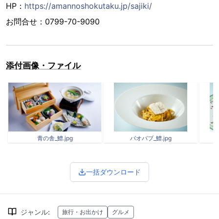
HP：
https://amannoshokutaku.jp/sajiki/
お問合せ：0799-70-9090
添付画像・ファイル
青の舎_鱧.jpg
バオバブ_鱧.jpg
一括ダウンロード
ジャンル
:
旅行・お出かけ
グルメ