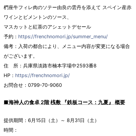
椚座牛フィレ肉のソテー由良の雲丹を添えて スペイン産赤
ワインとビメントンのソース、
マスカットと紅茶のアシェットデセール
予約：
https://frenchnomori.jp/summer_menu/
備考：入荷の都合により、メニュー内容が変更になる場合
がございます。
住 所：兵庫県淡路市楠本字場中2593番8
HP：
https://frenchnomori.jp/
お問合せ：0799-70-9060
■海神人の食卓 2階 桟敷 『鉄板コース：九夏』 概要
提供期間：6月15日（土）～ 8月31日（土）
時間：