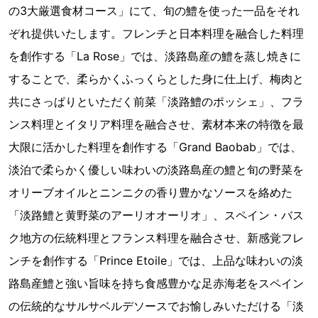
の3大厳選食材コース」にて、旬の鱧を使った一品をそれ
ぞれ提供いたします。フレンチと日本料理を融合した料理
を創作する「La Rose」では、淡路島産の鱧を蒸し焼きに
することで、柔らかくふっくらとした身に仕上げ、梅肉と
共にさっぱりといただく前菜「淡路鱧のポッシェ」、フラ
ンス料理とイタリア料理を融合させ、素材本来の特徴を最
大限に活かした料理を創作する「Grand Baobab」では、
淡泊で柔らかく優しい味わいの淡路島産の鱧と旬の野菜を
オリーブオイルとニンニクの香り豊かなソースを絡めた
「淡路鱧と黄野菜のアーリオオーリオ」、スペイン・バス
ク地方の伝統料理とフランス料理を融合させ、新感覚フレ
ンチを創作する「Prince Etoile」では、上品な味わいの淡
路島産鱧と強い旨味を持ち食感豊かな足赤海老をスペイン
の伝統的なサルサベルデソースでお愉しみいただける「淡