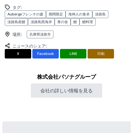
タグ
:
Aubergeフレンチの森
期間限定
海神人の食卓
淡路島
淡路島産鱧
淡路島西海岸
青の舎
鱧
鱧料理
場所
:
兵庫県淡路市
ニュースのシェア
:
X
Facebook
LINE
印刷
株式会社パソナグループ
会社の詳しい情報を見る