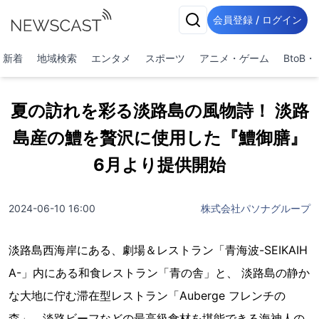
会員登録 / ログイン
新着
地域検索
エンタメ
スポーツ
アニメ・ゲーム
BtoB
夏の訪れを彩る淡路島の風物詩！ 淡路
島産の鱧を贅沢に使用した『鱧御膳』
6月より提供開始
2024-06-10 16:00
株式会社パソナグループ
淡路島西海岸にある、劇場＆レストラン「青海波-SEIKAIH
A-」内にある和食レストラン「青の舎」と、 淡路島の静か
な大地に佇む滞在型レストラン「Auberge フレンチの
森」、淡路ビーフなどの最高級食材を堪能できる海神人の