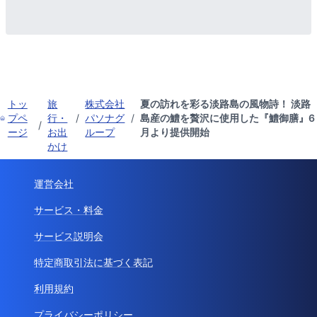
トッ
旅
株式会社
夏の訪れを彩る淡路島の風物詩！ 淡路
プペ
行・
/
パソナグ
/
島産の鱧を贅沢に使用した『鱧御膳』6
/
ージ
お出
ループ
月より提供開始
かけ
運営会社
サービス・料金
サービス説明会
特定商取引法に基づく表記
利用規約
プライバシーポリシー