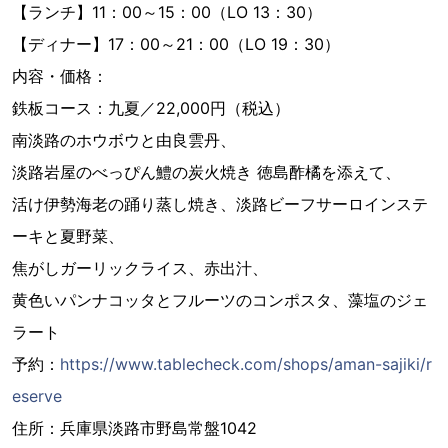
【ランチ】11：00～15：00（LO 13：30）
【ディナー】17：00～21：00（LO 19：30）
内容・価格：
鉄板コース：九夏／22,000円（税込）
南淡路のホウボウと由良雲丹、
淡路岩屋のべっぴん鱧の炭火焼き 徳島酢橘を添えて、
活け伊勢海老の踊り蒸し焼き、淡路ビーフサーロインステ
ーキと夏野菜、
焦がしガーリックライス、赤出汁、
黄色いパンナコッタとフルーツのコンポスタ、藻塩のジェ
ラート
予約：
https://www.tablecheck.com/shops/aman-sajiki/r
eserve
住所：兵庫県淡路市野島常盤1042