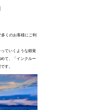
】
様で多くのお客様にご利
合っていくような錯覚
初めて、「インクルー
宿です。