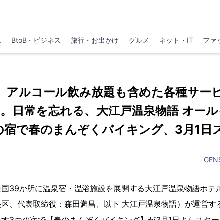
ム
BtoB・ビジネス
旅行・お出かけ
グルメ
ネット・IT
ファ
、アルコール飲み放題も含めた各種サー
。日常を忘れる、大江戸温泉物語 オー
の宿で春のまんぞくバイキング、3月1日
GEN
全国39か所に温泉宿・温浴施設を展開する大江戸温泉物語ホテ
央区、代表取締役：森田満昌、以下 大江戸温泉物語）が運営す
す3つの宿で【春のまんぞくバイキング】が3月1日よりスタ