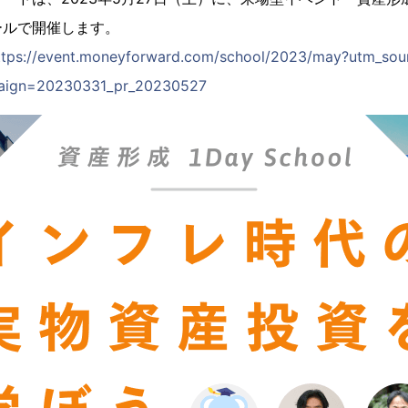
ールで開催します。
ttps://event.moneyforward.com/school/2023/may?utm_so
paign=20230331_pr_20230527