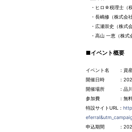
・ヒロ☆税理士（税理士
・長嶋修（株式会社
・広瀬崇史（株式会
・高山 一恵（株式会
■イベント概要
イベント名 ：資産形成
開催日時 ：2023年5
開催場所 ：品川
参加費 ：無
特設サイトURL：
htt
eferral&utm_campa
申込期間 ：2023年