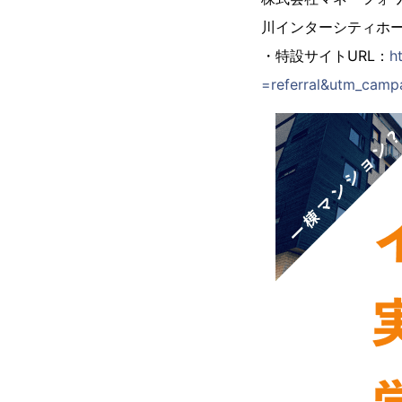
川インターシティホ
・特設サイトURL：
h
=referral&utm_cam