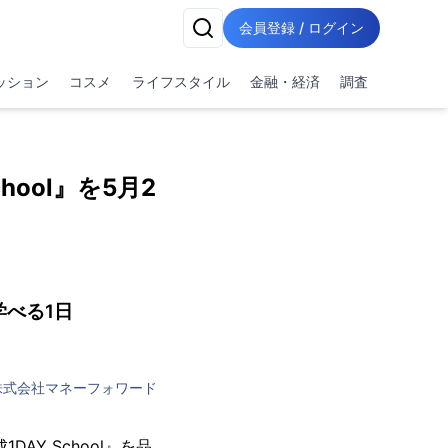
会員登録 / ログイン
ッション
コスメ
ライフスタイル
金融・経済
調査
ool』を5月2
べる1日
株式会社マネーフォワード
AY School』を品