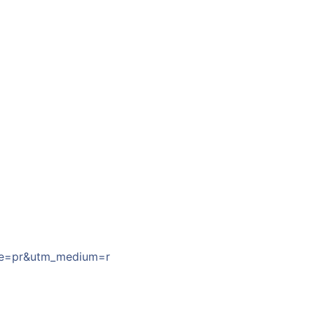
rce=pr&utm_medium=r
）